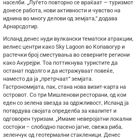
населби. „Луѓето повторно се враќаат — туризмот
донесе работа, нови активности и чувство на
иднина во многу делови од земјата,“ додава
Арнарсдотир.
Исланд денес нуди вулкански тематски атракции,
велнес центри како Sky Lagoon во Копавогур и
растечки број сместувања во северните региони
како Акурејри. Тоа поттикнува туристите да
останат подолго и да истражуваат повеќе,
наместо да ја „претрчаат“ земјата.
Гастрономијата, пак, стана нова визит-карта на
островот. Со три Мишленови ресторани, од кои
еден со зелена ѕвезда за одржливост, Исланд ја
потврдува својата определба за квалитет и
одговорен туризам. „Имаме неверојатни локални
состојки – слободно пасено јагне, свежа риба,
зеленчук од геотермални стакленици. Денес