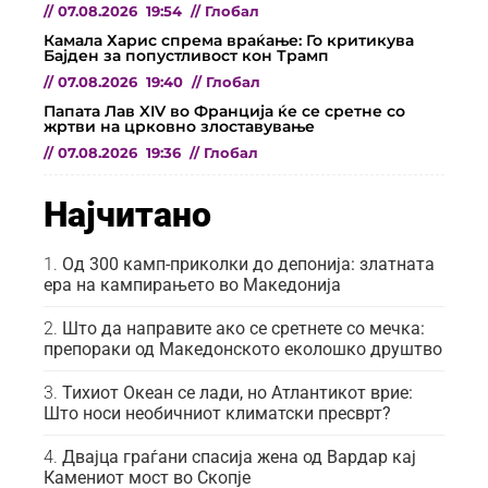
//
07.08.2026
19:54
//
Глобал
Камала Харис спрема враќање: Го критикува
Бајден за попустливост кон Трамп
//
07.08.2026
19:40
//
Глобал
Папата Лав XIV во Франција ќе се сретне со
жртви на црковно злоставување
//
07.08.2026
19:36
//
Глобал
Најчитано
Од 300 камп-приколки до депонија: златната
ера на кампирањето во Македонија
Што да направите ако се сретнете со мечка:
препораки од Македонското еколошко друштво
Тихиот Океан се лади, но Атлантикот врие:
Што носи необичниот климатски пресврт?
Двајца граѓани спасија жена од Вардар кај
Камениот мост во Скопје