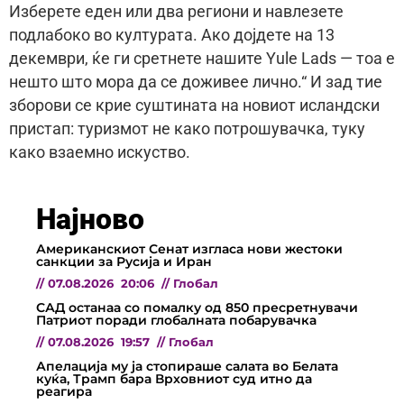
Изберете еден или два региони и навлезете
подлабоко во културата. Ако дојдете на 13
декември, ќе ги сретнете нашите Yule Lads — тоа е
нешто што мора да се доживее лично.“ И зад тие
зборови се крие суштината на новиот исландски
пристап: туризмот не како потрошувачка, туку
како взаемно искуство.
Најново
Американскиот Сенат изгласа нови жестоки
санкции за Русија и Иран
//
07.08.2026
20:06
//
Глобал
САД останаа со помалку од 850 пресретнувачи
Патриот поради глобалната побарувачка
//
07.08.2026
19:57
//
Глобал
Апелација му ја стопираше салата во Белата
куќа, Трамп бара Врховниот суд итно да
реагира