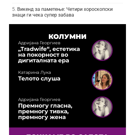
Викенд за паметење: Четири хороскопски
знаци ги чека супер забава
КОЛУМНИ
Адријана Георгиев
„Tradwife“, естетика
на покорност во
дигиталната ера
Катарина Лука
Телото слуша
Адријана Георгиев
Премногу гласна,
премногу тивка,
премногу жена