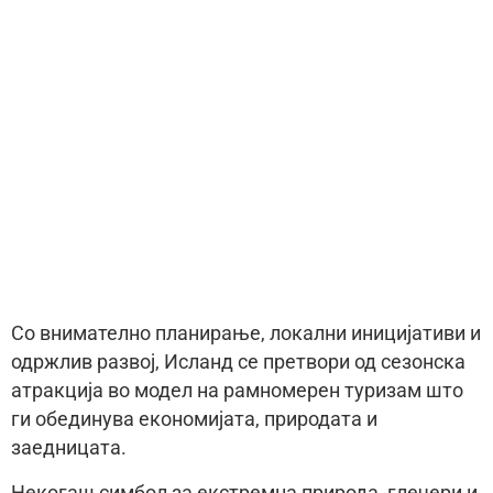
Со внимателно планирање, локални иницијативи и
одржлив развој, Исланд се претвори од сезонска
атракција во модел на рамномерен туризам што
ги обединува економијата, природата и
заедницата.
Некогаш симбол за екстремна природа, глечери и