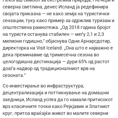
северна светлина, денес Исланд ја редефинира
својата приказна — не како земја на туристички
сензации, туку како пример за одржлив туризам и
општествена рамнотежа. „Од 2018 година бројот
на туристи останува стабилен — меѓу 2,1 и 2,3
милиони годишно,“ објаснува Одни Арнарсдотир,
директорка на Visit Iceland. „Она што е најважно е
дека преминавме од тримесечна сезона во
целогодишна дестинација — дури 65% од растот
доаѓа надвор од традиционалниот врв на
сезоната.“
Со инвестирање во инфраструктура,
децентрализација и поттикнување на домашни
заедници, Исланд успеа да го намали притисокот
врз класичните точки како Рејкјавик и Златниот
круг, притоа враќајќи живот во малите северни