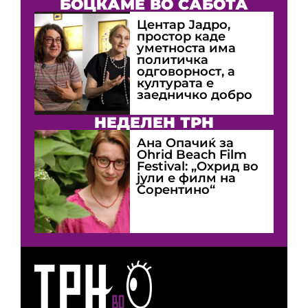
БОЦКАМЕ ВО САБОТА
Центар Јадро,
простор каде
уметноста има
политичка
одговорност, а
културата е
заедничко добро
НЕДЕЛЕН ТРН
Ана Опачиќ за
Оhrid Beach Film
Festival: „Охрид во
јули е филм на
Сорентино“