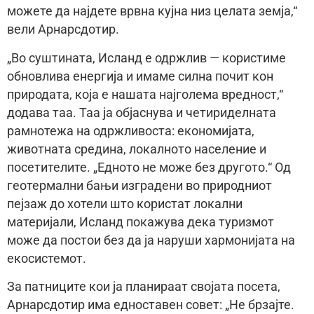
можете да најдете врвна кујна низ целата земја,“
вели Арнарсдотир.
„Во суштината, Исланд е одржлив — користиме
обновлива енергија и имаме силна почит кон
природата, која е нашата најголема вредност,“
додава таа. Таа ја објаснува и четириделната
рамнотежа на одржливоста: економијата,
животната средина, локалното население и
посетителите. „Едното не може без другото.“ Од
геотермални бањи изградени во природниот
пејзаж до хотели што користат локални
материјали, Исланд покажува дека туризмот
може да постои без да ја наруши хармонијата на
екосистемот.
За патниците кои ја планираат својата посета,
Арнарсдотир има едноставен совет: „Не брзајте.