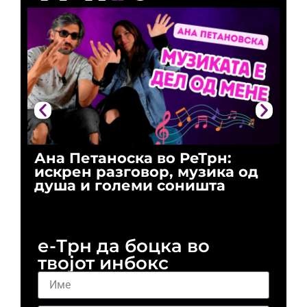
Ана Петаноска во РеТрн:
Ри
искрен разговор, музика од
го
душа и големи соништа
За
и 
е-Трн да боцка во
твојот инбокс