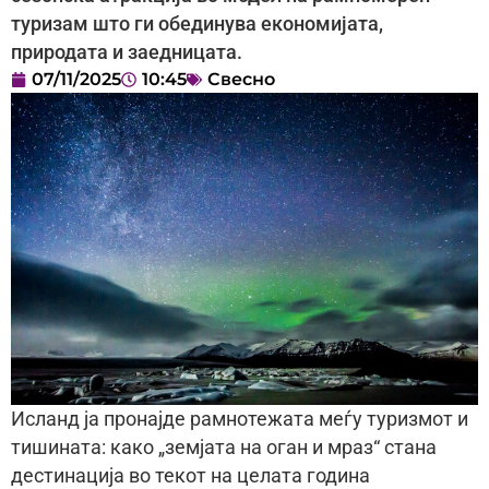
туризам што ги обединува економијата,
природата и заедницата.
07/11/2025
10:45
Свесно
Исланд ја пронајде рамнотежата меѓу туризмот и
тишината: како „земјата на оган и мраз“ стана
дестинација во текот на целата година