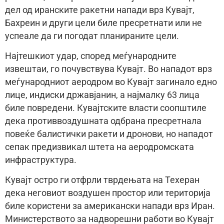
дел од иранските ракетни напади врз Кувајт,
Бахреин и други цели биле пресретнати или не
успеале да ги погодат планираните цели.
Најтешкиот удар, според меѓународните
извештаи, го почувствува Кувајт. Во нападот врз
меѓународниот аеродром во Кувајт загинало едно
лице, индиски државјанин, а најмалку 63 лица
биле повредени. Кувајтските власти соопштиле
дека противвоздушната одбрана пресретнала
повеќе балистички ракети и дронови, но нападот
сепак предизвикал штета на аеродромската
инфраструктура.
Кувајт остро ги отфрли тврдењата на Техеран
дека неговиот воздушен простор или територија
биле користени за американски напади врз Иран.
Министерството за надворешни работи во Кувајт