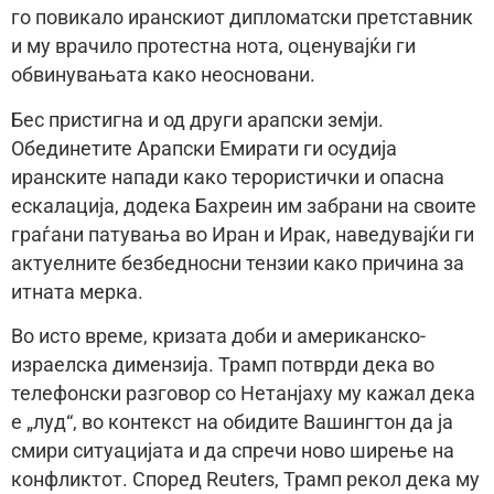
го повикало иранскиот дипломатски претставник
и му врачило протестна нота, оценувајќи ги
обвинувањата како неосновани.
Бес пристигна и од други арапски земји.
Обединетите Арапски Емирати ги осудија
иранските напади како терористички и опасна
ескалација, додека Бахреин им забрани на своите
граѓани патувања во Иран и Ирак, наведувајќи ги
актуелните безбедносни тензии како причина за
итната мерка.
Во исто време, кризата доби и американско-
израелска димензија. Трамп потврди дека во
телефонски разговор со Нетанјаху му кажал дека
е „луд“, во контекст на обидите Вашингтон да ја
смири ситуацијата и да спречи ново ширење на
конфликтот. Според Reuters, Трамп рекол дека му