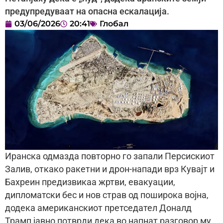
предупредуваат на опасна ескалација.
03/06/2026
20:41
Глобал
Иранска одмазда повторно го запали Персискиот
Залив, откако ракетни и дрон-напади врз Кувајт и
Бахреин предизвикаа жртви, евакуации,
дипломатски бес и нов страв од поширока војна,
додека американскиот претседател Доналд
Трамп јавно потврди дека во напнат разговор му