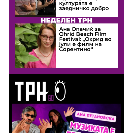
културата е
заедничко добро
НЕДЕЛЕН ТРН
Ана Опачиќ за
Оhrid Beach Film
Festival: „Охрид во
јули е филм на
Сорентино“