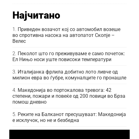
Најчитано
Приведен возачот кој со автомобил возеше
во спротивна насока на автопатот Скопје –
Велес
Пеколот што го преживуваме е само почеток:
Ел Нињо носи уште повисоки температури
Италијанка фрлила добитно лото ливче од
милион евра во ѓубре, комуналците го пронашле
Македонија во портокалова тревога: 42
степени, пожари и повеќе од 200 повици во Брза
помош дневно
Реките на Балканот пресушуваат: Македонија
е исклучок, но не и безбедна