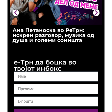
Ана Петаноска во РеТрн:
Ри
искрен разговор, музика од
го
душа и големи соништа
За
и 
е-Трн да боцка во
твојот инбокс