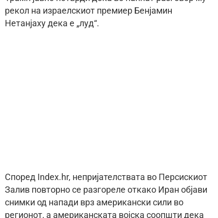
рекол на израелскиот премиер Бенјамин
Нетанјаху дека е „луд“.
Според Index.hr, непријателствата во Персискиот
Залив повторно се разгореле откако Иран објави
снимки од напади врз американски сили во
регионот, а американската војска соопшти дека