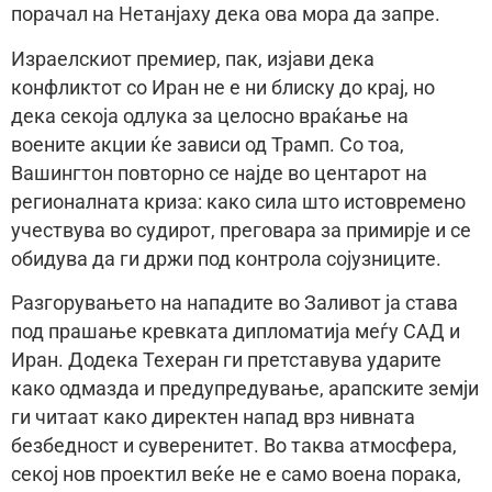
порачал на Нетанјаху дека ова мора да запре.
Израелскиот премиер, пак, изјави дека
конфликтот со Иран не е ни блиску до крај, но
дека секоја одлука за целосно враќање на
воените акции ќе зависи од Трамп. Со тоа,
Вашингтон повторно се најде во центарот на
регионалната криза: како сила што истовремено
учествува во судирот, преговара за примирје и се
обидува да ги држи под контрола сојузниците.
Разгорувањето на нападите во Заливот ја става
под прашање кревката дипломатија меѓу САД и
Иран. Додека Техеран ги претставува ударите
како одмазда и предупредување, арапските земји
ги читаат како директен напад врз нивната
безбедност и суверенитет. Во таква атмосфера,
секој нов проектил веќе не е само воена порака,