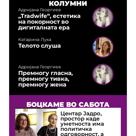
КОЛУМНИ
Адријана Георгиев
„Tradwife“, естетика
на покорност во
дигиталната ера
Катарина Лука
Телото слуша
Адријана Георгиев
Премногу гласна,
премногу тивка,
премногу жена
БОЦКАМЕ ВО САБОТА
Центар Јадро,
простор каде
уметноста има
политичка
одговорност, а