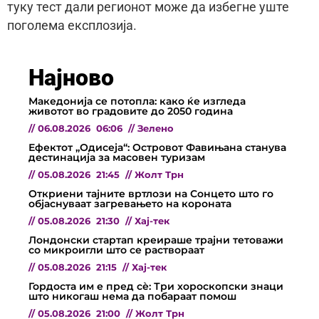
туку тест дали регионот може да избегне уште
поголема експлозија.
Најново
Македонија се потопла: како ќе изгледа
животот во градовите до 2050 година
//
06.08.2026
06:06
//
Зелено
Ефектот „Одисеја“: Островот Фавињана станува
дестинација за масовен туризам
//
05.08.2026
21:45
//
Жолт Трн
Откриени тајните вртлози на Сонцето што го
објаснуваат загревањето на короната
//
05.08.2026
21:30
//
Хај-тек
Лондонски стартап креираше трајни тетоважи
со микроигли што се раствораат
//
05.08.2026
21:15
//
Хај-тек
Гордоста им е пред сѐ: Три хороскопски знаци
што никогаш нема да побараат помош
//
05.08.2026
21:00
//
Жолт Трн