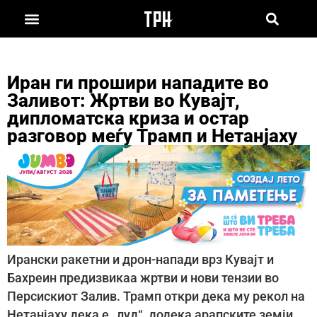
Иран ги прошири нападите во
Заливот: Жртви во Кувајт,
дипломатска криза и остар
разговор меѓу Трамп и Нетанјаху
Ирански ракетни и дрон-напади врз Кувајт и
Бахреин предизвикаа жртви и нови тензии во
Персискиот Залив. Трамп откри дека му рекол на
Нетанјаху дека е „луд“, додека арапските земји