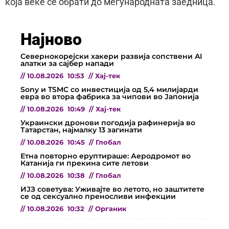
која веќе се обрати до меѓународната заедница.
Најново
Севернокорејски хакери развија сопствени AI
алатки за сајбер напади
//
10.08.2026
10:53
//
Хај-тек
Sony и TSMC со инвестиција од 5,4 милијарди
евра во втора фабрика за чипови во Јапонија
//
10.08.2026
10:49
//
Хај-тек
Украински дронови погодија рафинерија во
Татарстан, најмалку 13 загинати
//
10.08.2026
10:45
//
Глобал
Етна повторно еруптираше: Аеродромот во
Катанија ги прекина сите летови
//
10.08.2026
10:38
//
Глобал
ИЈЗ советува: Уживајте во летото, но заштитете
се од сексуално преносливи инфекции
//
10.08.2026
10:32
//
Органик