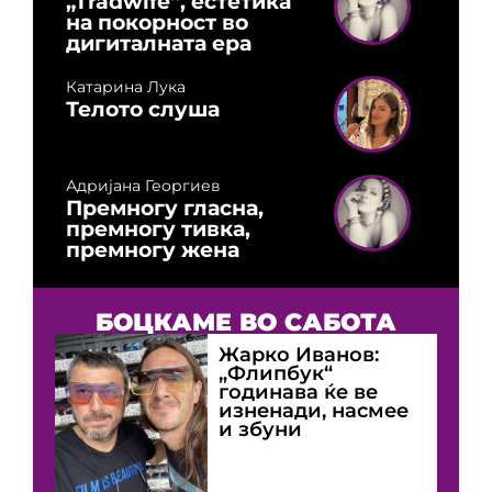
„Tradwife“, естетика
на покорност во
дигиталната ера
Катарина Лука
Телото слуша
Адријана Георгиев
Премногу гласна,
премногу тивка,
премногу жена
БОЦКАМЕ ВО САБОТА
Жарко Иванов:
„Флипбук“
годинава ќе ве
изненади, насмее
и збуни