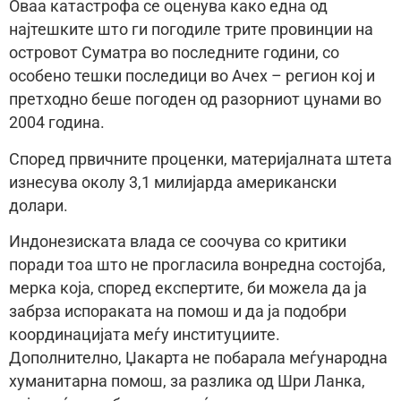
Оваа катастрофа се оценува како една од
најтешките што ги погодиле трите провинции на
островот Суматра во последните години, со
особено тешки последици во Ачех – регион кој и
претходно беше погоден од разорниот цунами во
2004 година.
Според првичните проценки, материјалната штета
изнесува околу 3,1 милијарда американски
долари.
Индонезиската влада се соочува со критики
поради тоа што не прогласила вонредна состојба,
мерка која, според експертите, би можела да ја
забрза испораката на помош и да ја подобри
координацијата меѓу институциите.
Дополнително, Џакарта не побарала меѓународна
хуманитарна помош, за разлика од Шри Ланка,