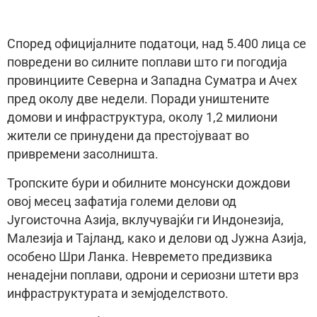
Според официјалните податоци, над 5.400 лица се
повредени во силните поплави што ги погодија
провинциите Северна и Западна Суматра и Ачех
пред околу две недели. Поради уништените
домови и инфраструктура, околу 1,2 милиони
жители се принудени да престојуваат во
привремени засолништа.
Тропските бури и обилните монсунски дождови
овој месец зафатија големи делови од
Југоисточна Азија, вклучувајќи ги Индонезија,
Малезија и Тајланд, како и делови од Јужна Азија,
особено Шри Ланка. Невремето предизвика
ненадејни поплави, одрони и сериозни штети врз
инфраструктурата и земјоделството.