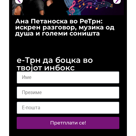
Ана Петаноска во РеТрн:
Ри
искрен разговор, музика од
го
душа и големи соништа
За
и 
е-Трн да боцка во
твојот инбокс
Претплати се!