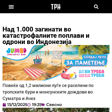
Над 1.000 загинати во
катастрофалните поплави и
одрони во Индонезија
Повеќе од 1,2 милиони луѓе се раселени по
тропските бури и монсунските дождови во
Суматра и Ачех
13/12/2025
19:25
Свесно