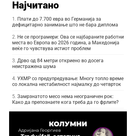
Најчитано
Плати до 7.700 евра во Германија за
дефицитарно занимање што не бара диплома
Не се програмери: Ова се најбараните работни
места во Европа во 2026 година, а Македонија
веќе го чувствува истиот проблем
Дрво од 84 метри откриено во досега
неистражена шума
УХМР со предупредување: Многу топло време
со локална нестабилност најмалку до четврток
Замрзнатото месо нема неограничен рок:
Како да препознаете кога треба да го фрлите?
КОЛУМНИ
Адријана Георгиев