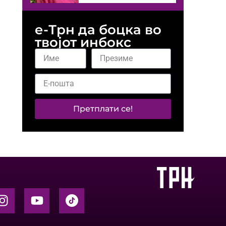
е-Трн да боцка во
твојот инбокс
Претплати се!