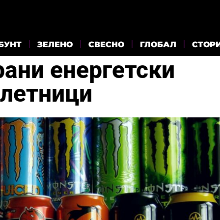
БУНТ
ЗЕЛЕНО
СВЕСНО
ГЛОБАЛ
СТОР
рани енергетски
олетници