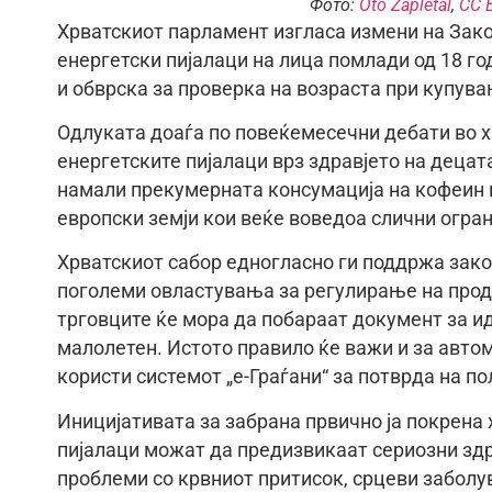
Фото:
Oto Zapletal
,
CC 
Хрватскиот парламент изгласа измени на Закон
енергетски пијалаци на лица помлади од 18 г
и обврска за проверка на возраста при купува
Одлуката доаѓа по повеќемесечни дебати во х
енергетските пијалаци врз здравјето на децата
намали прекумерната консумација на кофеин и
европски земји кои веќе воведоа слични огра
Хрватскиот сабор едногласно ги поддржа закон
поголеми овластувања за регулирање на прод
трговците ќе мора да побараат документ за и
малолетен. Истото правило ќе важи и за автом
користи системот „е-Граѓани“ за потврда на п
Иницијативата за забрана првично ја покрена
пијалаци можат да предизвикаат сериозни здр
проблеми со крвниот притисок, срцеви забол