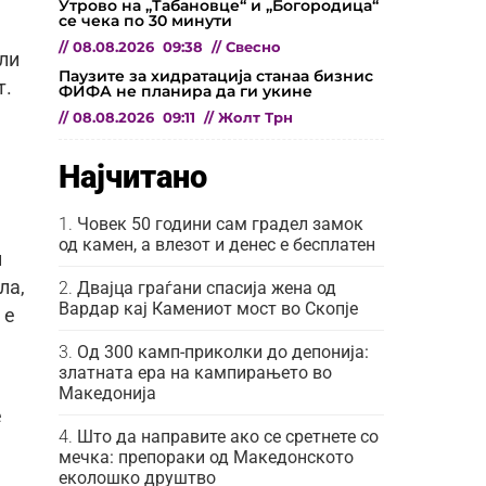
Утрово на „Табановце“ и „Богородица“
се чека по 30 минути
//
08.08.2026
09:38
//
Свесно
ли
Паузите за хидратација станаа бизнис
т.
ФИФА не планира да ги укине
//
08.08.2026
09:11
//
Жолт Трн
Најчитано
Човек 50 години сам градел замок
од камен, а влезот и денес е бесплатен
и
ла,
Двајца граѓани спасија жена од
Вардар кај Камениот мост во Скопје
 е
Од 300 камп-приколки до депонија:
златната ера на кампирањето во
Македонија
е
Што да направите ако се сретнете со
мечка: препораки од Македонското
еколошко друштво