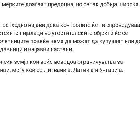
а мерките доаѓаат предоцна, но сепак добија широка
претходно најави дека контролите ќе ги спроведува
тските пијалаци во угостителските објекти ќе се
лолетниците повеќе нема да можат да купуваат или д
давници и на јавни настани.
опски земји кои веќе воведоа ограничувања за
и, меѓу кои се Литванија, Латвија и Унгарија.