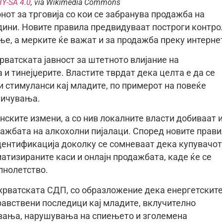
BY-SA 4.0
, via Wikimedia Commons
от за трговија со кои се забранува продажба на
одини. Новите правила предвидуваат построги контро
ње, а мерките ќе важат и за продажба преку интерне
рватската јавност за штетното влијание на
 и тинејџерите. Властите тврдат дека целта е да се
 стимуланси кај младите, по примерот на повеќе
ничувања.
ските измени, а со нив локалните власти добиваат 
ажбата на алкохолни пијалаци. Според новите прави
дентификација доколку се сомневаат дека купувачот
атизираните каси и онлајн продажбата, каде ќе се
олнолетство.
 хрватската СДП, со образложение дека енергетскит
авствени последици кај младите, вклучително
увања, нарушувања на спиењето и зголемена