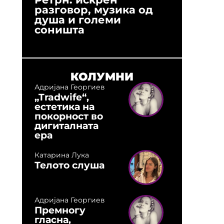
разговор, музика од
години
душа и големи
студио:
соништа
музика,
оловни
КОЛУМНИ
Адријана Георгиев
„Tradwife“,
естетика на
покорност во
дигиталната
ера
Катарина Лука
Телото слуша
Адријана Георгиев
Премногу
гласна,