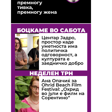
премногу
тивка,
премногу жена
БОЦКАМЕ ВО САБОТА
Центар Јадро,
простор каде
уметноста има
политичка
одговорност, а
културата е
заедничко добро
НЕДЕЛЕН ТРН
Ана Опачиќ за
Оhrid Beach Film
Festival: „Охрид
во јули е филм на
Сорентино“