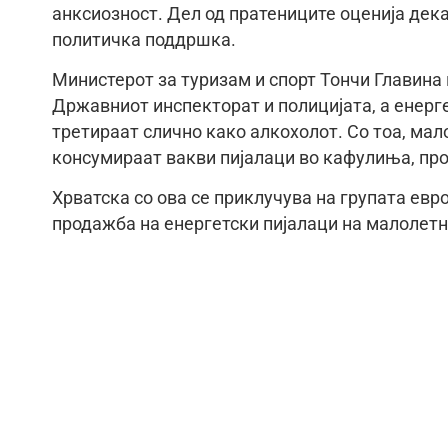
анксиозност. Дел од пратениците оценија дек
политичка поддршка.
Министерот за туризам и спорт Тончи Главина 
Државниот инспекторат и полицијата, а енерге
третираат слично како алкохолот. Со тоа, ма
консумираат вакви пијалаци во кафулиња, про
Хрватска со ова се приклучува на групата евр
продажба на енергетски пијалаци на малолетниц