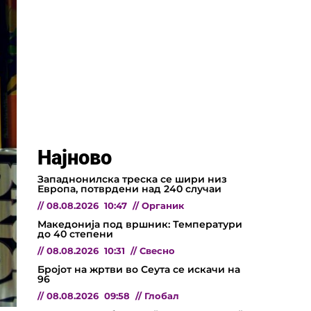
Најново
Западнонилска треска се шири низ
Европа, потврдени над 240 случаи
//
08.08.2026
10:47
//
Органик
Македонија под вршник: Температури
до 40 степени
//
08.08.2026
10:31
//
Свесно
Бројот на жртви во Сеута се искачи на
96
//
08.08.2026
09:58
//
Глобал