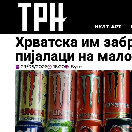
КУЛТ-АРТ
Хрватска им заб
пијалаци на мал
29/05/2026
16:20
Бунт