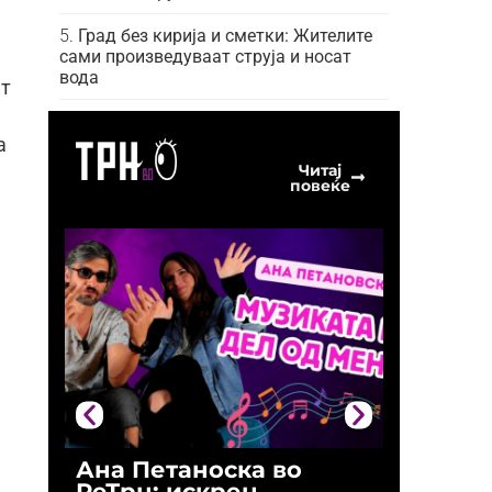
Град без кирија и сметки: Жителите
сами произведуваат струја и носат
вода
ат
а
Читај
повеќе
Ана Петаноска во
Ристо 
РеТрн: искрен
(Арханг