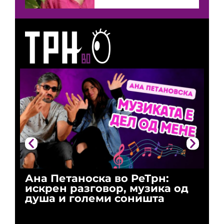
Ана Петаноска во РеТрн:
Ри
искрен разговор, музика од
го
душа и големи соништа
За
и 