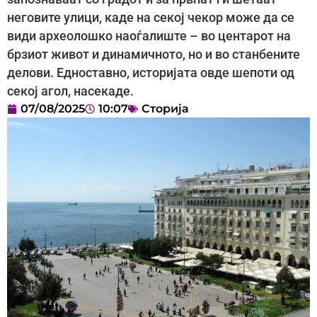
неговите улици, каде на секој чекор може да се
види археолошкo наоѓалиште – во центарот на
брзиот живот и динамичното, но и во станбените
делови. Едноставно, историјата овде шепоти од
секој агол, насекаде.
07/08/2025
10:07
Сторија