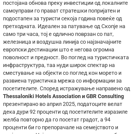
постојана обнова преку инвестиции од локалните
самоуправи го прават стратешки попријатен и
подостапен за туристи секоја година повеќе од
претходната. Идеален за патување од Скопје на
само три часа, тој е одлично поврзан со пат,
железница и воздушна линија со најзначајните
европски дестинации што е негова огромна
поволност и предност. Во поглед на туристичката
инфраструктура, таа нуди широк спектар на
сместување на објекти со поглед кон морето и
развиена туристичка мрежа со информации за
посетителите. Според истражување направено од
Thessaloniki Hotels Association и GBR Consulting
презентирано во април 2025, податоците велат
дека дури 92 проценти од посетителите изразиле
желба повторно да го посетат градот, а 94
проценти би го препорачале на семејството и