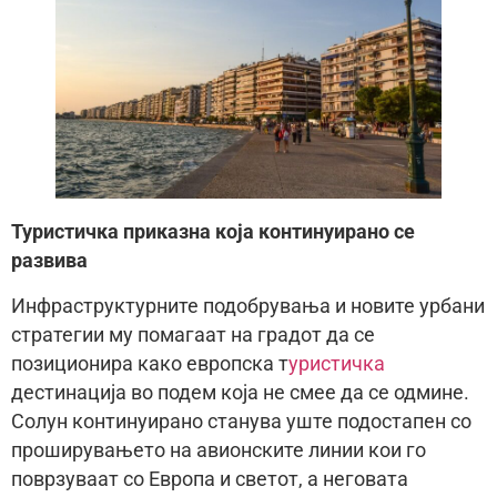
Туристичка приказна која континуирано се
развива
Инфраструктурните подобрувања и новите урбани
стратегии му помагаат на градот да се
позиционира како европска т
уристичка
дестинација во подем која не смее да се одмине.
Солун континуирано станува уште подостапен со
проширувањето на авионските линии кои го
поврзуваат со Европа и светот, а неговата