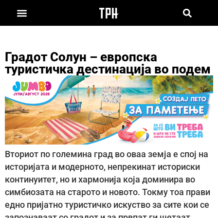
Градот Солун – европска
туристичка дестинација во подем
Вториот по големина град во оваа земја е спој на
историјата и модерното, непрекинат историски
континуитет, но и хармонија која доминира во
симбиозата на старото и новото. Токму тоа прави
едно пријатно туристичко искуство за сите кои се
запознаваат со градот и за првпат ги шетаат