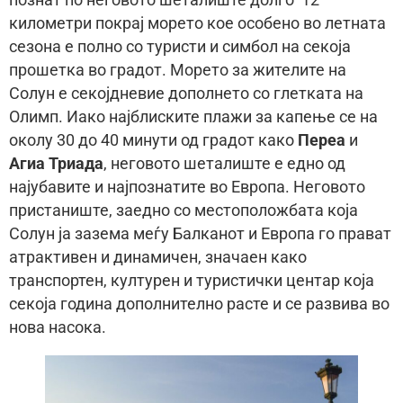
километри покрај морето кое особено во летната
сезона е полно со туристи и симбол на секоја
прошетка во градот. Морето за жителите на
Солун е секојдневие дополнето со глетката на
Олимп. Иако најблиските плажи за капење се на
околу 30 до 40 минути од градот како
Переа
и
Агиа Триада
, неговото шеталиште е едно од
најубавите и најпознатите во Европа. Неговото
пристаниште, заедно со местоположбата која
Солун ја зазема меѓу Балканот и Европа го прават
атрактивен и динамичен, значаен како
транспортен, културен и туристички центар која
секоја година дополнително расте и се развива во
нова насока.