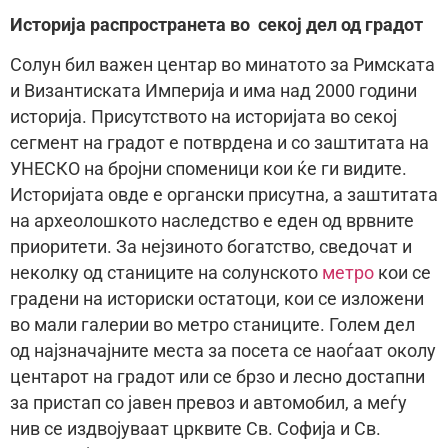
Историја распространета во секој дел од градот
Солун бил важен центар во минатото за Римската
и Византиската Империја и има над 2000 години
историја. Присутството на историјата во секој
сегмент на градот е потврдена и со заштитата на
УНЕСКО на бројни споменици кои ќе ги видите.
Историјата овде е органски присутна, а заштитата
на археолошкото наследство е еден од врвните
приоритети. За нејзиното богатство, сведочат и
неколку од станиците на солунското
метро
кои се
градени на историски остатоци, кои се изложени
во мали галерии во метро станиците. Голем дел
од најзначајните места за посета се наоѓаат околу
центарот на градот или се брзо и лесно достапни
за пристап со јавен превоз и автомобил, а меѓу
нив се издвојуваат црквите Св. Софија и Св.