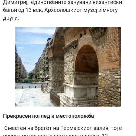
Димитриј, единствените зачувани византиски
бањи од 13 век, Археолошкиот музеј и многу
други.
Прекрасен поглед и местоположба
Сместен на брегот на Термајскиот залив, тој е
познат по неговото шеталиште долго 12