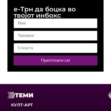
е-Трн да боцка во
твојот инбокс
Претплати се!
ТЕМИ
КУЛТ-АРТ