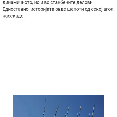
динамичното, но и во станбените делови.
Едноставно, историјата овде шепоти од секој агол,
насекаде.