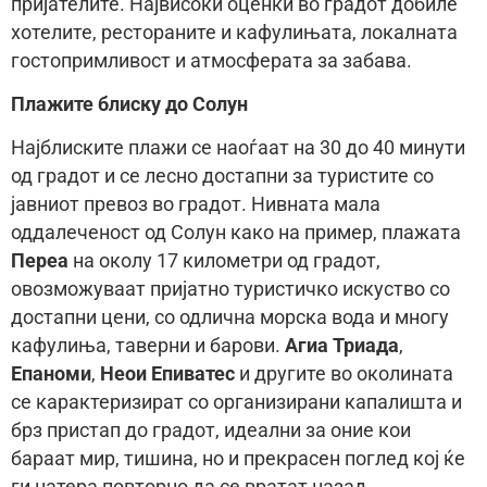
пријателите. Највисоки оценки во градот добиле
хотелите, рестораните и кафулињата, локалната
гостопримливост и атмосферата за забава.
Плажите блиску до Солун
Најблиските плажи се наоѓаат на 30 до 40 минути
од градот и се лесно достапни за туристите со
јавниот превоз во градот. Нивната мала
оддалеченост од Солун како на пример, плажата
Переа
на околу 17 километри од градот,
овозможуваат пријатно туристичко искуство со
достапни цени, со одлична морска вода и многу
кафулиња, таверни и барови.
Агиа Триада
,
Епаноми
,
Неои Епиватес
и другите во околината
се карактеризират со организирани капалишта и
брз пристап до градот, идеални за оние кои
бараат мир, тишина, но и прекрасен поглед кој ќе