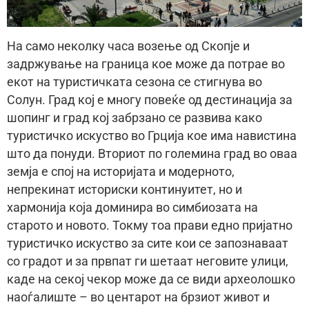
На само неколку часа возење од Скопје и
задржување на граница кое може да потрае во
екот на туристичката сезона се стигнува во
Солун. Град кој е многу повеќе од дестинација за
шопинг и град кој забрзано се развива како
туристичко искуство во Грција кое има навистина
што да понуди. Вториот по големина град во оваа
земја е спој на историјата и модерното,
непрекинат историски континуитет, но и
хармонија која доминира во симбиозата на
старото и новото. Токму тоа прави едно пријатно
туристичко искуство за сите кои се запознаваат
со градот и за првпат ги шетаат неговите улици,
каде на секој чекор може да се види археолошкo
наоѓалиште – во центарот на брзиот живот и