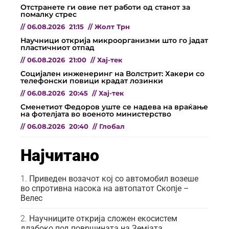
Отстранете ги овие пет работи од станот за
помалку стрес
//
06.08.2026
21:15
//
Жолт Трн
Научници открија микроорганизми што го јадат
пластичниот отпад
//
06.08.2026
21:00
//
Хај-тек
Социјален инженеринг на Волстрит: Хакери со
телефонски повици крадат лозинки
//
06.08.2026
20:45
//
Хај-тек
Сменетиот Федоров уште се надева на враќање
на фотелјата во военото министерство
//
06.08.2026
20:40
//
Глобал
Најчитано
Приведен возачот кој со автомобил возеше
во спротивна насока на автопатот Скопје –
Велес
Научниците открија сложен екосистем
длабоко под површината на Земјата