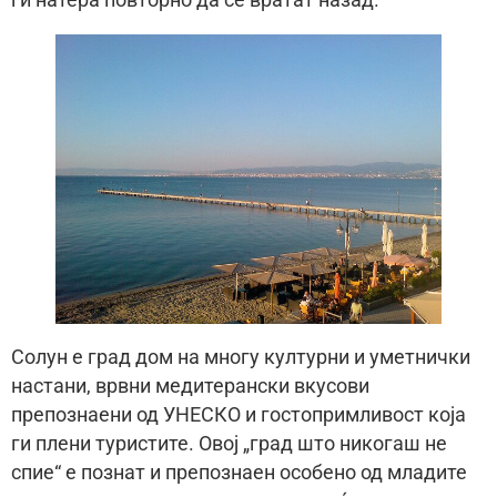
ги натера повторно да се вратат назад.
Солун е град дом на многу културни и уметнички
настани, врвни медитерански вкусови
препознаени од УНЕСКО и гостопримливост која
ги плени туристите. Овој „град што никогаш не
спие“ е познат и препознаен особено од младите