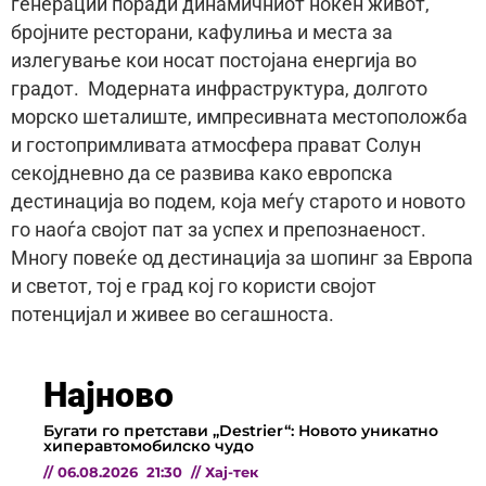
генерации поради динамичниот ноќен живот,
бројните ресторани, кафулиња и места за
излегување кои носат постојана енергија во
градот. Модерната инфраструктура, долгото
морско шеталиште, импресивната местоположба
и гостопримливата атмосфера прават Солун
секојдневно да се развива како европска
дестинација во подем, која меѓу старото и новото
го наоѓа својот пат за успех и препознаеност.
Mногу повеќе од дестинација за шопинг за Европа
и светот, тој е град кој го користи својот
потенцијал и живее во сегашноста.
Најново
Бугати го претстави „Destrier“: Новото уникатно
хиперавтомобилско чудо
//
06.08.2026
21:30
//
Хај-тек