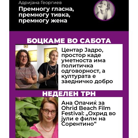
Адријана Георгиев
Премногу гласна,
премногу тивка,
премногу жена
БОЦКАМЕ ВО САБОТА
Центар Јадро,
простор каде
уметноста има
политичка
одговорност, а
културата е
заедничко добро
НЕДЕЛЕН ТРН
Ана Опачиќ за
Оhrid Beach Film
Festival: „Охрид во
јули е филм на
Сорентино“