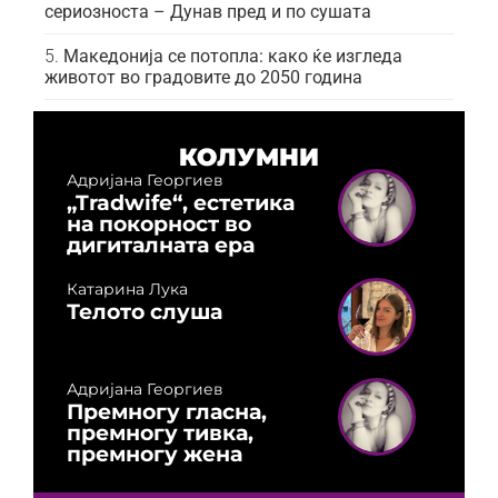
сериозноста – Дунав пред и по сушата
Македонија се потопла: како ќе изгледа
животот во градовите до 2050 година
КОЛУМНИ
Адријана Георгиев
„Tradwife“, естетика
на покорност во
дигиталната ера
Катарина Лука
Телото слуша
Адријана Георгиев
Премногу гласна,
премногу тивка,
премногу жена