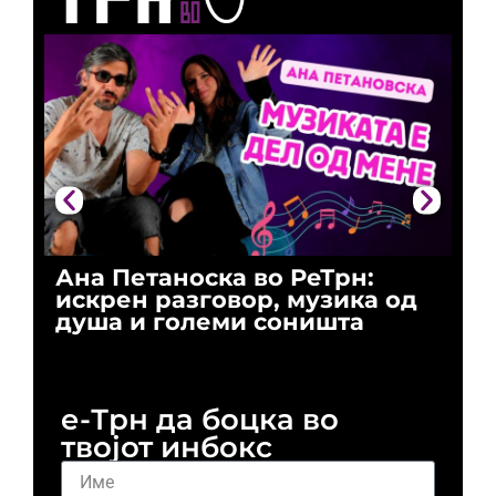
Ана Петаноска во РеТрн:
Ри
искрен разговор, музика од
го
душа и големи соништа
За
и 
е-Трн да боцка во
твојот инбокс