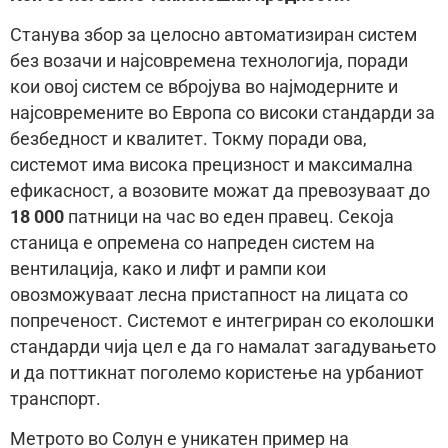
Станува збор за целосно автоматизиран систем
без возачи и најсовремена технологија, поради
кои овој систем се вбројува во најмодерните и
најсовремените во Европа со високи стандарди за
безбедност и квалитет. Токму поради ова,
системот има висока прецизност и максимална
ефикасност, а возовите можат да превозуваат до
18 000
патници на час во еден правец. Секоја
станица е опремена со напреден систем на
вентилација, како и лифт и рампи кои
овозможуваат лесна пристапност на лицата со
попреченост. Системот е интегриран со еколошки
стандарди чија цел е да го намалат загадувањето
и да поттикнат поголемо користење на урбаниот
транспорт.
Метрото во Солун е уникатен пример на