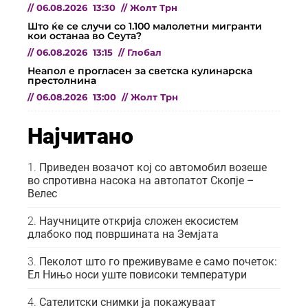
//
06.08.2026
13:30
//
Жолт Трн
Што ќе се случи со 1.100 малолетни мигранти
кои останаа во Сеута?
//
06.08.2026
13:15
//
Глобал
Неапол е прогласен за светска кулинарска
престолнина
//
06.08.2026
13:00
//
Жолт Трн
Најчитано
Приведен возачот кој со автомобил возеше
во спротивна насока на автопатот Скопје –
Велес
Научниците открија сложен екосистем
длабоко под површината на Земјата
Пеколот што го преживуваме е само почеток:
Ел Нињо носи уште повисоки температури
Сателитски снимки ја покажуваат