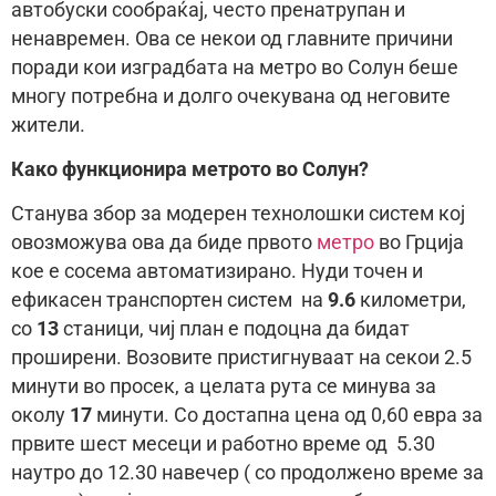
автобуски сообраќај, често пренатрупан и
ненавремен. Ова се некои од главните причини
поради кои изградбата на метро во Солун беше
многу потребна и долго очекувана од неговите
жители.
Како функционира метрото во Солун?
Станува збор за модерен технолошки систем кој
овозможува ова да биде првото
метро
во Грција
кое е сосема автоматизирано. Нуди точен и
ефикасен транспортен систем на
9.6
километри,
со
13
станици, чиј план е подоцна да бидат
проширени. Возовите пристигнуваат на секои 2.5
минути во просек, а целата рута се минува за
околу
17
минути. Со достапна цена од 0,60 евра за
првите шест месеци и работно време од 5.30
наутро до 12.30 навечер ( со продолжено време за