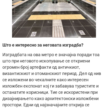
Што е интересно за неговата изградба?
Изградбата на ова метро е значајна поради тоа
што при неговото ископување се откриени
огромен број артефакти од античкиот,
византискиот и отоманскиот период. Дел од нив
се изложени во чекалните како интересен
изложбен експонат кој ги забавува туристите и
останатите корисници. Тие се искористени при
дизајнирањето како архитектонски изложбени
простори. Едни од најзначајните открија се