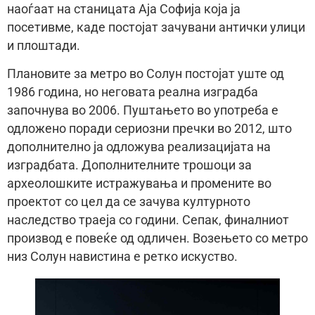
наоѓаат на станицата Аја Софија која ја
посетивме, каде постојат зачувани антички улици
и плоштади.
Плановите за метро во Солун постојат уште од
1986 година, но неговата реална изградба
започнува во 2006. Пуштањето во употреба е
одложено поради сериозни пречки во 2012, што
дополнително ја одложува реализацијата на
изградбата. Дополнителните трошоци за
археолошките истражувања и промените во
проектот со цел да се зачува културното
наследство траеја со години. Сепак, финалниот
производ е повеќе од одличен. Возењето со метро
низ Солун навистина е ретко искуство.