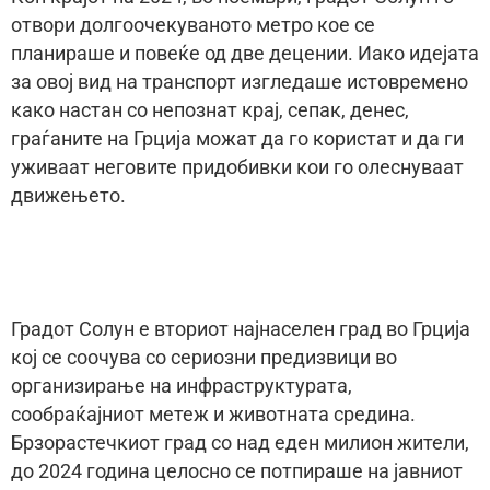
отвори долгоочекуваното метро кое се
планираше и повеќе од две децении. Иако идејата
за овој вид на транспорт изгледаше истовремено
како настан со непознат крај, сепак, денес,
граѓаните на Грција можат да го користат и да ги
уживаат неговите придобивки кои го олеснуваат
движењето.
Градот Солун е вториот најнаселен град во Грција
кој се соочува со сериозни предизвици во
организирање на инфраструктурата,
сообраќајниот метеж и животната средина.
Брзорастечкиот град со над еден милион жители,
до 2024 година целосно се потпираше на јавниот