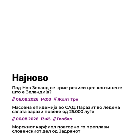
Најново
Под Нов Зеланд се крие речиси цел континент:
што е Зеландија?
//
06.08.2026
14:00
//
Жолт Трн
Масовна епидемија во САД: Паразит во ледена
салата зарази повеќе од 25.000 луѓе
//
06.08.2026
13:45
//
Глобал
Морскиот карфиол повторно го преплави
словенскиот дел од Јадранот