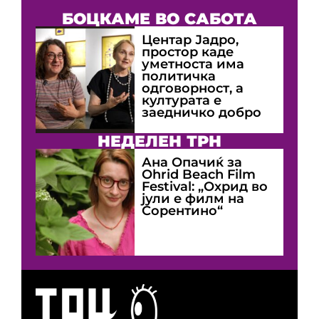
БОЦКАМЕ ВО САБОТА
Центар Јадро,
простор каде
уметноста има
политичка
одговорност, а
културата е
заедничко добро
НЕДЕЛЕН ТРН
Ана Опачиќ за
Оhrid Beach Film
Festival: „Охрид во
јули е филм на
Сорентино“