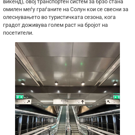
викенд), овој транспортен систем за брзо стана
омилен меѓу граѓаните на Солун кои се свесни за
олеснувањето во туристичката сезона, кога
градот доживува голем раст на бројот на
посетители.