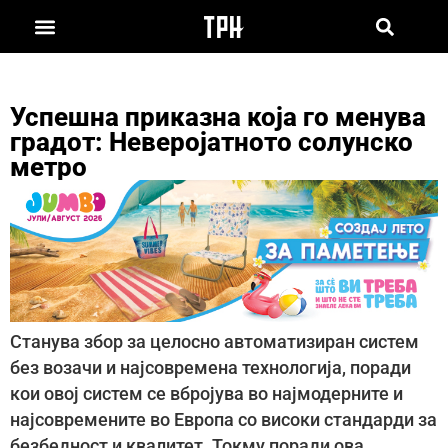
Успешна приказна која го менува
градот: Неверојатното солунско
метро
Станува збор за целосно автоматизиран систем
без возачи и најсовремена технологија, поради
кои овој систем се вбројува во најмодерните и
најсовремените во Европа со високи стандарди за
безбедност и квалитет. Токму поради ова,