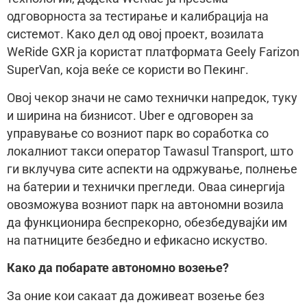
одговорноста за тестирање и калибрација на
системот. Како дел од овој проект, возилата
WeRide GXR ја користат платформата Geely Farizon
SuperVan, која веќе се користи во Пекинг.
Овој чекор значи не само технички напредок, туку
и ширина на бизнисот. Uber е одговорен за
управување со возниот парк во соработка со
локалниот такси оператор Tawasul Transport, што
ги вклучува сите аспекти на одржување, полнење
на батерии и технички прегледи. Оваа синергија
овозможува возниот парк на автономни возила
да функционира беспрекорно, обезбедувајќи им
на патниците безбедно и ефикасно искуство.
Како да побарате автономно возење?
За оние кои сакаат да доживеат возење без