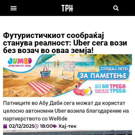
Футуристичкиот сообраќај
станува реалност: Uber сега вози
без возач во оваа земја!
Патниците во Абу Даби сега можат да користат
целосно автономни Uber возила благодарение на
партнерството со WeRide
02/12/2025
18:00
Хај-тек