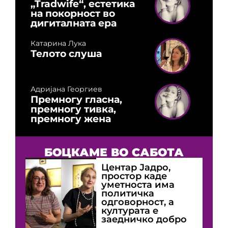
„Tradwife“, естетика
на покорност во
дигиталната ера
Катарина Лука
Телото слуша
Адријана Георгиев
Премногу гласна,
премногу тивка,
премногу жена
БОЦКАМЕ ВО САБОТА
Центар Јадро,
простор каде
уметноста има
политичка
одговорност, а
културата е
заедничко добро