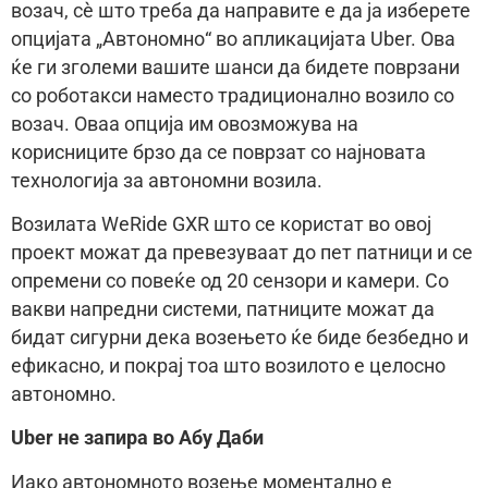
возач, сè што треба да направите е да ја изберете
опцијата „Автономно“ во апликацијата Uber. Ова
ќе ги зголеми вашите шанси да бидете поврзани
со роботакси наместо традиционално возило со
возач. Оваа опција им овозможува на
корисниците брзо да се поврзат со најновата
технологија за автономни возила.
Возилата WeRide GXR што се користат во овој
проект можат да превезуваат до пет патници и се
опремени со повеќе од 20 сензори и камери. Со
вакви напредни системи, патниците можат да
бидат сигурни дека возењето ќе биде безбедно и
ефикасно, и покрај тоа што возилото е целосно
автономно.
Uber не запира во Абу Даби
Иако автономното возење моментално е