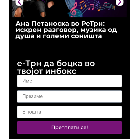
Ана Петаноска во РеТрн:
Ри
искрен разговор, музика од
го
душа и големи соништа
За
и 
е-Трн да боцка во
твојот инбокс
Претплати се!