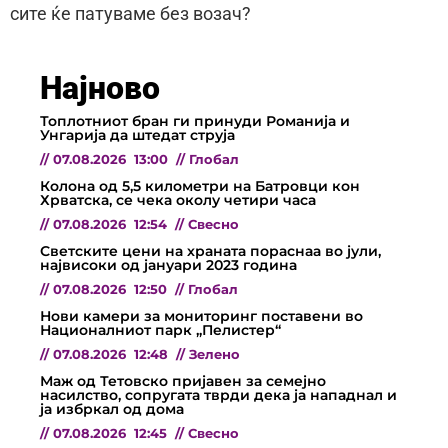
сите ќе патуваме без возач?
Најново
Топлотниот бран ги принуди Романија и
Унгарија да штедат струја
//
07.08.2026
13:00
//
Глобал
Колона од 5,5 километри на Батровци кон
Хрватска, се чека околу четири часа
//
07.08.2026
12:54
//
Свесно
Светските цени на храната пораснаа во јули,
највисоки од јануари 2023 година
//
07.08.2026
12:50
//
Глобал
Нови камери за мониторинг поставени во
Националниот парк „Пелистер“
//
07.08.2026
12:48
//
Зелено
Маж од Тетовско пријавен за семејно
насилство, сопругата тврди дека ја нападнал и
ја избркал од дома
//
07.08.2026
12:45
//
Свесно