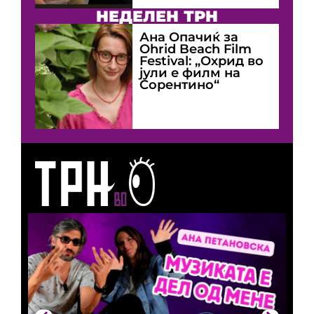
НЕДЕЛЕН ТРН
Ана Опачиќ за
Оhrid Beach Film
Festival: „Охрид во
јули е филм на
Сорентино“