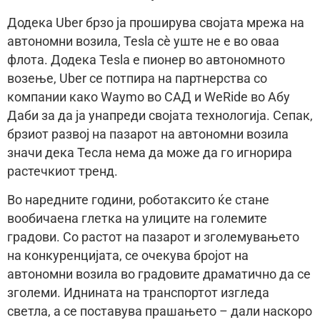
Додека Uber брзо ја проширува својата мрежа на
автономни возила, Tesla сè уште не е во оваа
флота. Додека Tesla е пионер во автономното
возење, Uber се потпира на партнерства со
компании како Waymo во САД и WeRide во Абу
Даби за да ја унапреди својата технологија. Сепак,
брзиот развој на пазарот на автономни возила
значи дека Тесла нема да може да го игнорира
растечкиот тренд.
Во наредните години, роботаксито ќе стане
вообичаена глетка на улиците на големите
градови. Со растот на пазарот и зголемувањето
на конкуренцијата, се очекува бројот на
автономни возила во градовите драматично да се
зголеми. Иднината на транспортот изгледа
светла, а се поставува прашањето – дали наскоро