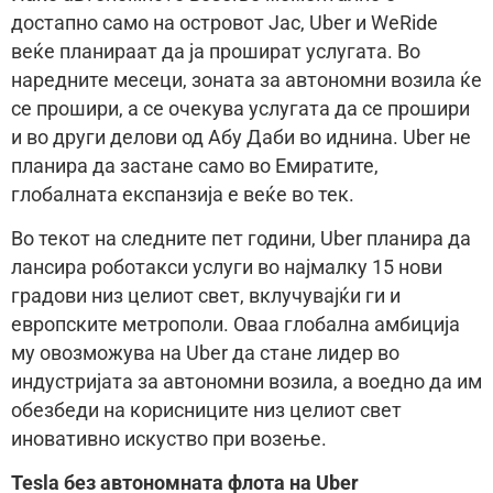
достапно само на островот Јас, Uber и WeRide
веќе планираат да ја прошират услугата. Во
наредните месеци, зоната за автономни возила ќе
се прошири, а се очекува услугата да се прошири
и во други делови од Абу Даби во иднина. Uber не
планира да застане само во Емиратите,
глобалната експанзија е веќе во тек.
Во текот на следните пет години, Uber планира да
лансира роботакси услуги во најмалку 15 нови
градови низ целиот свет, вклучувајќи ги и
европските метрополи. Оваа глобална амбиција
му овозможува на Uber да стане лидер во
индустријата за автономни возила, а воедно да им
обезбеди на корисниците низ целиот свет
иновативно искуство при возење.
Tesla без автономната флота на Uber