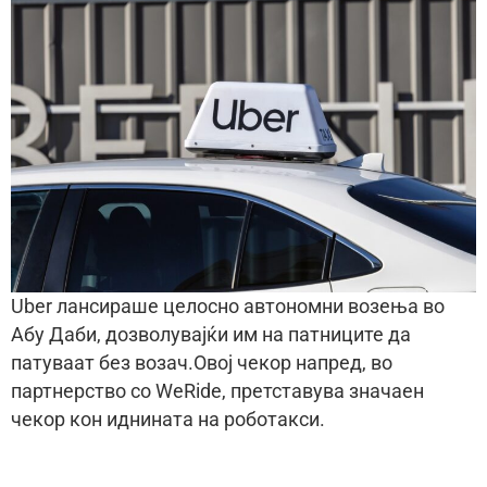
Uber лансираше целосно автономни возења во
Абу Даби, дозволувајќи им на патниците да
патуваат без возач.Овој чекор напред, во
партнерство со WeRide, претставува значаен
чекор кон иднината на роботакси.