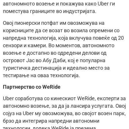
автономното возење и покажува како Uber ги
поместува границите во индустријата.
Овој пионерски потфат им овозможува на
корисниците да се возат во возила опремени со
напредна технологија, која вклучува повеќе од 20
сензори и камери. Во моментов, автономното
возење е достапно во одредени делови од
островот Јас во Абу Даби, кој е популарна
туристичка дестинација и идеално место за
тестирање на оваа технологија.
Партнерство со WeRide
Uber соработува со кинескиот WeRide, експерти за
автономно возење, за да ја лансира услугата. Овој
сојуз на Uber му овозможува, во својот возен парк,
брзо да интегрира напредни автономни
технологии, додека WeRide ја презема