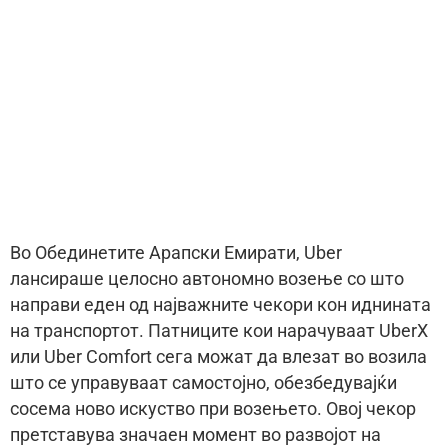
Во Обединетите Арапски Емирати, Uber
лансираше целосно автономно возење со што
направи еден од најважните чекори кон иднината
на транспортот. Патниците кои нарачуваат UberX
или Uber Comfort сега можат да влезат во возила
што се управуваат самостојно, обезбедувајќи
сосема ново искуство при возењето. Овој чекор
претставува значаен момент во развојот на