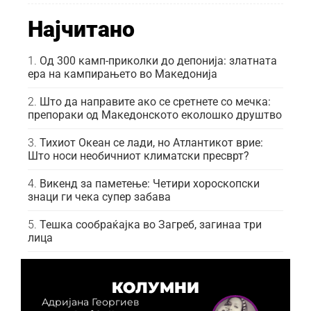
Најчитано
Од 300 камп-приколки до депонија: златната
ера на кампирањето во Македонија
Што да направите ако се сретнете со мечка:
препораки од Македонското еколошко друштво
Тихиот Океан се лади, но Атлантикот врие:
Што носи необичниот климатски пресврт?
Викенд за паметење: Четири хороскопски
знаци ги чека супер забава
Тешка сообраќајка во Загреб, загинаа три
лица
КОЛУМНИ
Адријана Георгиев