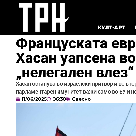
КУЛТ-АРТ
Француската евр
Хасан уапсена в
„нелегален влез“
Хасан останува во израелски притвор и во вто
парламентарен имунитет важи само во ЕУ и не 
11/06/2025
06:30
Свесно