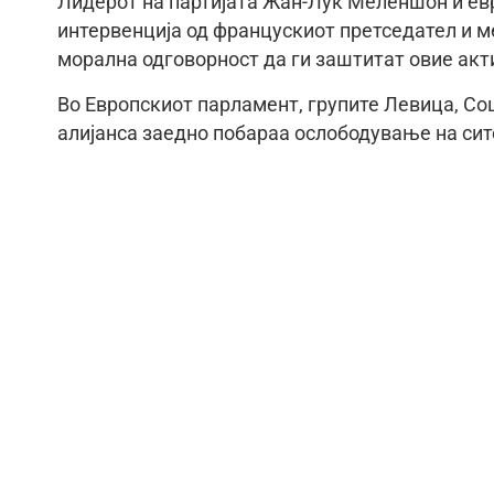
Лидерот на партијата Жан-Лук Меленшон и ев
интервенција од францускиот претседател и м
морална одговорност да ги заштитат овие акт
Во Европскиот парламент, групите Левица, Со
алијанса заедно побараа ослободување на сит