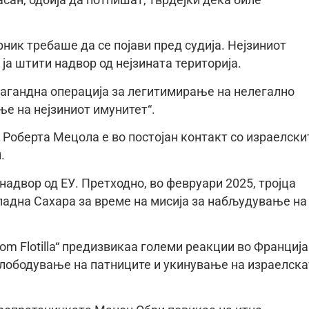
асан, одбија да потпишат, тврдејќи дека биле
рник требаше да се појави пред судија. Нејзиниот
ја штити надвор од нејзината територија.
опагандна операција за легитимирање на нелегално
ње на нејзиниот имунитет“.
Роберта Мецола е во постојан контакт со израелски
.
надвор од ЕУ. Претходно, во февруари 2025, тројца
падна Сахара за време на мисија за набљудување на
m Flotilla“ предизвикаа големи реакции во Франција
ослободување на патниците и укинување на израелска