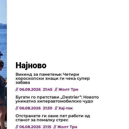
Најново
Викенд за паметење: Четири
хороскопски знаци ги чека супер
забава
//
06.08.2026
21:45
//
Жолт Трн
Бугати го претстави „Destrier“: Новото
уникатно хиперавтомобилско чудо
//
06.08.2026
21:30
//
Хај-тек
Отстранете ги овие пет работи од
станот за помалку стрес
//
06.08.2026
21:15
//
Жолт Трн