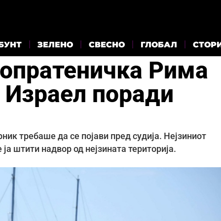
БУНТ
ЗЕЛЕНО
СВЕСНО
ГЛОБАЛ
СТОР
опратеничка Рима
о Израел поради
рник требаше да се појави пред судија. Нејзиниот
ја штити надвор од нејзината територија.