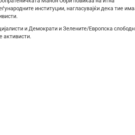
ропратеничката Манон Обри повикаа на итна
еѓународните институции, нагласувајќи дека тие има
ивисти.
цијалисти и Демократи и Зелените/Европска слободн
е активисти.