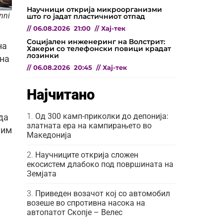
Научници открија микроорганизми
nni
што го јадат пластичниот отпад
//
06.08.2026
21:00
//
Хај-тек
Социјален инженеринг на Волстрит:
на
Хакери со телефонски повици крадат
лозинки
 на
//
06.08.2026
20:45
//
Хај-тек
Најчитано
Од 300 камп-приколки до депонија:
да
златната ера на кампирањето во
 им
Македонија
Научниците открија сложен
екосистем длабоко под површината на
Земјата
Приведен возачот кој со автомобил
возеше во спротивна насока на
автопатот Скопје – Велес