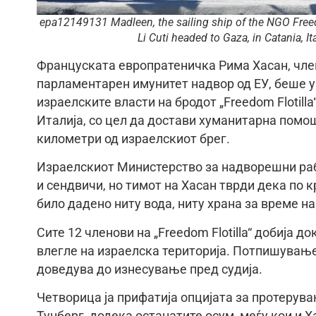
epa12149131 Madleen, the sailing ship of the NGO Freed
Li Cuti headed to Gaza, in Catania,
Француската европратеничка Рима Хасан, член
парламентарен имунитет надвор од ЕУ, беше у
израелските власти на бродот „Freedom Flotilla“
Италија, со цел да достави хуманитарна помош
километри од израелскиот брег.
Израелскиот Министерство за надворешни раб
и сендвичи, но тимот на Хасан тврди дека по
било дадено ниту вода, ниту храна за време 
Сите 12 членови на „Freedom Flotilla“ добија д
влегле на израелска територија. Потпишувањ
доведува до изнесување пред судија.
Четворица ја прифатија опцијата за протерува