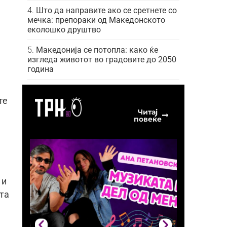
Што да направите ако се сретнете со
мечка: препораки од Македонското
еколошко друштво
Македонија се потопла: како ќе
изгледа животот во градовите до 2050
година
те
Читај
повеќе
 и
та