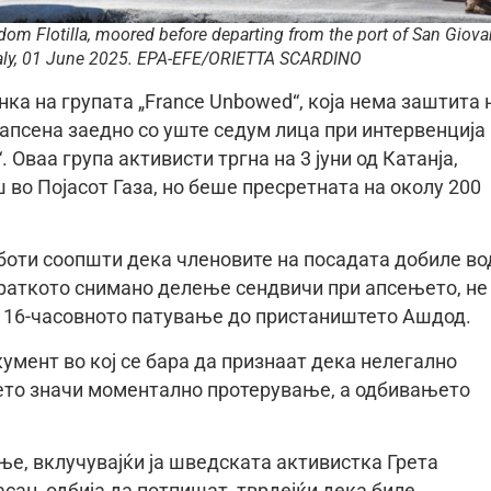
om Flotilla, moored before departing from the port of San Giova
 Italy, 01 June 2025. EPA-EFE/ORIETTA SCARDINO
ка на групата „France Unbowed“, која нема заштита 
апсена заедно со уште седум лица при интервенција
. Оваа група активисти тргна на 3 јуни од Катанја,
 во Појасот Газа, но беше пресретната на околу 200
оти соопшти дека членовите на посадата добиле во
 краткото снимано делење сендвичи при апсењето, не
на 16-часовното патување до пристаништето Ашдод.
окумент во кој се бара да признаат дека нелегално
ето значи моментално протерување, а одбивањето
ње, вклучувајќи ја шведската активистка Грета