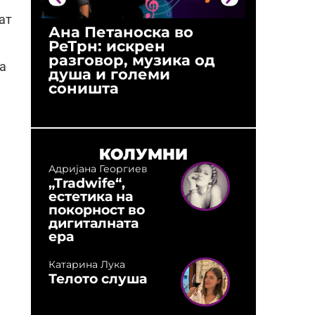
ат
Ана Петаноска во
Ристо 
РеТрн: искрен
(Арханг
разговор, музика од
години
а
душа и големи
студио:
соништа
музика,
оловни
КОЛУМНИ
Адријана Георгиев
„Tradwife“,
естетика на
покорност во
дигиталната
ера
Катарина Лука
Телото слуша