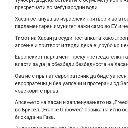
Тунберг, додека останатите осум, меѓу кои и Х
пресретнати во меѓународни води.
Хасан останува во израелски притвор и во вто
парламентарен имунитет важи само во ЕУ и не 
Тимот на Хасан ја осуди постапката како „пр
апсење и притвор“ и тврди дека е „грубо крше
Европскиот парламент преку претседателката 
власти за да ја обезбеди безбедноста на Хасан
Ова не е прв пат европратеник да биде уапсен 
европратеници беа уапсени и протерани од За
човековите права.
Апсењето на Хасан и запленувањето на „Freedo
во Брисел. „France Unbowed“ повика на итно 
блокада на Газа.