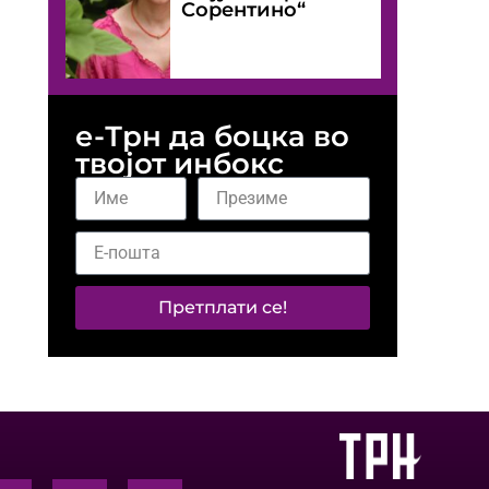
Сорентино“
е-Трн да боцка во
твојот инбокс
Претплати се!