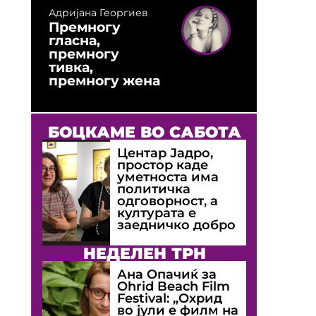
Адријана Георгиев
Премногу
гласна,
премногу
тивка,
премногу жена
БОЦКАМЕ ВО САБОТА
Центар Јадро,
простор каде
уметноста има
политичка
одговорност, а
културата е
заедничко добро
НЕДЕЛЕН ТРН
Ана Опачиќ за
Оhrid Beach Film
Festival: „Охрид
во јули е филм на