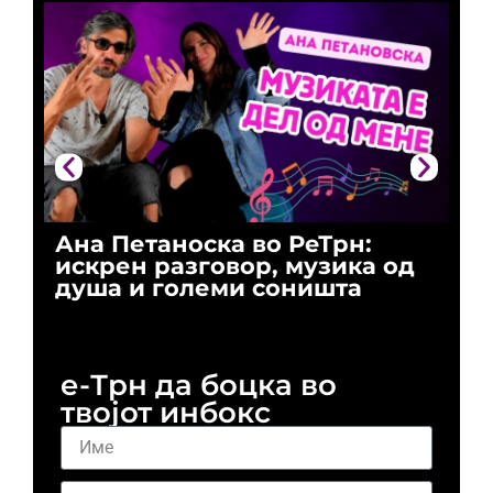
Ана Петаноска во РеТрн:
Ри
искрен разговор, музика од
го
душа и големи соништа
За
и 
е-Трн да боцка во
твојот инбокс