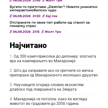
//
06.08.2026
21:45
//
Жолт Трн
Бугати го претстави „Destrier“: Новото уникатно
хиперавтомобилско чудо
//
06.08.2026
21:30
//
Хај-тек
Отстранете ги овие пет работи од станот за
помалку стрес
//
06.08.2026
21:15
//
Жолт Трн
Најчитано
Од 300 камп-приколки до депонија: златната
ера на кампирањето во Македонија
Што да направите ако се сретнете со мечка:
препораки од Македонското еколошко друштво
Научниците открија сложен екосистем
длабоко под површината на Земјата
Македонија се потопла: како ќе изгледа
животот во градовите до 2050 година