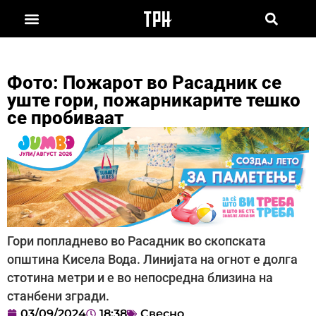
Фото: Пожарот во Расадник се
уште гори, пожарникарите тешко
се пробиваат
Гори попладнево во Расадник во скопската
општина Кисела Вода. Линијата на огнот е долга
стотина метри и е во непосредна близина на
станбени згради.
03/09/2024
18:38
Свесно