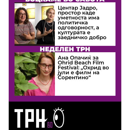
Центар Јадро,
простор каде
уметноста има
политичка
одговорност, а
културата е
заедничко добро
НЕДЕЛЕН ТРН
Ана Опачиќ за
Оhrid Beach Film
Festival: „Охрид во
јули е филм на
Сорентино“