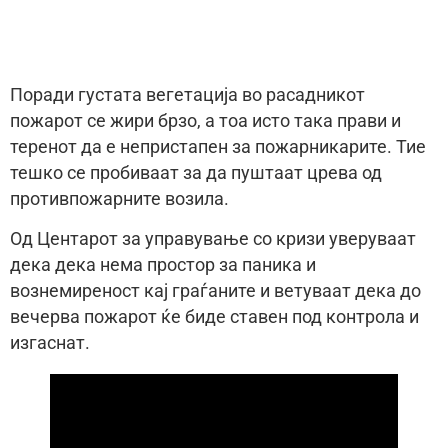
Поради густата вегетација во расадникот
пожарот се жири брзо, а тоа исто така прави и
теренот да е непристапен за пожарникарите. Тие
тешко се пробиваат за да пуштаат црева од
противпожарните возила.
Од Центарот за управување со кризи уверуваат
дека дека нема простор за паника и
вознемиреност кај граѓаните и ветуваат дека до
вечерва пожарот ќе биде ставен под контрола и
изгаснат.