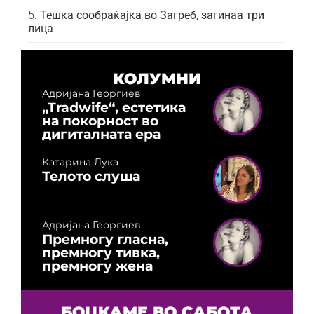
Тешка сообраќајка во Загреб, загинаа три
лица
КОЛУМНИ
Адријана Георгиев
„Tradwife“, естетика
на покорност во
дигиталната ера
Катарина Лука
Телото слуша
Адријана Георгиев
Премногу гласна,
премногу тивка,
премногу жена
БОЦКАМЕ ВО САБОТА