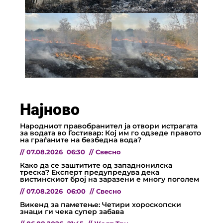
Најново
Народниот правобранител ја отвори истрагата
за водата во Гостивар: Кој им го одзеде правото
на граѓаните на безбедна вода?
//
07.08.2026
06:30
//
Свесно
Како да се заштитите од западнонилска
треска? Експерт предупредува дека
вистинскиот број на заразени е многу поголем
//
07.08.2026
06:00
//
Свесно
Викенд за паметење: Четири хороскопски
знаци ги чека супер забава