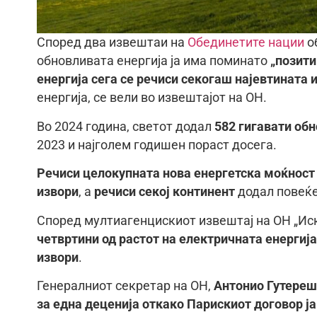
Според два извештаи на
Обединетите нации
о
обновливата енергија ја има поминато
„позити
енергија сега се речиси секогаш најевтината и
енергија, се вели во извештајот на ОН.
Во 2024 година, светот додал
582 гигавати об
2023 и најголем годишен пораст досега.
Речиси целокупната нова енергетска моќност
извори
, а
речиси секој континент
додал повеќе
Според мултиагенцискиот извештај на ОН „Ис
четвртини од растот на електричната енергија
извори
.
Генералниот секретар на ОН,
Антонио Гутереш
за една деценија откако Парискиот договор ја