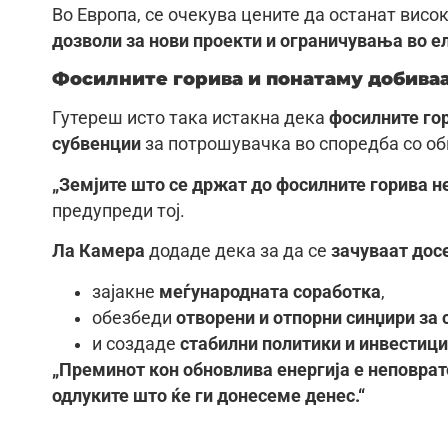
Во Европа, се очекува цените да останат висо
дозволи за нови проекти и ограничувања во 
Фосилните горива и понатаму добива
Гутереш исто така истакна дека
фосилните го
субвенции
за потрошувачка во споредба со об
„Земјите што се држат до фосилните горива не
предупреди тој.
Ла Камера
додаде дека за да се
зачуваат дос
зајакне
меѓународната соработка
,
обезбеди
отворени и отпорни синџири за
и создаде
стабилни политики и инвестиц
„Преминот кон обновлива енергија е неповрат
одлуките што ќе ги донесеме денес.“