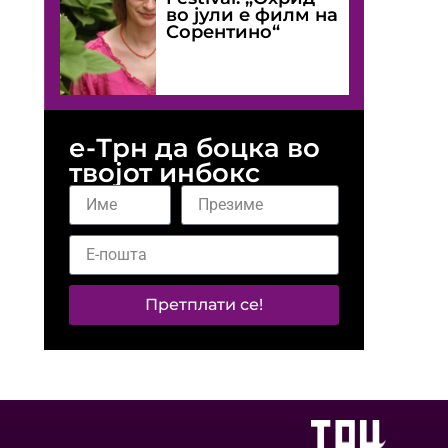
во јули е филм на
Сорентино“
е-Трн да боцка во
твојот инбокс
Претплати се!