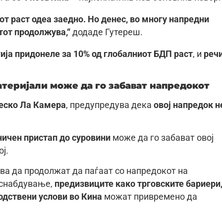
т раст одеа заедно. Но денес, во многу напредни
тот продолжува,“
додаде Гутереш.
гија придонеле за 10% од глобалниот БДП раст
, и
реч
атеријали може да го забават напредокот
еско Ла Камера
, предупредува дека
овој напредок н
ничен пристап до суровини
може да го забават овој
ј.
ва да продолжат да паѓаат со напредокот на
 снабдување,
предизвиците како трговските бариери
одствени услови во Кина
можат привремено да