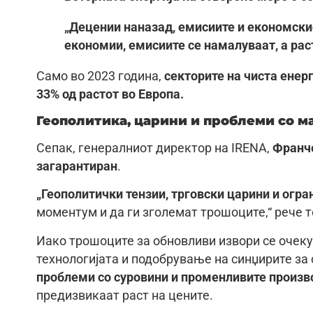
„Децении наназад, емисиите и економскио
економии, емисиите се намалуваат, а рас
Само во 2023 година,
секторите на чиста енер
33% од растот во Европа.
Геополитика, царини и проблеми со м
Сепак, генералниот директор на IRENA,
Франч
загарантиран
.
„Геополитички тензии, трговски царини и огра
моментум и да ги зголемат трошоците,“ рече то
Иако трошоците за обновливи извори се очеку
технологијата и подобрување на синџирите за
проблеми со суровини и променливите произв
предизвикаат раст на цените.