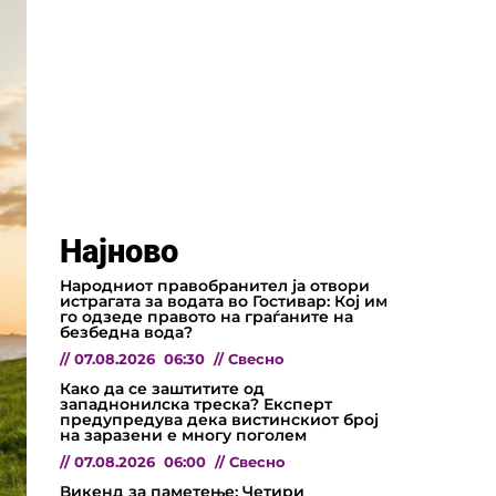
Најново
Народниот правобранител ја отвори
истрагата за водата во Гостивар: Кој им
го одзеде правото на граѓаните на
безбедна вода?
//
07.08.2026
06:30
//
Свесно
Како да се заштитите од
западнонилска треска? Експерт
предупредува дека вистинскиот број
на заразени е многу поголем
//
07.08.2026
06:00
//
Свесно
Викенд за паметење: Четири