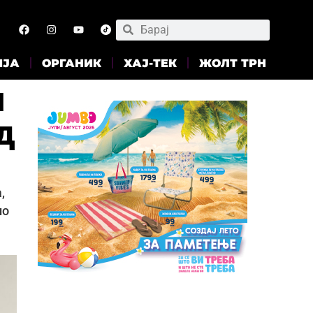
ИЈА
ОРГАНИК
ХАЈ-ТЕК
ЖОЛТ ТРН
и
д
,
но