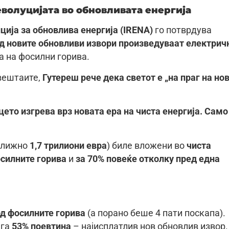
еволуцијата во обновливата енергија
ија за обновлива енергија (IRENA)
го потврдува
од новите обновливи извори произведуваат електрич
а на фосилни горива.
вештаите,
Гутереш рече дека светот е „на праг на но
нцето изгрева врз новата ера на чиста енергија. Само
ближно
1,7 трилиони евра
) биле вложени во
чиста
осилните горива
и
за 70% повеќе отколку пред една
од фосилните горива
(а порано беше 4 пати поскапа).
ега
53% поевтина
– најисплатлив нов обновлив извор.