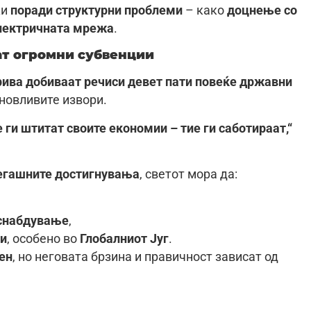
ки
поради структурни проблеми
– како
доцнење со
електричната мрежа
.
ат огромни субвенции
рива добиваат речиси девет пати повеќе државни
новливите извори.
 ги штитат своите економии – тие ги саботираат,“
егашните достигнувања
, светот мора да:
 снабдување
,
ии
, особено во
Глобалниот Југ
.
ен
, но неговата брзина и правичност зависат од