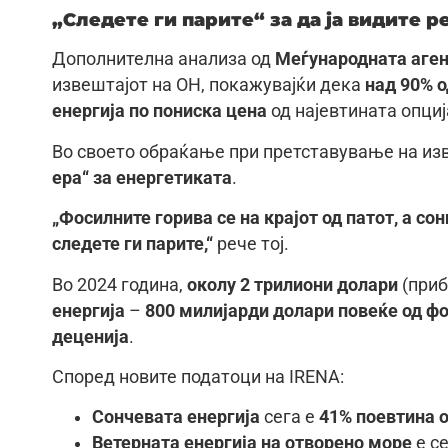
„Следете ги парите“ за да ја видите р
Дополнителна анализа од
Меѓународната агенц
извештајот на ОН, покажувајќи дека
над 90% 
енергија по пониска цена
од најевтината опциј
Во своето обраќање при претставување на из
ера“ за енергетиката
.
„Фосилните горива се на крајот од патот, а со
следете ги парите,“
рече тој.
Во 2024 година,
околу 2 трилиони долари
(при
енергија
–
800 милијарди долари повеќе од ф
деценија
.
Според новите податоци на IRENA:
Сончевата енергија
сега е
41% поевтина 
Ветерната енергија на отворено море
е с