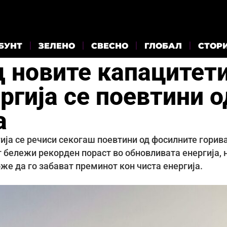
БУНТ
ЗЕЛЕНО
СВЕСНО
ГЛОБАЛ
СТОР
д новите капацитет
ргија се поевтини о
а
ија се речиси секогаш поевтини од фосилните горива
 бележи рекорден пораст во обновливата енергија, 
е да го забават преминот кон чиста енергија.