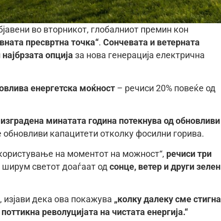
бјавени во вторникот, глобалниот премин кон
вната пресвртна точка“
.
Сончевата и ветерната
 најбрзата опција
за нова генерација електрична
новлива енергетска моќност
– речиси 20% повеќе од
 изградена минатата година потекнува од обновливи
 обновливи капацитети отколку фосилни горива.
користување на моментот на можност“,
речиси три
ширум светот доаѓаат од
сонце, ветер и други зеле
, изјави дека ова покажува
„колку далеку сме стигн
 поттикна револуцијата на чистата енергија.“