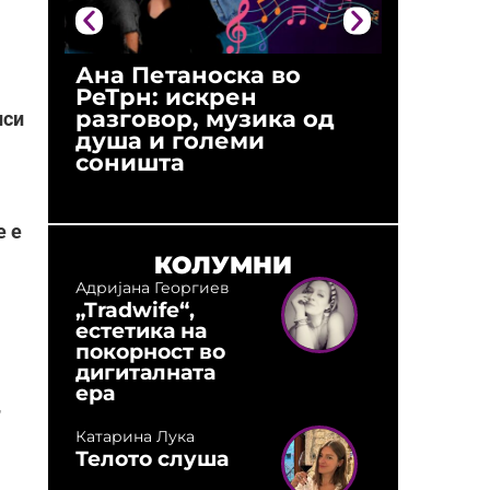
Ана Петаноска во
Ристо 
РеТрн: искрен
(Арханг
разговор, музика од
години
иси
душа и големи
студио:
соништа
музика,
оловни
е е
КОЛУМНИ
Адријана Георгиев
„Tradwife“,
естетика на
покорност во
дигиталната
ера
,
Катарина Лука
Телото слуша