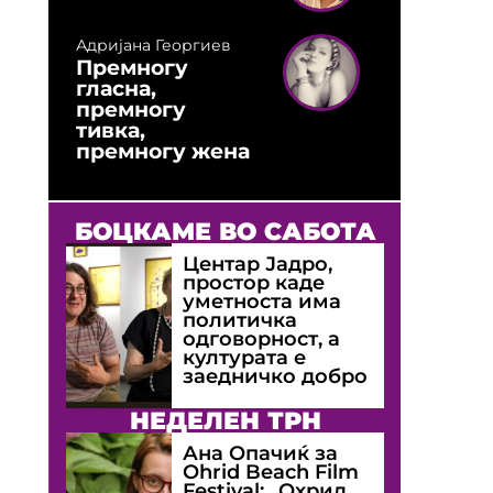
Адријана Георгиев
Премногу
гласна,
премногу
тивка,
премногу жена
БОЦКАМЕ ВО САБОТА
Центар Јадро,
простор каде
уметноста има
политичка
одговорност, а
културата е
заедничко добро
НЕДЕЛЕН ТРН
Ана Опачиќ за
Оhrid Beach Film
Festival: „Охрид