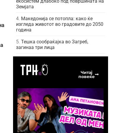
екосистем длабоко под површината на
Земјата
Македонија се потопла: како ќе
изгледа животот во градовите до 2050
на
година
Тешка сообраќајка во Загреб,
ва
загинаа три лица
Читај
повеќе