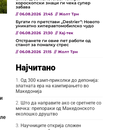
хороскопски знаци ги чека супер
забава
//
06.08.2026
21:45
//
Жолт Трн
Бугати го претстави „Destrier“: Новото
уникатно хиперавтомобилско чудо
//
06.08.2026
21:30
//
Хај-тек
Отстранете ги овие пет работи од
станот за помалку стрес
//
06.08.2026
21:15
//
Жолт Трн
Најчитано
Од 300 камп-приколки до депонија:
златната ера на кампирањето во
Македонија
ни
Што да направите ако се сретнете со
мечка: препораки од Македонското
еколошко друштво
але
Научниците открија сложен