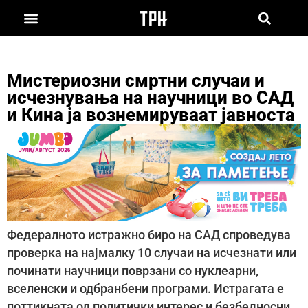
Мистериозни смртни случаи и
исчезнувања на научници во САД
и Кина ја вознемируваат јавноста
Федералното истражно биро на САД спроведува
проверка на најмалку 10 случаи на исчезнати или
починати научници поврзани со нуклеарни,
вселенски и одбранбени програми. Истрагата е
поттикната од политички интерес и безбедносни