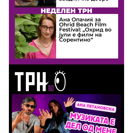
НЕДЕЛЕН ТРН
Ана Опачиќ за
Оhrid Beach Film
Festival: „Охрид во
јули е филм на
Сорентино“