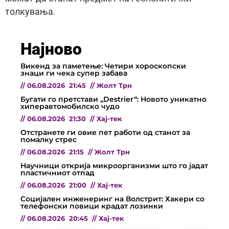
толкувања.
Најново
Викенд за паметење: Четири хороскопски
знаци ги чека супер забава
//
06.08.2026
21:45
//
Жолт Трн
Бугати го претстави „Destrier“: Новото уникатно
хиперавтомобилско чудо
//
06.08.2026
21:30
//
Хај-тек
Отстранете ги овие пет работи од станот за
помалку стрес
//
06.08.2026
21:15
//
Жолт Трн
Научници открија микроорганизми што го јадат
пластичниот отпад
//
06.08.2026
21:00
//
Хај-тек
Социјален инженеринг на Волстрит: Хакери со
телефонски повици крадат лозинки
//
06.08.2026
20:45
//
Хај-тек