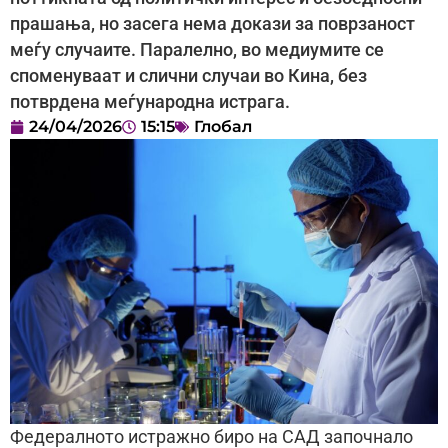
прашања, но засега нема докази за поврзаност
меѓу случаите. Паралелно, во медиумите се
споменуваат и слични случаи во Кина, без
потврдена меѓународна истрага.
24/04/2026
15:15
Глобал
Федералното истражно биро на САД започнало