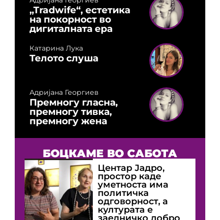
Адријана Георгиев
„Tradwife“, естетика
на покорност во
дигиталната ера
Катарина Лука
Телото слуша
Адријана Георгиев
Премногу гласна,
премногу тивка,
премногу жена
БОЦКАМЕ ВО САБОТА
Центар Јадро,
простор каде
уметноста има
политичка
одговорност, а
културата е
заедничко добро