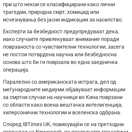
при што некои се класифицирани како лични
трагедии, природна смрт, хомицид или
исчезнувања без јасни индикации за насилство.
Експерти за безбедност предупредуваат дека,
иако случаите привлекуваат внимание поради
поврзаноста со чувствителни технологии, засега
не постои потврдена научна или безбедносна
основа што би ги поврзала во една заедничка
операција.
Паралелно со американската истрага, дел од
меѓународните медиуми објавуваат информации
за смртни случаи на научници во Кина поврзани
со области како воена вештачка интелигенција,
хиперсонични технологии и вселенска одбрана.
Според IBTimes UK, повикувајќи се на претходни
извештаи на Newsweek, во последните три години