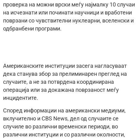
проверка на можни врски меѓу најмалку 10 случаи
на исчезнати или починати научници и вработени
поврзани со чувствителни нуклеарни, вселенски и
одбранбени програми.
Американските институции засега нагласуваат
дека станува збор за прелиминарен преглед на
случаите, а не за потврдена координирана
операција или за докажана поврзаност меѓу
инцидентите.
Според информации на американски медиуми,
вклучително и CBS News, дел од случаите се
случиле во различни временски периоди, во
различни институции и со различни околности,