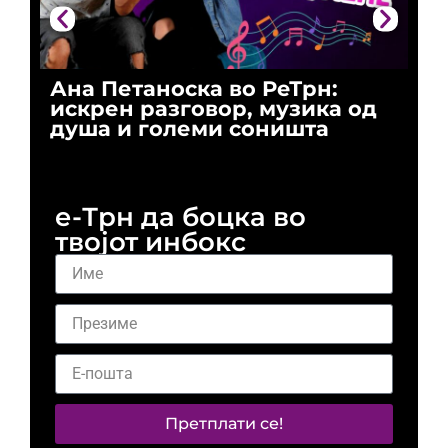
Ана Петаноска во РеТрн:
Ри
искрен разговор, музика од
го
душа и големи соништа
За
и 
е-Трн да боцка во
твојот инбокс
Претплати се!