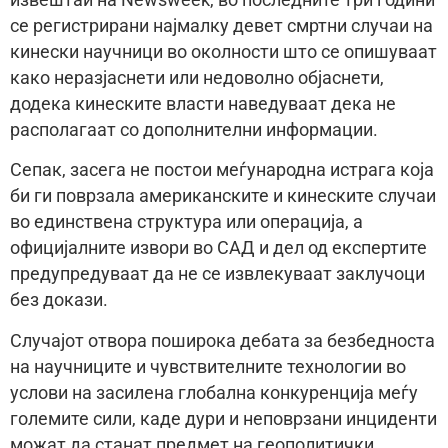
се регистрирани најмалку девет смртни случаи на
кинески научници во околности што се опишуваат
како неразјаснети или недоволно објаснети,
додека кинеските власти наведуваат дека не
располагаат со дополнителни информации.
Сепак, засега не постои меѓународна истрага која
би ги поврзала американските и кинеските случаи
во единствена структура или операција, а
официјалните извори во САД и дел од експертите
предупредуваат да не се извлекуваат заклучоци
без докази.
Случајот отвора поширока дебата за безбедноста
на научниците и чувствителните технологии во
услови на засилена глобална конкуренција меѓу
големите сили, каде дури и неповрзани инциденти
можат да станат предмет на геополитички