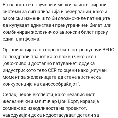
Во планот се вклучени и мерки за интегрирани
системи за сигнализација и резервации, како и
законски измени што би овозможиле патниците
да купуваат единствен прекуграничен билет или
комбиниран железничко-авионски билет преку
една платформа.
Организацијата на европските потрошувачи BEUC
го поздрави планот како важен чекор кон
„одржливо и достапно патување“, додека
индустриското тело CER го оцени како „клучен
момент за железницата да стане вистинска
конкуренција на авиосообраќајот“.
Сепак, некои експерти, како независниот
железнички аналитичар Џон Ворт, изразија
сомнеж во изводливоста на проектот,
наведувајќи дека недостасуваат детали за