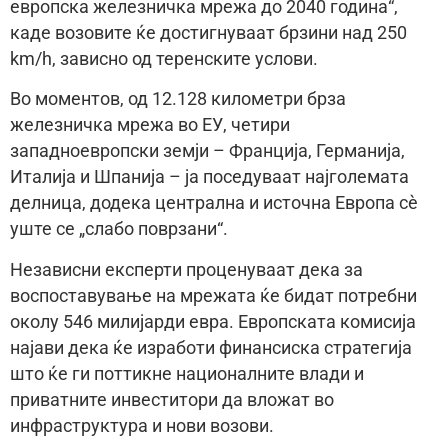
европска железничка мрежа до 2040 година“,
каде возовите ќе достигнуваат брзини над 250
km/h, зависно од теренските услови.
Во моментов, од 12.128 километри брза
железничка мрежа во ЕУ, четири
западноевропски земји – Франција, Германија,
Италија и Шпанија – ја поседуваат најголемата
делница, додека централна и источна Европа сè
уште се „слабо поврзани“.
Независни експерти проценуваат дека за
воспоставување на мрежата ќе бидат потребни
околу 546 милијарди евра. Европската комисија
најави дека ќе изработи финансиска стратегија
што ќе ги поттикне националните влади и
приватните инвеститори да вложат во
инфраструктура и нови возови.