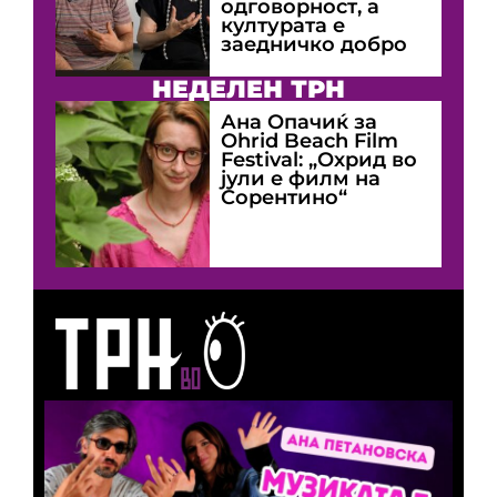
одговорност, а
културата е
заедничко добро
НЕДЕЛЕН ТРН
Ана Опачиќ за
Оhrid Beach Film
Festival: „Охрид во
јули е филм на
Сорентино“