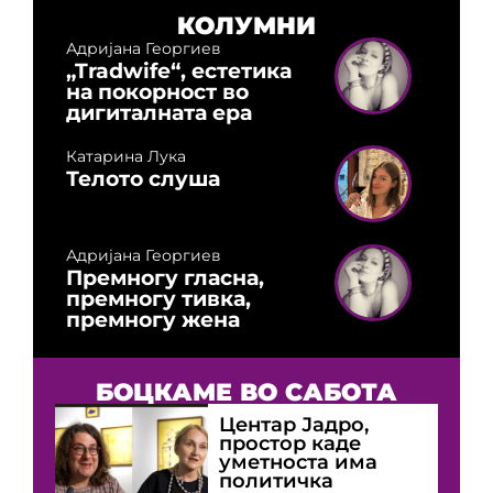
КОЛУМНИ
Адријана Георгиев
„Tradwife“, естетика
на покорност во
дигиталната ера
Катарина Лука
Телото слуша
Адријана Георгиев
Премногу гласна,
премногу тивка,
премногу жена
БОЦКАМЕ ВО САБОТА
Центар Јадро,
простор каде
уметноста има
политичка