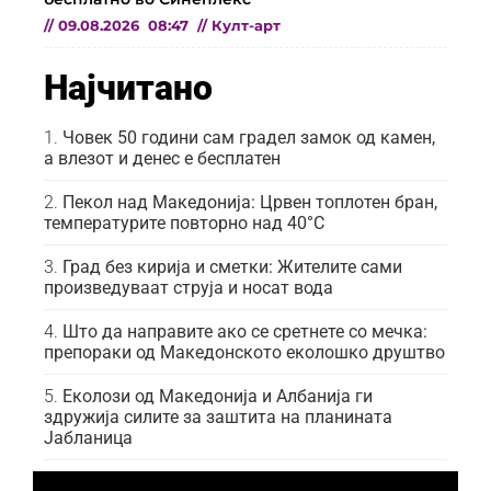
//
09.08.2026
08:47
//
Култ-арт
Најчитано
Човек 50 години сам градел замок од камен,
а влезот и денес е бесплатен
Пекол над Македонија: Црвен топлотен бран,
температурите повторно над 40°C
Град без кирија и сметки: Жителите сами
произведуваат струја и носат вода
Што да направите ако се сретнете со мечка:
препораки од Македонското еколошко друштво
Еколози од Македонија и Албанија ги
здружија силите за заштита на планината
Јабланица