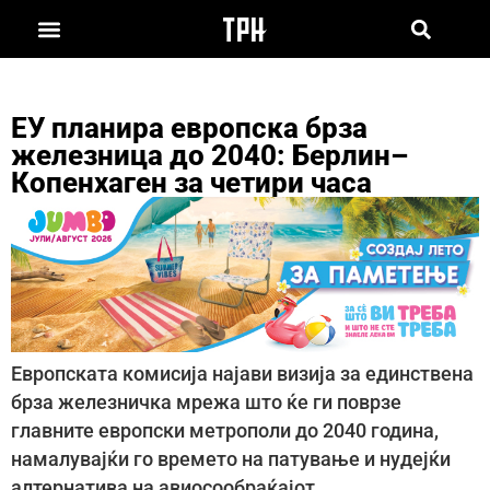
ЕУ планира европска брзa
железница до 2040: Берлин–
Копенхаген за четири часа
Европската комисија најави визија за единствена
брза железничка мрежа што ќе ги поврзе
главните европски метрополи до 2040 година,
намалувајќи го времето на патување и нудејќи
алтернатива на авиосообраќајот.