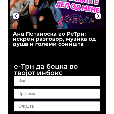
Ана Петаноска во РеТрн:
Ри
искрен разговор, музика од
го
душа и големи соништа
За
и 
е-Трн да боцка во
твојот инбокс