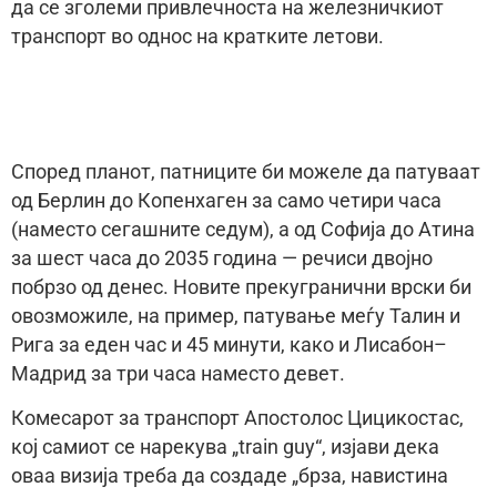
да се зголеми привлечноста на железничкиот
транспорт во однос на кратките летови.
Според планот, патниците би можеле да патуваат
од Берлин до Копенхаген за само четири часа
(наместо сегашните седум), а од Софија до Атина
за шест часа до 2035 година — речиси двојно
побрзо од денес. Новите прекугранични врски би
овозможиле, на пример, патување меѓу Талин и
Рига за еден час и 45 минути, како и Лисабон–
Мадрид за три часа наместо девет.
Комесарот за транспорт Апостолос Цицикостас,
кој самиот се нарекува „train guy“, изјави дека
оваа визија треба да создаде „брза, навистина