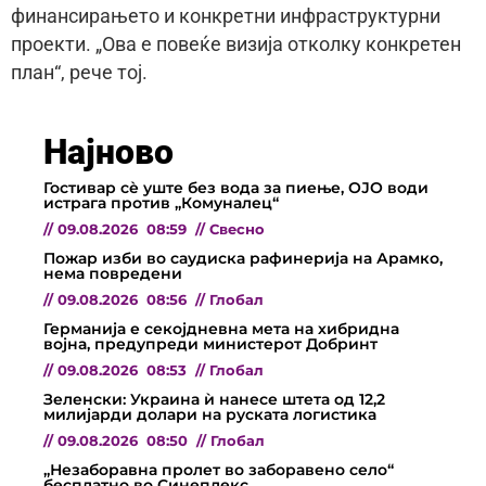
финансирањето и конкретни инфраструктурни
проекти. „Ова е повеќе визија отколку конкретен
план“, рече тој.
Најново
Гостивар сè уште без вода за пиење, ОЈО води
истрага против „Комуналец“
//
09.08.2026
08:59
//
Свесно
Пожар изби во саудиска рафинерија на Арамко,
нема повредени
//
09.08.2026
08:56
//
Глобал
Германија е секојдневна мета на хибридна
војна, предупреди министерот Добринт
//
09.08.2026
08:53
//
Глобал
Зеленски: Украина ѝ нанесе штета од 12,2
милијарди долари на руската логистика
//
09.08.2026
08:50
//
Глобал
„Незаборавна пролет во заборавено село“
бесплатно во Синеплекс