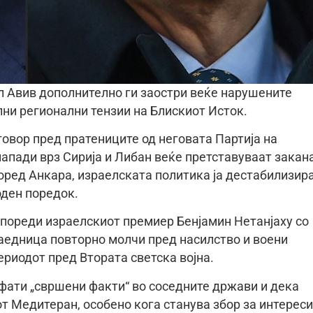
л Авив дополнително ги заостри веќе нарушените
илни регионални тензии на Блискиот Исток.
говор пред пратениците од неговата Партија на
напади врз Сирија и Либан веќе претставуваат закан
според Анкара, израелската политика ја дестабилизир
оден поредок.
 спореди израелскиот премиер Бенјамин Нетанјаху со
аедница повторно молчи пред насилство и воени
периодот пред Втората светска војна.
фати „свршени факти“ во соседните држави и дека
т Медитеран, особено кога станува збор за интереси