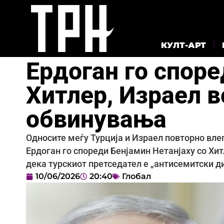
КУЛТ-АРТ
Ердоган го споре
Хитлер, Израел в
обвинувања
Односите меѓу Турција и Израел повторно вле
Ердоган го спореди Бенјамин Нетанјаху со Хи
дека турскиот претседател е „антисемитски д
10/06/2026
20:40
Глобал