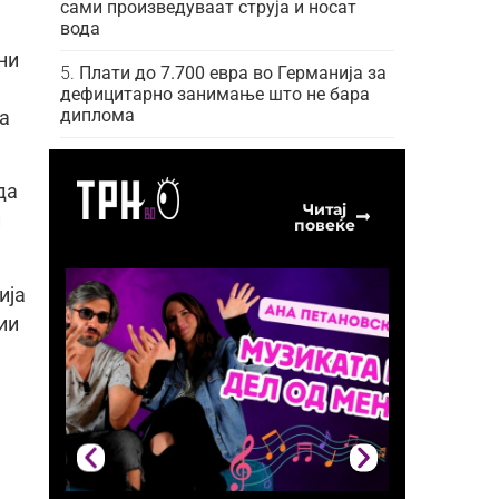
сами произведуваат струја и носат
вода
ни
Плати до 7.700 евра во Германија за
дефицитарно занимање што не бара
диплома
а
да
Читај
и
повеќе
ија
ии