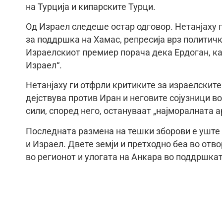
на Турција и кипарските Турци.
Од Израел следеше остар одговор. Нетанјаху г
за поддршка на Хамас, репресија врз политич
Израелскиот премиер порача дека Ердоган, ка
Израел“.
Нетанјаху ги отфрли критиките за израелскит
дејствува против Иран и неговите сојузници в
сили, според него, остануваат „најморалната а
Последната размена на тешки зборови е уште 
и Израел. Двете земји и претходно беа во отво
во регионот и улогата на Анкара во поддршкат