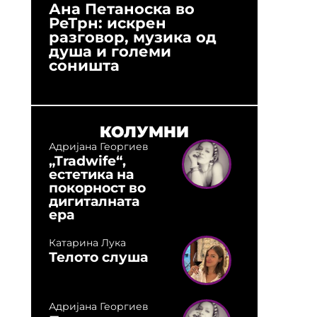
Ана Петаноска во
Ристо 
РеТрн: искрен
(Арханг
разговор, музика од
години
душа и големи
студио:
соништа
музика,
оловни
КОЛУМНИ
Адријана Георгиев
„Tradwife“,
естетика на
покорност во
дигиталната
ера
Катарина Лука
Телото слуша
Адријана Георгиев