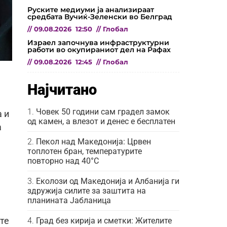
Руските медиуми ја анализираат
средбата Вучиќ-Зеленски во Белград
//
09.08.2026
12:50
//
Глобал
Израел започнува инфраструктурни
работи во окупираниот дел на Рафах
//
09.08.2026
12:45
//
Глобал
Најчитано
Човек 50 години сам градел замок
а и
од камен, а влезот и денес е бесплатен
а
Пекол над Македонија: Црвен
топлотен бран, температурите
повторно над 40°C
Еколози од Македонија и Албанија ги
здружија силите за заштита на
планината Јабланица
Град без кирија и сметки: Жителите
те