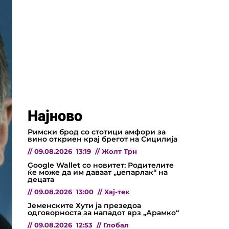
Најново
Римски брод со стотици амфори за
вино откриен крај брегот на Сицилија
//
09.08.2026
13:19
//
Жолт Трн
Google Wallet со новитет: Родителите
ќе може да им даваат „џепарлак“ на
децата
//
09.08.2026
13:00
//
Хај-тек
Јеменските Хути ја презедоа
одговорноста за нападот врз „Арамко“
//
09.08.2026
12:53
//
Глобал