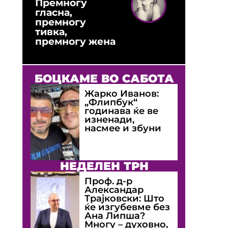
Премногу
гласна,
премногу
тивка,
премногу жена
БОЦКАМЕ ВО САБОТА
Жарко Иванов:
„Флипбук“
годинава ќе ве
изненади,
насмее и збуни
НЕДЕЛЕН ТРН
Проф. д-р
Александар
Трајковски: Што
ќе изгубевме без
Ана Липша?
Многу – духовно,