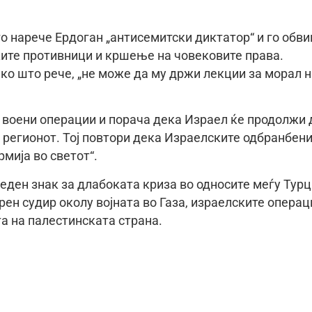
о нарече Ердоган „антисемитски диктатор“ и го обви
ките противници и кршење на човековите права.
ко што рече, „не може да му држи лекции за морал н
е воени операции и порача дека Израел ќе продолжи 
о регионот. Тој повтори дека Израелските одбранбен
рмија во светот“.
еден знак за длабоката криза во односите меѓу Турц
рен судир околу војната во Газа, израелските операц
а на палестинската страна.