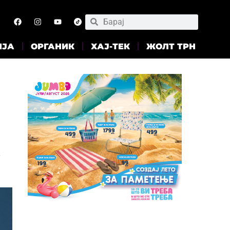
ИЈА
ОРГАНИК
ХАЈ-ТЕК
ЖОЛТ ТРН
е