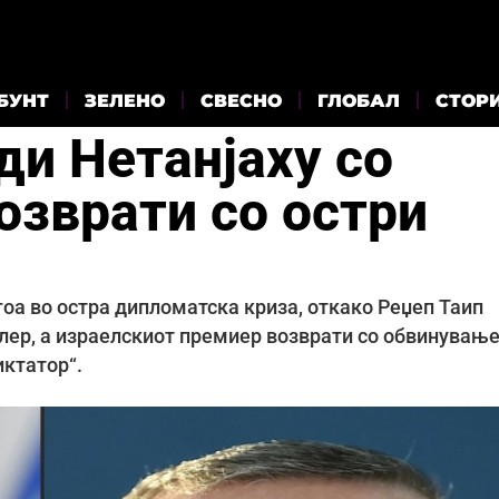
БУНТ
ЗЕЛЕНО
СВЕСНО
ГЛОБАЛ
СТОР
ди Нетанјаху со
озврати со остри
гоа во остра дипломатска криза, откако Реџеп Таип
тлер, а израелскиот премиер возврати со обвинувањ
иктатор“.