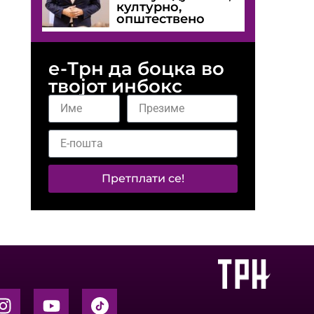
културно,
општествено
е-Трн да боцка во
твојот инбокс
Претплати се!