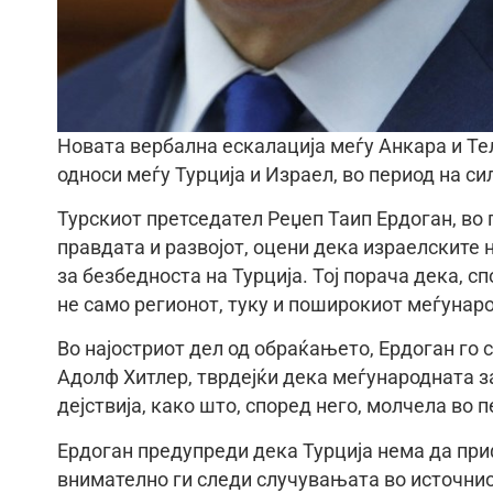
Новата вербална ескалација меѓу Анкара и Те
односи меѓу Турција и Израел, во период на с
Турскиот претседател Реџеп Таип Ердоган, во 
правдата и развојот, оцени дека израелските 
за безбедноста на Турција. Тој порача дека, 
не само регионот, туку и поширокиот меѓунар
Во најостриот дел од обраќањето, Ердоган го
Адолф Хитлер, тврдејќи дека меѓународната з
дејствија, како што, според него, молчела во 
Ердоган предупреди дека Турција нема да при
внимателно ги следи случувањата во источнио