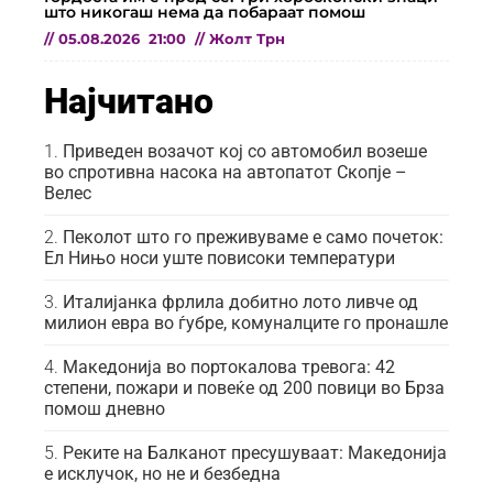
што никогаш нема да побараат помош
//
05.08.2026
21:00
//
Жолт Трн
Најчитано
Приведен возачот кој со автомобил возеше
во спротивна насока на автопатот Скопје –
Велес
Пеколот што го преживуваме е само почеток:
Ел Нињо носи уште повисоки температури
Италијанка фрлила добитно лото ливче од
милион евра во ѓубре, комуналците го пронашле
Македонија во портокалова тревога: 42
степени, пожари и повеќе од 200 повици во Брза
помош дневно
Реките на Балканот пресушуваат: Македонија
е исклучок, но не и безбедна