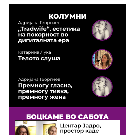
КОЛУМНИ
Адријана Георгиев
„Tradwife“, естетика
на покорност во
дигиталната ера
Катарина Лука
Телото слуша
Адријана Георгиев
Премногу гласна,
премногу тивка,
премногу жена
БОЦКАМЕ ВО САБОТА
Центар Јадро,
простор каде