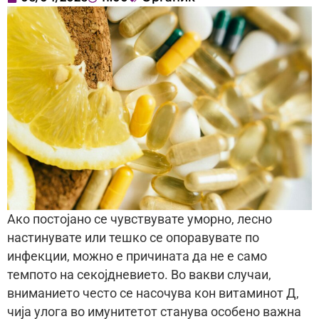
Ако постојано се чувствувате уморно, лесно
настинувате или тешко се опоравувате по
инфекции, можно е причината да не е само
темпото на секојдневието. Во вакви случаи,
вниманието често се насочува кон витаминот Д,
чија улога во имунитетот станува особено важна