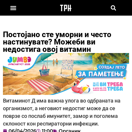
Постојано сте уморни и често
настинувате? Можеби ви
недостига овој витамин
Витаминот Д има важна улога во одбраната на
организмот, а неговиот недостиг може да се
поврзе со послаб имунитет, замор и поголема
склоност кон респираторни инфекции.
06/04/2026
11:00
Органик