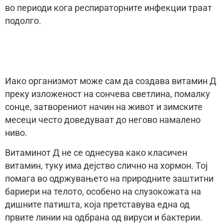
во периоди кога респираторните инфекции траат
подолго.
Иако организмот може сам да создава витамин Д
преку изложеност на сончева светлина, помалку
сонце, затворениот начин на живот и зимските
месеци често доведуваат до негово намалено
ниво.
Витаминот Д не се однесува како класичен
витамин, туку има дејство слично на хормон. Тој
помага во одржувањето на природните заштитни
бариери на телото, особено на слузокожата на
дишните патишта, која претставува една од
првите линии на одбрана од вируси и бактерии.