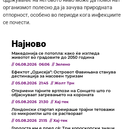
одржување на неговото ниво може да помогнат
организмот полесно да ја зачува природната
отпорност, особено во периоди кога инфекциите
се почести.
Најново
Македонија се потопла: како ќе изгледа
животот во градовите до 2050 година
//
06.08.2026
06:06
//
Зелено
Ефектот „Одисеја“: Островот Фавињана станува
дестинација за масовен туризам
//
05.08.2026
21:45
//
Жолт Трн
Откриени тајните вртлози на Сонцето што го
објаснуваат загревањето на короната
//
05.08.2026
21:30
//
Хај-тек
Лондонски стартап креираше трајни тетоважи
со микроигли што се раствораат
//
05.08.2026
21:15
//
Хај-тек
Гордоста им е пред сѐ: Три хороскопски знаци