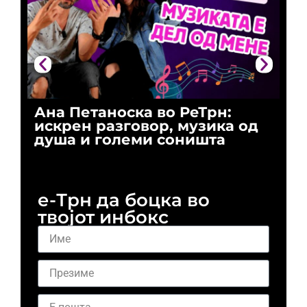
Ана Петаноска во РеТрн:
Ри
искрен разговор, музика од
го
душа и големи соништа
За
и 
е-Трн да боцка во
твојот инбокс