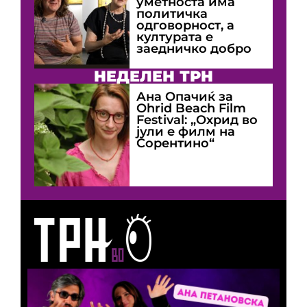
уметноста има
политичка
одговорност, а
културата е
заедничко добро
НЕДЕЛЕН ТРН
Ана Опачиќ за
Оhrid Beach Film
Festival: „Охрид во
јули е филм на
Сорентино“