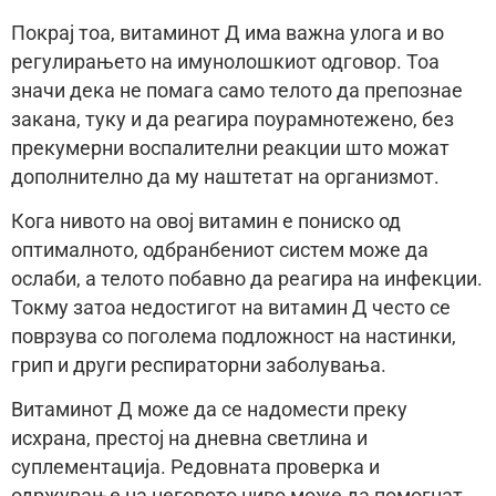
Покрај тоа, витаминот Д има важна улога и во
регулирањето на имунолошкиот одговор. Тоа
значи дека не помага само телото да препознае
закана, туку и да реагира поурамнотежено, без
прекумерни воспалителни реакции што можат
дополнително да му наштетат на организмот.
Кога нивото на овој витамин е пониско од
оптималното, одбранбениот систем може да
ослаби, а телото побавно да реагира на инфекции.
Токму затоа недостигот на витамин Д често се
поврзува со поголема подложност на настинки,
грип и други респираторни заболувања.
Витаминот Д може да се надомести преку
исхрана, престој на дневна светлина и
суплементација. Редовната проверка и