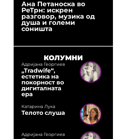
Ана Петаноска во
Ристо 
РеТрн: искрен
(Арханг
разговор, музика од
години
душа и големи
студио:
соништа
музика,
оловни
КОЛУМНИ
Адријана Георгиев
„Tradwife“,
естетика на
покорност во
дигиталната
ера
Катарина Лука
Телото слуша
Адријана Георгиев