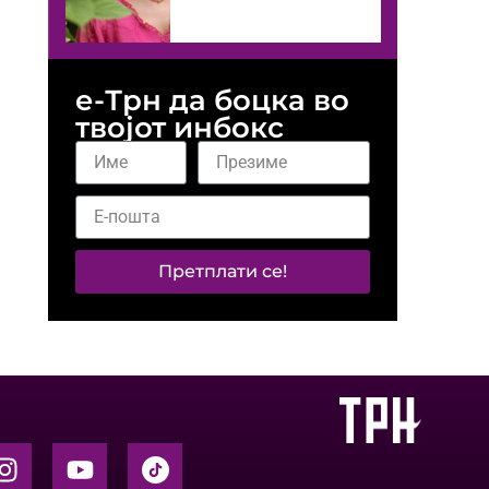
е-Трн да боцка во
твојот инбокс
Претплати се!