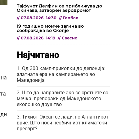
Тајфунот Делфин се приближува до
Окинава, затворен аеродромот
//
07.08.2026
14:30
//
Глобал
19 годишно момче загина во
сообраќајка во Скопје
//
07.08.2026
14:19
//
Свесно
Најчитано
Од 300 камп-приколки до депонија:
златната ера на кампирањето во
 на
Македонија
Што да направите ако се сретнете со
ата
мечка: препораки од Македонското
еколошко друштво
ади
Тихиот Океан се лади, но Атлантикот
врие: Што носи необичниот климатски
пресврт?