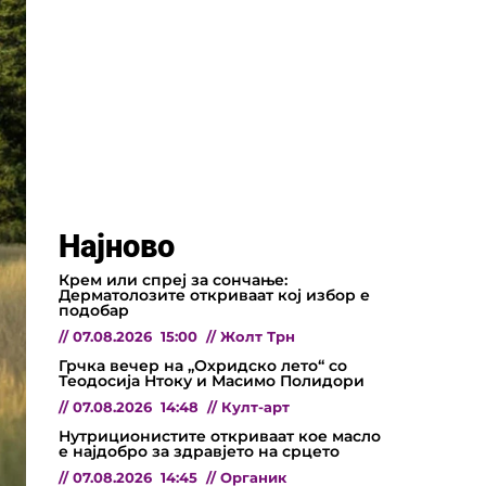
Најново
Крем или спреј за сончање:
Дерматолозите откриваат кој избор е
подобар
//
07.08.2026
15:00
//
Жолт Трн
Грчка вечер на „Охридско лето“ со
Теодосија Нтоку и Масимо Полидори
//
07.08.2026
14:48
//
Култ-арт
Нутриционистите откриваат кое масло
е најдобро за здравјето на срцето
//
07.08.2026
14:45
//
Органик