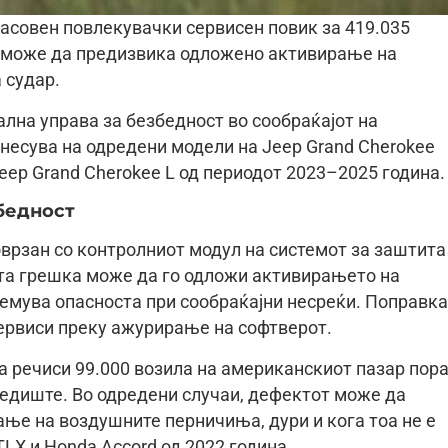
масовен повлекувачки сервисен повик за 419.035
ј може да предизвика одложено активирање на
 судар.
лна управа за безбедност во сообраќајот на
несува на одредени модели на Jeep Grand Cherokee
Jeep Grand Cherokee L од периодот 2023–2025 година.
бедност
врзан со контролниот модул на системот за заштита
ата грешка може да го одложи активирањето на
емува опасноста при сообраќајни несреќи. Поправк
сервиси преку ажурирање на софтверот.
а речиси 99.000 возила на американскиот пазар пор
седиште. Во одредени случаи, дефектот може да
ање на воздушните перничиња, дури и кога тоа не е
TLX и Honda Accord од 2022 година.