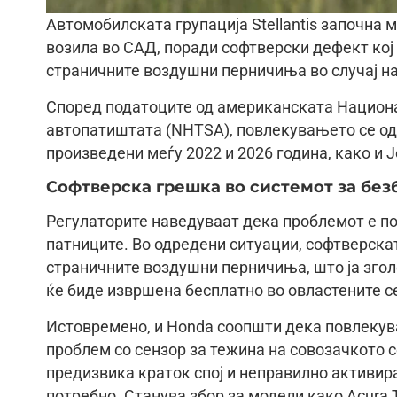
Автомобилската групација Stellantis започна 
возила во САД, поради софтверски дефект ко
страничните воздушни перничиња во случај на
Според податоците од американската Национа
автопатиштата (NHTSA), повлекувањето се од
произведени меѓу 2022 и 2026 година, како и 
Софтверска грешка во системот за без
Регулаторите наведуваат дека проблемот е по
патниците. Во одредени ситуации, софтверск
страничните воздушни перничиња, што ја згол
ќе биде извршена бесплатно во овластените 
Истовремено, и Honda соопшти дека повлекув
проблем со сензор за тежина на совозачкото 
предизвика краток спој и неправилно активир
потребно. Станува збор за модели како Acura 