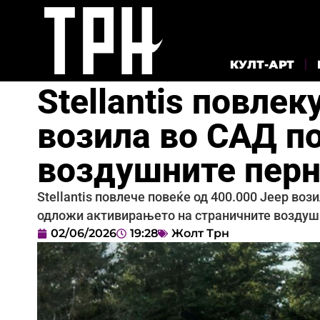
КУЛТ-АРТ
Stellantis повле
возила во САД п
воздушните пер
Stellantis повлече повеќе од 400.000 Jeep во
одложи активирањето на страничните воздуш
02/06/2026
19:28
Жолт Трн