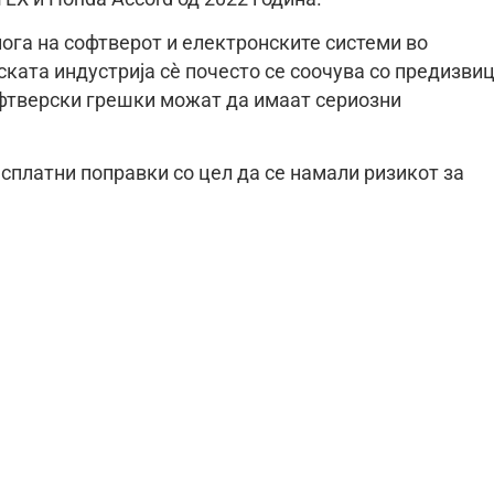
лога на софтверот и електронските системи во
ката индустрија сè почесто се соочува со предизви
офтверски грешки можат да имаат сериозни
сплатни поправки со цел да се намали ризикот за