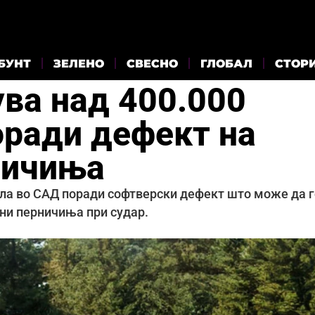
БУНТ
ЗЕЛЕНО
СВЕСНО
ГЛОБАЛ
СТОР
кува над 400.000
оради дефект на
ничиња
зила во САД поради софтверски дефект што може да 
ни перничиња при судар.