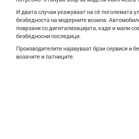
И двата случаи укажуваат на сè поголемата у
безбедноста на модерните возила. Автомобилс
поврзани со дигитализацијата, каде и мали с
безбедносни последици.
Производителите најавуваат брзи сервиси и бе
возачите и патниците.