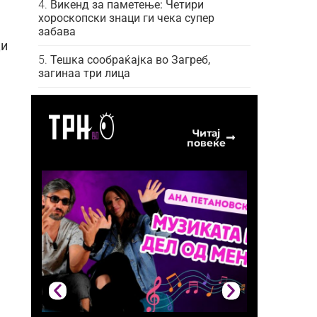
Викенд за паметење: Четири
хороскопски знаци ги чека супер
забава
ци
Тешка сообраќајка во Загреб,
загинаа три лица
Читај
повеќе