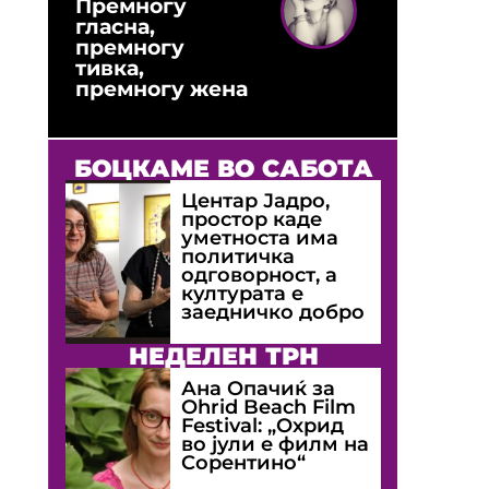
Премногу
гласна,
премногу
тивка,
премногу жена
БОЦКАМЕ ВО САБОТА
Центар Јадро,
простор каде
уметноста има
политичка
одговорност, а
културата е
заедничко добро
НЕДЕЛЕН ТРН
Ана Опачиќ за
Оhrid Beach Film
Festival: „Охрид
во јули е филм на
Сорентино“