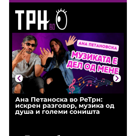
Ана Петаноска во РеТрн:
Ри
искрен разговор, музика од
го
душа и големи соништа
За
и 