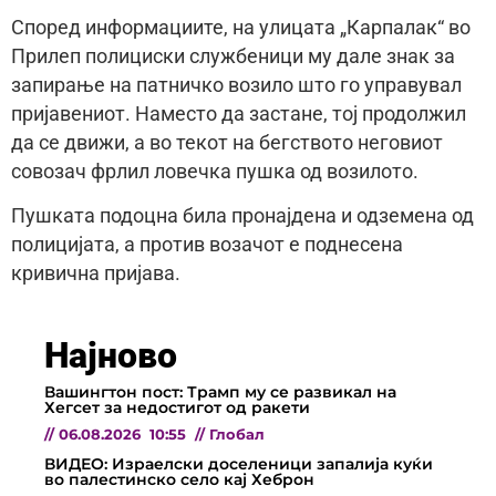
Според информациите, на улицата „Карпалак“ во
Прилеп полициски службеници му дале знак за
запирање на патничко возило што го управувал
пријавениот. Наместо да застане, тој продолжил
да се движи, а во текот на бегството неговиот
совозач фрлил ловечка пушка од возилото.
Пушката подоцна била пронајдена и одземена од
полицијата, а против возачот е поднесена
кривична пријава.
Најново
Вашингтон пост: Трамп му се развикал на
Хегсет за недостигот од ракети
//
06.08.2026
10:55
//
Глобал
ВИДЕО: Израелски доселеници запалија куќи
во палестинско село кај Хеброн