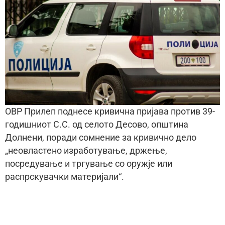
ОВР Прилеп поднесе кривична пријава против 39-
годишниот С.С. од селото Десово, општина
Долнени, поради сомнение за кривично дело
„неовластено изработување, држење,
посредување и тргување со оружје или
распрскувачки материјали“.