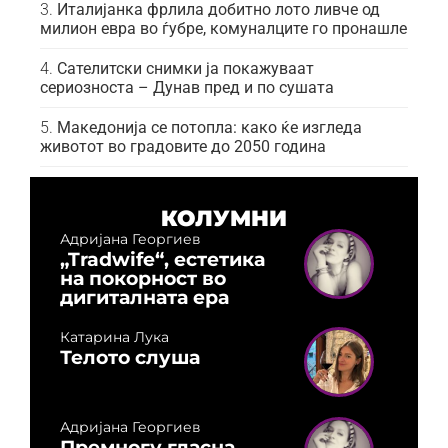
Италијанка фрлила добитно лото ливче од
милион евра во ѓубре, комуналците го пронашле
Сателитски снимки ја покажуваат
сериозноста – Дунав пред и по сушата
Македонија се потопла: како ќе изгледа
животот во градовите до 2050 година
КОЛУМНИ
Адријана Георгиев
„Tradwife“, естетика
на покорност во
дигиталната ера
Катарина Лука
Телото слуша
Адријана Георгиев
Премногу гласна,