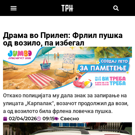
Драма во Прилеп: Фрлил пушка
од возило, па избегал
Откако полицијата му дала знак за запирање на
улицата „Карпалак“, возачот продолжил да вози,
а од возилото била фрлена ловечка пушка.
02/04/2026
09:15
Свесно