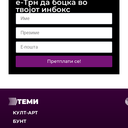
е-Трн да боцка во
твојот инбокс
Претплати се!
ТЕМИ
КУЛТ-АРТ
БУНТ