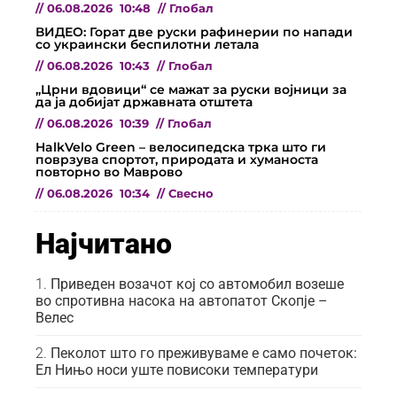
//
06.08.2026
10:48
//
Глобал
ВИДЕО: Горат две руски рафинерии по напади
со украински беспилотни летала
//
06.08.2026
10:43
//
Глобал
„Црни вдовици“ се мажат за руски војници за
да ја добијат државната отштета
//
06.08.2026
10:39
//
Глобал
HalkVelo Green – велосипедска трка што ги
поврзува спортот, природата и хуманоста
повторно во Маврово
//
06.08.2026
10:34
//
Свесно
Најчитано
Приведен возачот кој со автомобил возеше
во спротивна насока на автопатот Скопје –
Велес
Пеколот што го преживуваме е само почеток:
Ел Нињо носи уште повисоки температури