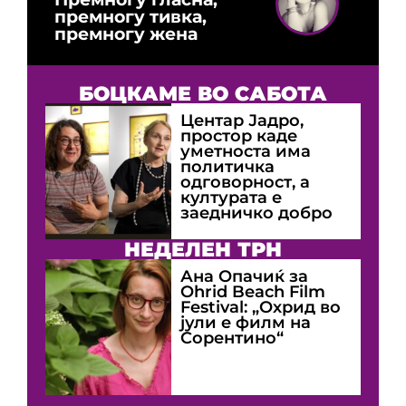
премногу тивка,
премногу жена
БОЦКАМЕ ВО САБОТА
Центар Јадро,
простор каде
уметноста има
политичка
одговорност, а
културата е
заедничко добро
НЕДЕЛЕН ТРН
Ана Опачиќ за
Оhrid Beach Film
Festival: „Охрид во
јули е филм на
Сорентино“