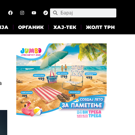
ИЈА
ОРГАНИК
ХАЈ-ТЕК
ЖОЛТ ТРН
а