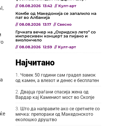
//
08.08.2026
13:42
//
Култ-арт
I,
Комбе од Македонија се запалило на
пат во Албанија
//
08.08.2026
13:17
//
Свесно
Грчката вечер на „Охридско лето“ со
и
импресивен концерт за пијано и
виолончело
го
//
08.08.2026
12:59
//
Култ-арт
Најчитано
Човек 50 години сам градел замок
та
од камен, а влезот и денес е бесплатен
Двајца граѓани спасија жена од
Вардар кај Камениот мост во Скопје
Што да направите ако се сретнете со
 ќе
мечка: препораки од Македонското
еколошко друштво