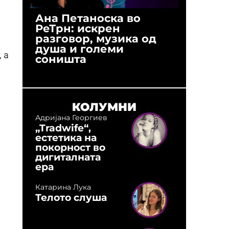
Ана Петаноска во
Ристо 
РеТрн: искрен
(Арханг
разговор, музика од
години
душа и големи
студио:
 а
соништа
музика,
оловни
КОЛУМНИ
Адријана Георгиев
„Tradwife“,
естетика на
покорност во
дигиталната
ера
Катарина Лука
Телото слуша