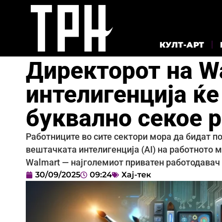
КУЛТ-АРТ
Директорот на W
интелигенција ќе
буквално секое 
Работниците во сите сектори мора да бидат по
вештачката интелигенција (AI) на работното 
Walmart — најголемиот приватен работодавач
30/09/2025
09:24
Хај-тек