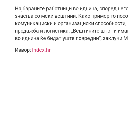
Најбараните работници во иднина, според него
знаења со меки вештини. Како пример го посо
комуникациски и организациски способности, н
продажба и логистика. „Вештините што ги има
во иднина ќе бидат уште повредни“, заклучи 
Извор:
Index.hr