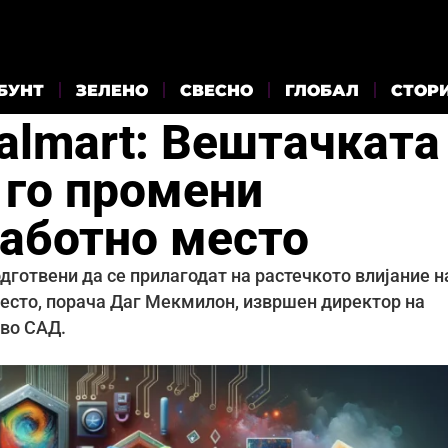
БУНТ
ЗЕЛЕНО
СВЕСНО
ГЛОБАЛ
СТОР
almart: Вештачката
 го промени
работно место
дготвени да се прилагодат на растечкото влијание н
место, порача Даг Мекмилон, извршен директор на
 во САД.