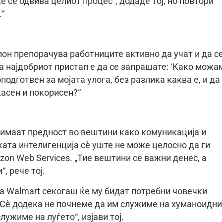
ќе се одвива целиот процес“, додаде тој, но повтори
.“
он препорачува работниците активно да учат и да с
а најдобриот пристап е да се запрашате: ‘Како можа
оподготвен за мојата улога, без разлика каква е, и да
асен и покорисен?“
е имаат предност во вештини како комуникација и
та интелигенција сè уште не може целосно да ги
on Web Services. „Тие вештини се важни денес, а
, рече тој.
на Walmart секогаш ќе му бидат потребни човечки
 „Сè додека не почнеме да им служиме на хуманоидни
ужиме на луѓето“, изјави тој.