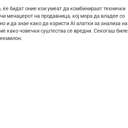
, ќе бидат оние кои умеат да комбинираат технички
чи менаџерот на продавница, кој мора да владее со
о и да знае како да користи AI алатки за анализа на
ме како човечки суштества се вредни. Секогаш биле,
Мекмилон.