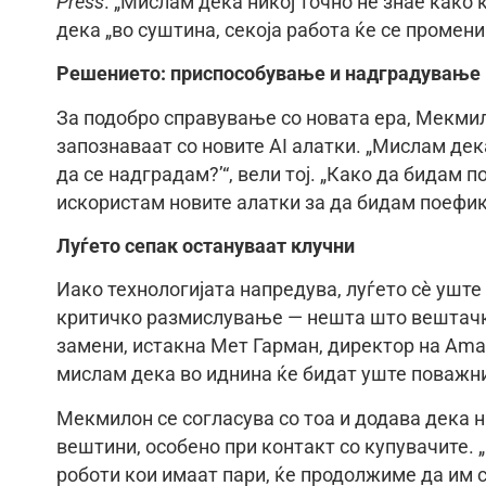
Press
. „Мислам дека никој точно не знае како 
дека „во суштина, секоја работа ќе се промени
Решението: приспособување и надградување
За подобро справување со новата ера, Мекмил
запознаваат со новите AI алатки. „Мислам дек
да се надградам?’“, вели тој. „Како да бидам п
искористам новите алатки за да бидам поефик
Луѓето сепак остануваат клучни
Иако технологијата напредува, луѓето сè ушт
критичко размислување — нешта што вештачка
замени, истакна Мет Гарман, директор на Amaz
мислам дека во иднина ќе бидат уште поважни“
Мекмилон се согласува со тоа и додава дека 
вештини, особено при контакт со купувачите.
роботи кои имаат пари, ќе продолжиме да им сл