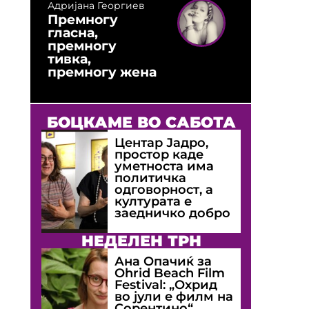
Адријана Георгиев
Премногу
гласна,
премногу
тивка,
премногу жена
БОЦКАМЕ ВО САБОТА
Центар Јадро,
простор каде
уметноста има
политичка
одговорност, а
културата е
заедничко добро
НЕДЕЛЕН ТРН
Ана Опачиќ за
Оhrid Beach Film
Festival: „Охрид
во јули е филм на
Сорентино“