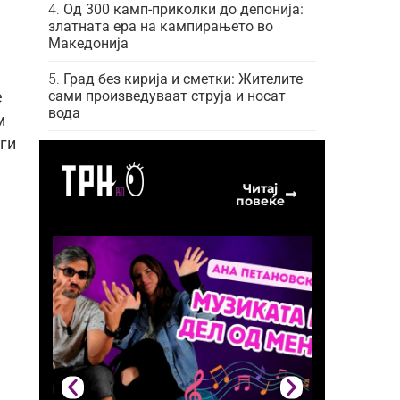
Од 300 камп-приколки до депонија:
златната ера на кампирањето во
Македонија
Град без кирија и сметки: Жителите
сами произведуваат струја и носат
е
вода
м
 ги
Читај
повеќе