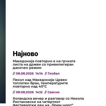
Најново
Македонија повторно е на грчката
листа на држви со привилигиран
даночен режим
//
08.08.2026
14:14
//
Глобал
Пекол над Македонија: Црвен
топлотен бран, температурите
повторно над 40°C
//
08.08.2026
14:12
//
Свесно
Холандска вечер и разговор со Никола
Ристановски на четвртиот
фестивалски ден на „Дрим шорт“