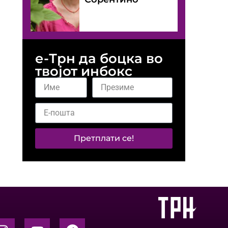
е-Трн да боцка во
твојот инбокс
Претплати се!