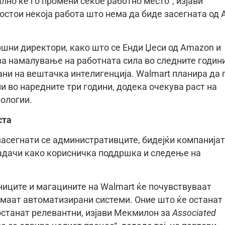
лно ќе го промени секое работно место“, изјави
остои некоја работа што нема да биде засегната од A
вршни директори, како што се Енди Џеси од Amazon и
 за намалување на работната сила во следните годин
ни на вештачка интелигенција. Walmart планира да 
и во наредните три години, додека очекува раст на
нологии.
ста
асегнати се административците, бидејќи компанија
 задачи како корисничка поддршка и следење на
ниците и магацините на Walmart ќе почувствуваат
емаат автоматизирани системи. Оние што ќе останат
 останат релевантни, изјави Мекмилон за
Associated