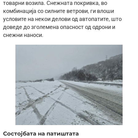
товарни возила. Снежната покривка, во
комбинација со силните ветрови, ги влоши
условите на некои делови од автопатите, што
доведе до зголемена опасност од одрони и
снежни наноси.
Состојбата на патиштата