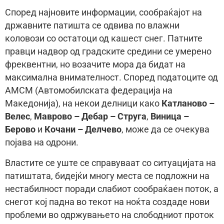
Според најновите информации, сообраќајот на
државните патишта се одвива по влажни
коловози со остатоци од кашест снег. Патните
правци надвор од градските средини се умерено
фреквентни, но возачите мора да бидат на
максимална внимателност. Според податоците од
АМСМ (Автомобилската федерација на
Македонија), на некои делници како
Катланово –
Велес
,
Маврово – Дебар – Струга
,
Виница –
Берово
и
Кочани – Делчево
, може да се очекува
појава на одрони.
Властите се уште се справуваат со ситуацијата на
патиштата, бидејќи многу места се подложни на
нестабилност поради слабиот сообраќаен поток, а
снегот кој падна во текот на ноќта создаде нови
проблеми во одржувањето на слободниот проток