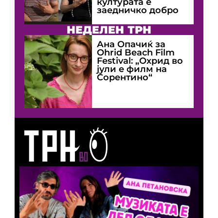
културата е
заедничко добро
НЕДЕЛЕН ТРН
Ана Опачиќ за
Оhrid Beach Film
Festival: „Охрид во
јули е филм на
Сорентино“