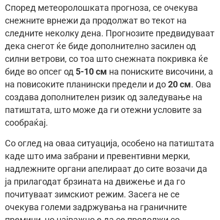
Според метеоролошката прогноза, се очекува
снежните врнежи да продолжат во текот на
следните неколку дена. Прогнозите предвидуваат
дека снегот ќе биде дополнително засилен од
силни ветрови, со тоа што снежната покривка ќе
биде во опсег од
5-10 см
на пониските височини, а
на повисоките планински предели и до
20 см
. Ова
создава дополнителен ризик од заледување на
патиштата, што може да ги отежни условите за
сообраќај.
Со оглед на оваа ситуација, особено на патиштата
каде што има забрани и превентивни мерки,
надлежните органи апелираат до сите возачи да
ја прилагодат брзината на движење и да го
почитуваат зимскиот режим. Засега не се
очекува големи задржувања на граничните