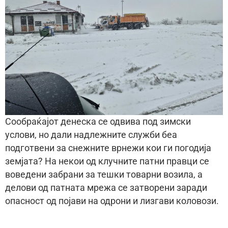
Сообраќајот денеска се одвива под зимски
услови, но дали надлежните служби беа
подготвени за снежните врнежи кои ги погодија
земјата? На некои од клучните патни правци се
воведени забрани за тешки товарни возила, а
делови од патната мрежа се затворени заради
опасност од појави на одрони и лизгави коловози.