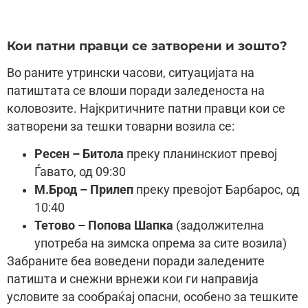
Кои патни правци се затворени и зошто?
Во раните утрински часови, ситуацијата на
патиштата се влоши поради заледеноста на
коловозите. Најкритичните патни правци кои се
затворени за тешки товарни возила се:
Ресен – Битола
преку планинскиот превој
Ѓавато, од 09:30
М.Брод – Прилеп
преку превојот Барбарос, од
10:40
Тетово – Попова Шапка
(задолжителна
употреба на зимска опрема за сите возила)
Забраните беа воведени поради заледените
патишта и снежни врнежи кои ги направија
условите за сообраќај опасни, особено за тешките