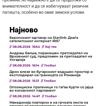
премини, но најважно е да се продолжи со
внимателност и да се избегнуваат ризични
патишта, особено во овие зимски услови.
Најново
Европскиот одговор на Starlink: Доаѓа
сателитскиот интернет IRIS²
//
08.08.2026
16:54
//
Хај-тек
Андраш Балша, поранешен претседател на
Врховниот суд, предложен за претседател на
Унгарија
//
08.08.2026
16:14
//
Глобал
Дрон влезе во бугарскиот водушен простор и
експлодирал на границата со Романија
//
08.08.2026
15:31
//
Глобал
Опозициски пратеници го гаѓаа Курти со јајца
во косовскиот парламент
//
08.08.2026
14:47
//
Глобал
Македонија повторно е на грчката листа на
држави со привилигиран даночен режим