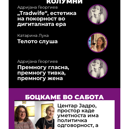
КОЛУМНИ
Адријана Георгиев
„Tradwife“, естетика
на покорност во
дигиталната ера
Катарина Лука
Телото слуша
Адријана Георгиев
Премногу гласна,
премногу тивка,
премногу жена
БОЦКАМЕ ВО САБОТА
Центар Јадро,
простор каде
уметноста има
политичка
одговорност, а