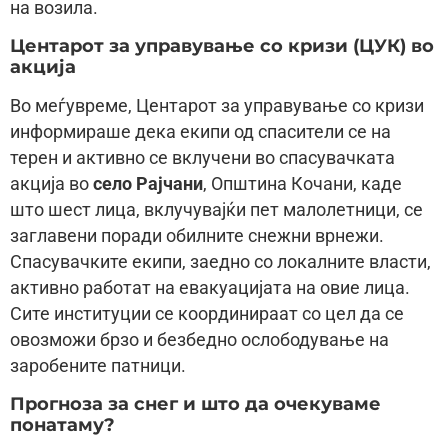
на возила.
Центарот за управување со кризи (ЦУК) во
акција
Во меѓувреме, Центарот за управување со кризи
информираше дека екипи од спасители се на
терен и активно се вклучени во спасувачката
акција во
село Рајчани
, Општина Кочани, каде
што шест лица, вклучувајќи пет малолетници, се
заглавени поради обилните снежни врнежи.
Спасувачките екипи, заедно со локалните власти,
активно работат на евакуацијата на овие лица.
Сите институции се координираат со цел да се
овозможи брзо и безбедно ослободување на
заробените патници.
Прогноза за снег и што да очекуваме
понатаму?