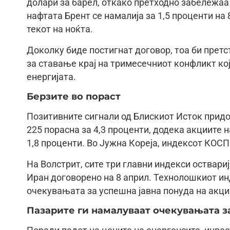
долари за барел, откако претходно забележаа 
нафтата Брент се намалија за 1,5 проценти на 
текот на ноќта.
Доколку биде постигнат договор, тоа би прет
за ставање крај на тримесечниот конфликт кој
енергијата.
Берзите во пораст
Позитивните сигнали од Блискиот Исток придо
225 порасна за 4,3 проценти, додека акциите
1,8 проценти. Во Јужна Кореја, индексот КОСП
На Волстрит, сите три главни индекси оствари
Иран договорено на 8 април. Технолошкиот инд
очекувањата за успешна јавна понуда на акции
Пазарите ги намалуваат очекувањата з