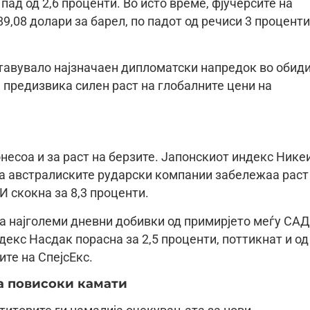
пад од 2,6 проценти. Во исто време, фјучерсите на
89,08 долари за барел, по падот од речиси 3 проценти
ставувало најзначаен дипломатски напредок во обид
 предизвика силен раст на глобалните цени на
несоа и за раст на берзите. Јапонскиот индекс Нике
 на австралиските рударски компании забележаа раст
И скокна за 8,3 проценти.
ја најголеми дневни добивки од примирјето меѓу САД
екс Насдак порасна за 2,5 проценти, поттикнат и од
те на СпејсЕкс.
а повисоки камати