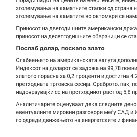
Поради падот на цените на енергенсите, инве
зголемувања на каматните стапки од страна н
зголемување на каматите во октомври се нама
Приносот на двегодишните американски држав
приносот на десетгодишните обврзници се ста
Послаб долар, поскапо злато
Слабеењето на американската валута дополни
Индексот на доларот се задржа на 99,78 поени
златото порасна за 0,2 проценти и достигна 4.
претходната трговска сесија. Среброто, пак, по
надоврзувајќи се на претходниот раст од 5,8 п
Аналитичарите оценуваат дека следните дено
евентуалните мировни разговори меѓу САД и И
го одреди движењето на енергетските и финан