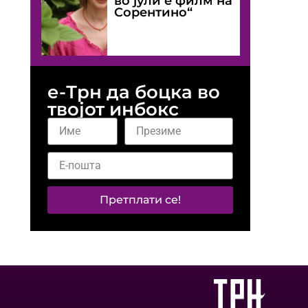
во јули е филм на
Сорентино“
е-Трн да боцка во
твојот инбокс
Претплати се!