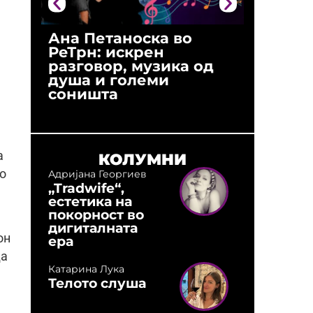
Ана Петаноска во
Ристо 
РеТрн: искрен
(Арханг
разговор, музика од
години
душа и големи
студио:
соништа
музика,
оловни
а
КОЛУМНИ
во
Адријана Георгиев
„Tradwife“,
естетика на
покорност во
дигиталната
он
ера
да
Катарина Лука
Телото слуша