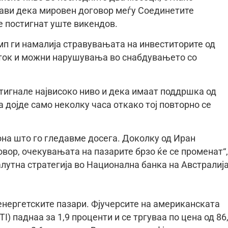
ави дека мировен договор меѓу Соединетите
 постигнат уште викендов.
амп ги намалија стравувањата на инвеститорите од
ток и можни нарушувања во снабдувањето со
стигнале највисоко ниво и дека имаат поддршка од
 дојде само неколку часа откако тој повторно се
она што го гледавме досега. Доколку од Иран
вор, очекувањата на пазарите брзо ќе се променат“,
алутна стратегија во Национална банка на Австралија
енергетските пазари. Фјучерсите на американската
) паднаа за 1,9 проценти и се тргуваа по цена од 86