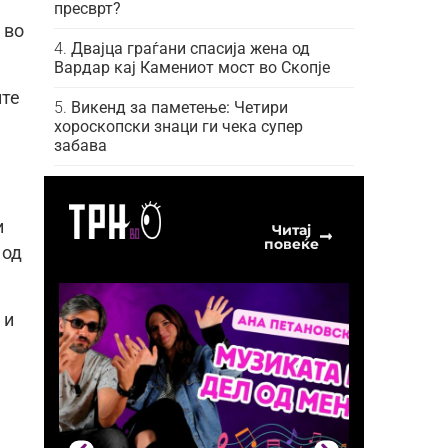
пресврт?
 во
Двајца граѓани спасија жена од
Вардар кај Камениот мост во Скопје
ите
Викенд за паметење: Четири
хороскопски знаци ги чека супер
забава
и
Читај
повеќе
 од
 и