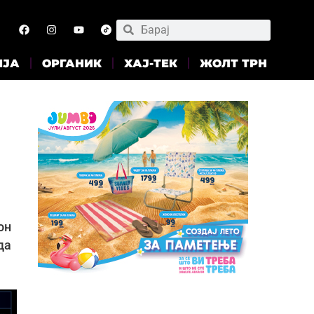
ИЈА
ОРГАНИК
ХАЈ-ТЕК
ЖОЛТ ТРН
он
да