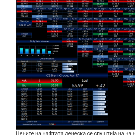
Цените на нафтата денеска се спуштија на нај