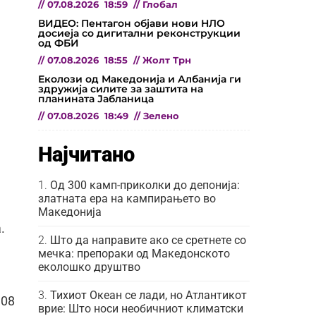
//
07.08.2026
18:59
//
Глобал
ВИДЕО: Пентагон објави нови НЛО
досиеја со дигитални реконструкции
од ФБИ
//
07.08.2026
18:55
//
Жолт Трн
Еколози од Македонија и Албанија ги
здружија силите за заштита на
планината Јабланица
//
07.08.2026
18:49
//
Зелено
Најчитано
Од 300 камп-приколки до депонија:
златната ера на кампирањето во
Македонија
.
Што да направите ако се сретнете со
мечка: препораки од Македонското
еколошко друштво
Тихиот Океан се лади, но Атлантикот
,08
врие: Што носи необичниот климатски