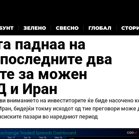
БУНТ
ЗЕЛЕНО
СВЕСНО
ГЛОБАЛ
СТОР
та паднаа на
 последните два
ите за можен
Д и Иран
ви вниманието на инвеститорите ќе биде насочено к
ран, бидејќи токму исходот од тие преговори може 
нсиските пазари во наредниот период