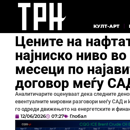
КУЛТ-АРТ
Цените на нафта
најниско ниво во
месеци по најав
договор меѓу СА
Аналитичарите оценуваат дека следните дено
евентуалните мировни разговори меѓу САД и И
го одреди движењето на енергетските и фина
12/06/2026
07:27
Глобал