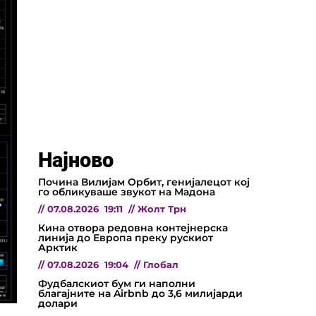
Најново
Почина Вилијам Орбит, генијалецот кој
го обликуваше звукот на Мадона
//
07.08.2026
19:11
//
Жолт Трн
Кина отвора редовна контејнерска
линија до Европа преку рускиот
Арктик
//
07.08.2026
19:04
//
Глобал
Фудбалскиот бум ги наполни
благајните на Airbnb до 3,6 милијарди
долари