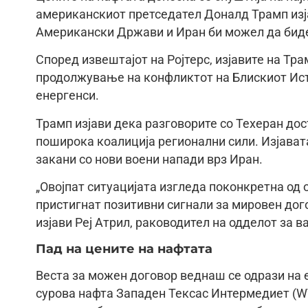
американскиот претседател Доналд Трамп изј
Американски Држави и Иран би можел да биде
Според извештајот на Ројтерс, изјавите на Тр
продолжување на конфликтот на Блискиот Ис
енергенси.
Трамп изјави дека разговорите со Техеран до
поширока коалиција регионални сили. Изјавата
закани со нови воени напади врз Иран.
„Овојпат ситуацијата изгледа поконкретна од 
пристигнат позитивни сигнали за мировен дого
изјави Реј Атрил, раководител на одделот за в
Пад на цените на нафтата
Веста за можен договор веднаш се одрази на 
сурова нафта Западен Тексас Интермедиет (WTI