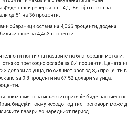
ститорите ги намалија очекувањата за нови
а Федерални резерви на САД. Веројатноста за
ли од 51 на 36 проценти.
ни обврзници остана на 4,066 проценти, додека
билизираше на 4,463 проценти.
телно ги поттикна пазарите на благородни метали.
, откако претходно ослабе за 0,4 проценти. Цената н
222 долари за унца, по силниот раст од 3,5 проценти 
скапе за 0,3 проценти на 67,52 долари за унца,
роценти.
ви вниманието на инвеститорите ќе биде насочено к
ран, бидејќи токму исходот од тие преговори може 
сиските пазари во наредниот период.