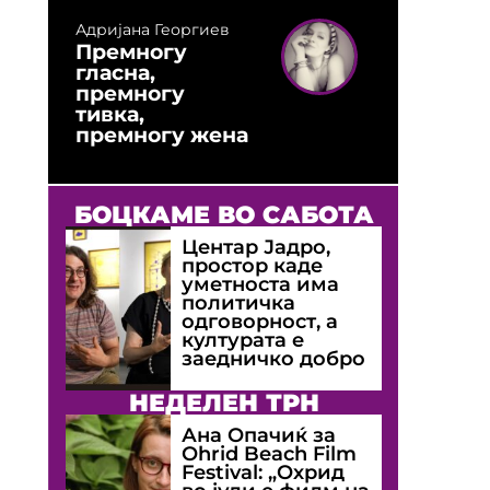
Адријана Георгиев
Премногу
гласна,
премногу
тивка,
премногу жена
БОЦКАМЕ ВО САБОТА
Центар Јадро,
простор каде
уметноста има
политичка
одговорност, а
културата е
заедничко добро
НЕДЕЛЕН ТРН
Ана Опачиќ за
Оhrid Beach Film
Festival: „Охрид