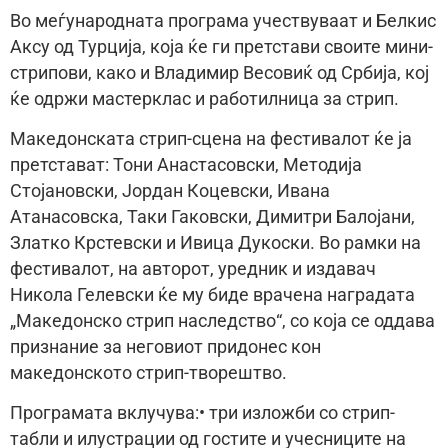
Во меѓународната програма учествуваат и Белкис
Аксу од Турција, која ќе ги претстави своите мини-
стрипови, како и Владимир Весовиќ од Србија, кој
ќе одржи мастерклас и работилница за стрип.
Македонската стрип-сцена на фестивалот ќе ја
претстават: Тони Анастасовски, Методија
Стојановски, Јордан Коцевски, Ивана
Атанасовска, Таки Гаковски, Димитри Балојани,
Златко Крстевски и Ивица Дукоски. Во рамки на
фестивалот, на авторот, уредник и издавач
Никола Гелевски ќе му биде врачена наградата
„Македонско стрип наследство“, со која се оддава
признание за неговиот придонес кон
македонското стрип-творештво.
Програмата вклучува:• три изложби со стрип-
табли и илустрации од гостите и учесниците на