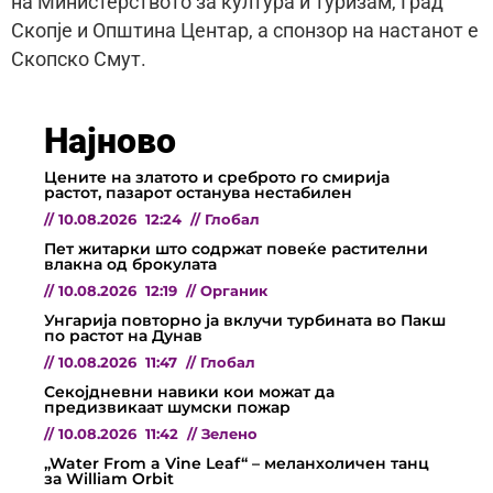
на Министерството за култура и туризам, Град
Скопје и Општина Центар, а спонзор на настанот е
Скопско Смут.
Најново
Цените на златото и среброто го смирија
растот, пазарот останува нестабилен
//
10.08.2026
12:24
//
Глобал
Пет житарки што содржат повеќе растителни
влакна од брокулата
//
10.08.2026
12:19
//
Органик
Унгарија повторно ја вклучи турбината во Пакш
по растот на Дунав
//
10.08.2026
11:47
//
Глобал
Секојдневни навики кои можат да
предизвикаат шумски пожар
//
10.08.2026
11:42
//
Зелено
„Water From a Vine Leaf“ – меланхоличен танц
за William Orbit