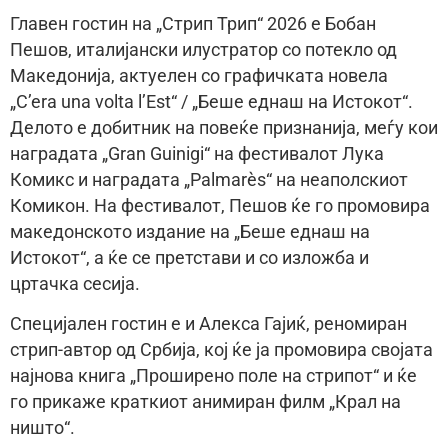
Главен гостин на „Стрип Трип“ 2026 е Бобан
Пешов, италијански илустратор со потекло од
Македонија, актуелен со графичката новела
„C’era una volta l’Est“ / „Беше еднаш на Истокот“.
Делото е добитник на повеќе признанија, меѓу кои
наградата „Gran Guinigi“ на фестивалот Лука
Комикс и наградата „Palmarès“ на неаполскиот
Комикон. На фестивалот, Пешов ќе го промовира
македонското издание на „Беше еднаш на
Истокот“, а ќе се претстави и со изложба и
цртачка сесија.
Специјален гостин е и Алекса Гајиќ, реномиран
стрип-автор од Србија, кој ќе ја промовира својата
најнова книга „Проширено поле на стрипот“ и ќе
го прикаже краткиот анимиран филм „Крал на
ништо“.