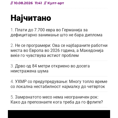
//
10.08.2026
11:41
//
Култ-арт
Најчитано
Плати до 7.700 евра во Германија за
дефицитарно занимање што не бара диплома
Не се програмери: Ова се најбараните работни
места во Европа во 2026 година, а Македонија
веќе го чувствува истиот проблем
Дрво од 84 метри откриено во досега
неистражена шума
УХМР со предупредување: Многу топло време
со локална нестабилност најмалку до четврток
Замрзнатото месо нема неограничен рок:
Како да препознаете кога треба да го фрлите?