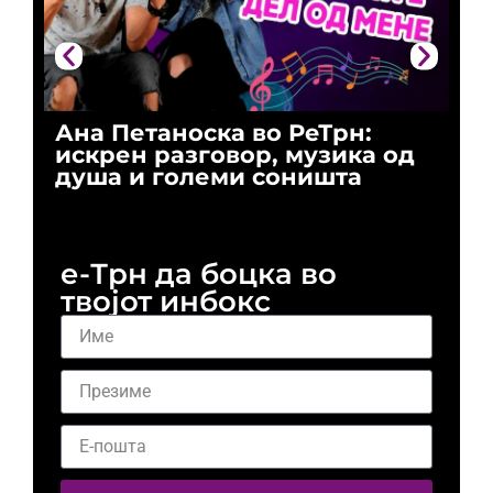
Ана Петаноска во РеТрн:
Ри
искрен разговор, музика од
го
душа и големи соништа
За
и 
е-Трн да боцка во
твојот инбокс