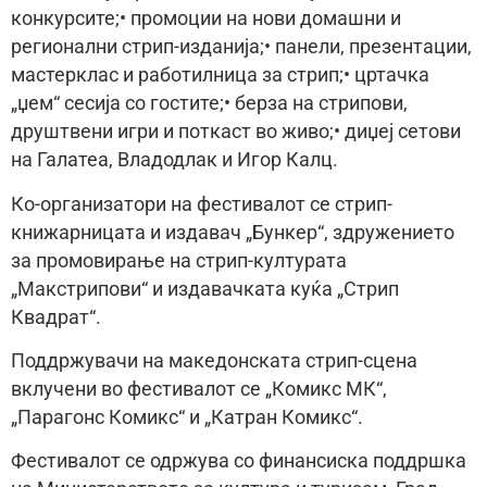
конкурсите;• промоции на нови домашни и
регионални стрип-изданија;• панели, презентации,
мастерклас и работилница за стрип;• цртачка
„џем“ сесија со гостите;• берза на стрипови,
друштвени игри и поткаст во живо;• диџеј сетови
на Галатеа, Владодлак и Игор Калц.
Ко-организатори на фестивалот се стрип-
книжарницата и издавач „Бункер“, здружението
за промовирање на стрип-културата
„Макстрипови“ и издавачката куќа „Стрип
Квадрат“.
Поддржувачи на македонската стрип-сцена
вклучени во фестивалот се „Комикс МК“,
„Парагонс Комикс“ и „Катран Комикс“.
Фестивалот се одржува со финансиска поддршка