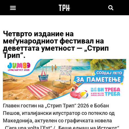
Четврто издание на
меѓународниот фестивал на
деветтата уметност — „Стрип
Трип“.
Главен гостин на „Стрип Трип“ 2026 е Бобан
Пешов, италијански илустратор со потекло од
Македонија, актуелен со графичката новела
„C’era una volta l’Est“ / „Беше еднаш на Истокот“.