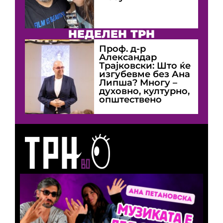
НЕДЕЛЕН ТРН
Проф. д-р
Александар
Трајковски: Што ќе
изгубевме без Ана
Липша? Многу –
духовно, културно,
општествено