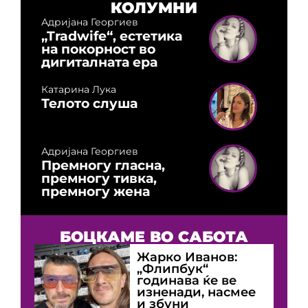
КОЛУМНИ
Адријана Георгиев
„Tradwife“, естетика
на покорност во
дигиталната ера
Катарина Лука
Телото слуша
Адријана Георгиев
Премногу гласна,
премногу тивка,
премногу жена
БОЦКАМЕ ВО САБОТА
Жарко Иванов:
„Флипбук“
годинава ќе ве
изненади, насмее
и збуни