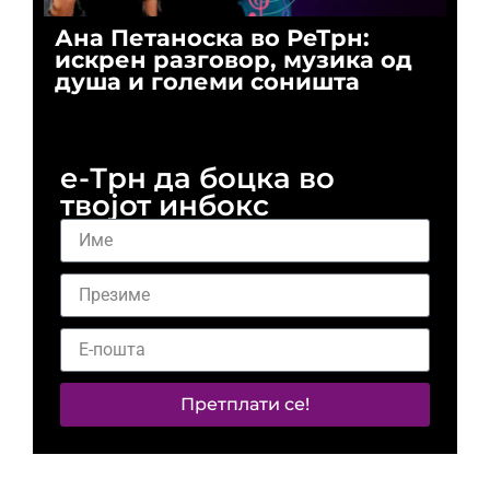
Ана Петаноска во РеТрн:
Ри
искрен разговор, музика од
го
душа и големи соништа
За
и 
е-Трн да боцка во
твојот инбокс
Претплати се!