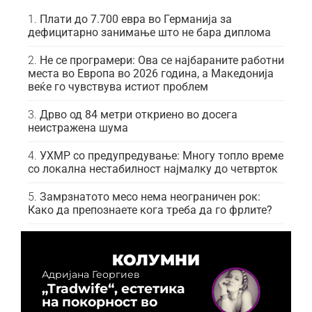
Плати до 7.700 евра во Германија за
дефицитарно занимање што не бара диплома
Не се програмери: Ова се најбараните работни
места во Европа во 2026 година, а Македонија
веќе го чувствува истиот проблем
Дрво од 84 метри откриено во досега
неистражена шума
УХМР со предупредување: Многу топло време
со локална нестабилност најмалку до четврток
Замрзнатото месо нема неограничен рок:
Како да препознаете кога треба да го фрлите?
КОЛУМНИ
Адријана Георгиев
„Tradwife“, естетика
на покорност во