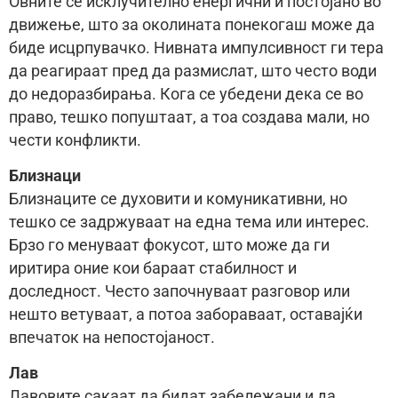
Овните се исклучително енергични и постојано во
движење, што за околината понекогаш може да
биде исцрпувачко. Нивната импулсивност ги тера
да реагираат пред да размислат, што често води
до недоразбирања. Кога се убедени дека се во
право, тешко попуштаат, а тоа создава мали, но
чести конфликти.
Близнаци
Близнаците се духовити и комуникативни, но
тешко се задржуваат на една тема или интерес.
Брзо го менуваат фокусот, што може да ги
иритира оние кои бараат стабилност и
доследност. Често започнуваат разговор или
нешто ветуваат, а потоа забораваат, оставајќи
впечаток на непостојаност.
Лав
Лавовите сакаат да бидат забележани и да