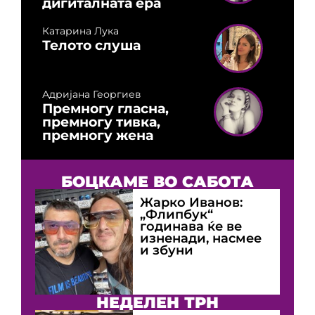
дигиталната ера
Катарина Лука
Телото слуша
Адријана Георгиев
Премногу гласна,
премногу тивка,
премногу жена
БОЦКАМЕ ВО САБОТА
Жарко Иванов:
„Флипбук“
годинава ќе ве
изненади, насмее
и збуни
НЕДЕЛЕН ТРН