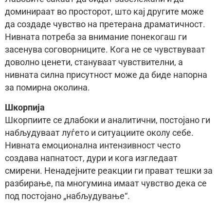
доминираат во просторот, што кај другите може
да создаде чувство на претерана драматичност.
Нивната потреба за внимание понекогаш ги
засенува соговорниците. Кога не се чувствуваат
доволно ценети, стануваат чувствителни, а
нивната силна присутност може да биде напорна
за помирна околина.
Шкорпија
Шкорпиите се длабоки и аналитични, постојано ги
набљудуваат луѓето и ситуациите околу себе.
Нивната емоционална интензивност често
создава напнатост, дури и кога изгледаат
смирени. Ненадејните реакции ги прават тешки за
разбирање, па многумина имаат чувство дека се
под постојано „набљудување“.