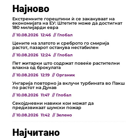
Најново
Екстремните горештини ѝ се закануваат на
економијата на ЕУ: Штетите може да достигнат
180 милијарди евра
//
10.08.2026
12:46
//
Глобал
Цените на златото и среброто го смирија
растот, пазарот останува нестабилен
//
10.08.2026
12:24
//
Глобал
Пет житарки што содржат повеќе растителни
влакна од брокулата
//
10.08.2026
12:19
//
Органик
Унгарија повторно ја вклучи турбината во Пакш
по растот на Дунав
//
10.08.2026
11:47
//
Глобал
Секојдневни навики кои можат да
предизвикаат шумски пожар
//
10.08.2026
11:42
//
Зелено
Најчитано