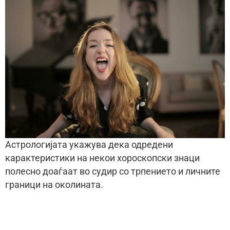
Астрологијата укажува дека одредени
карактеристики на некои хороскопски знаци
полесно доаѓаат во судир со трпението и личните
граници на околината.