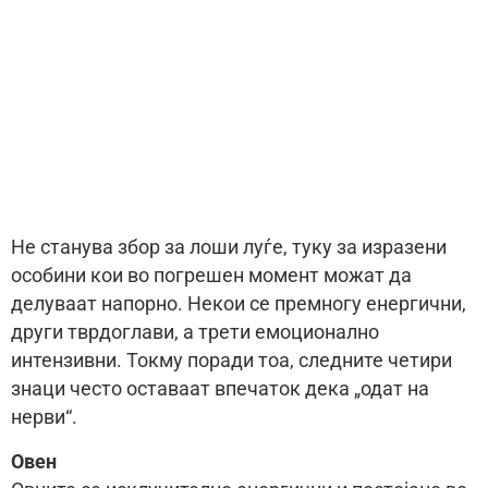
Не станува збор за лоши луѓе, туку за изразени
особини кои во погрешен момент можат да
делуваат напорно. Некои се премногу енергични,
други тврдоглави, а трети емоционално
интензивни. Токму поради тоа, следните четири
знаци често оставаат впечаток дека „одат на
нерви“.
Овен