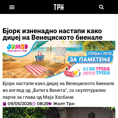
Бјорк изненадно настапи како
диџеј на Венециското биенале
Бјорк настапи како диџеј на Венециското биенале
во изглед од „Ботега Венета“, со скулптурално
парче за глава од Маја Хасбани.
09/05/2026
08:25
Жолт Трн