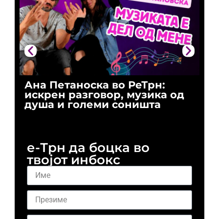
Ана Петаноска во РеТрн:
Ри
искрен разговор, музика од
го
душа и големи соништа
За
и 
е-Трн да боцка во
твојот инбокс