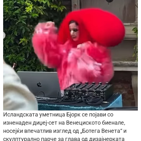
Исландската уметница Бјорк се појави со
изненаден диџеј-сет на Венециското биенале,
носејќи впечатлив изглед од „Ботега Венета“ и
скулптурално парче за глава од дизајнерката