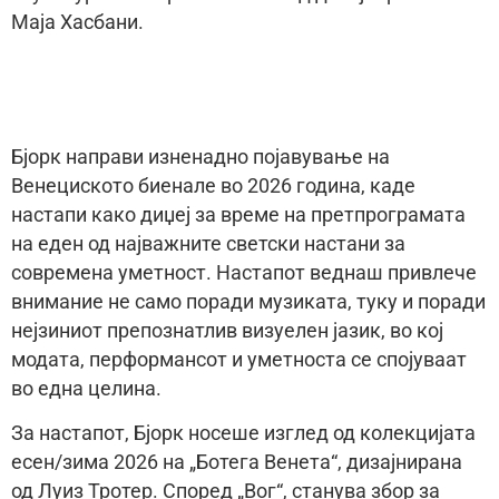
Маја Хасбани.
Бјорк направи изненадно појавување на
Венециското биенале во 2026 година, каде
настапи како диџеј за време на претпрограмата
на еден од најважните светски настани за
современа уметност. Настапот веднаш привлече
внимание не само поради музиката, туку и поради
нејзиниот препознатлив визуелен јазик, во кој
модата, перформансот и уметноста се спојуваат
во една целина.
За настапот, Бјорк носеше изглед од колекцијата
есен/зима 2026 на „Ботега Венета“, дизајнирана
од Луиз Тротер. Според „Вог“, станува збор за