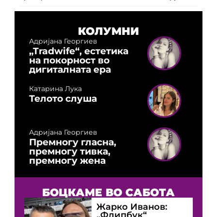
КОЛУМНИ
Адријана Георгиев
„Tradwife“, естетика
на покорност во
дигиталната ера
Катарина Лука
Телото слуша
Адријана Георгиев
Премногу гласна,
премногу тивка,
премногу жена
БОЦКАМЕ ВО САБОТА
Жарко Иванов:
„Флипбук“