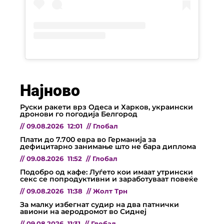
Најново
Руски ракети врз Одеса и Харков, украински
дронови го погодија Белгород
//
09.08.2026
12:01
//
Глобал
Плати до 7.700 евра во Германија за
дефицитарно занимање што не бара диплома
//
09.08.2026
11:52
//
Глобал
Подобро од кафе: Луѓето кои имаат утрински
секс се попродуктивни и заработуваат повеќе
//
09.08.2026
11:38
//
Жолт Трн
За малку избегнат судир на два патнички
авиони на аеродромот во Сиднеј
//
09.08.2026
11:31
//
Глобал