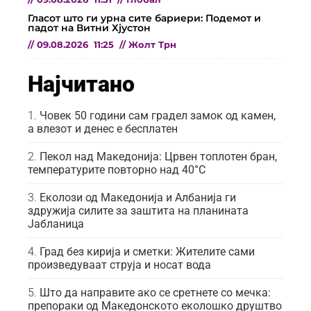
Гласот што ги урна сите бариери: Подемот и
падот на Витни Хјустон
//
09.08.2026
11:25
//
Жолт Трн
Најчитано
Човек 50 години сам градел замок од камен,
а влезот и денес е бесплатен
Пекол над Македонија: Црвен топлотен бран,
температурите повторно над 40°C
Еколози од Македонија и Албанија ги
здружија силите за заштита на планината
Јабланица
Град без кирија и сметки: Жителите сами
произведуваат струја и носат вода
Што да направите ако се сретнете со мечка:
препораки од Македонското еколошко друштво