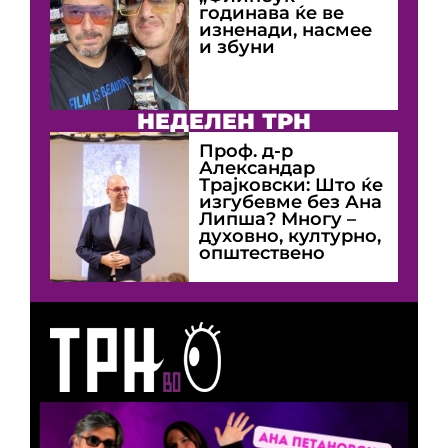
годинава ќе ве
изненади, насмее
и збуни
НЕДЕЛЕН ТРН
Проф. д-р
Александар
Трајковски: Што ќе
изгубевме без Ана
Липша? Многу –
духовно, културно,
општествено