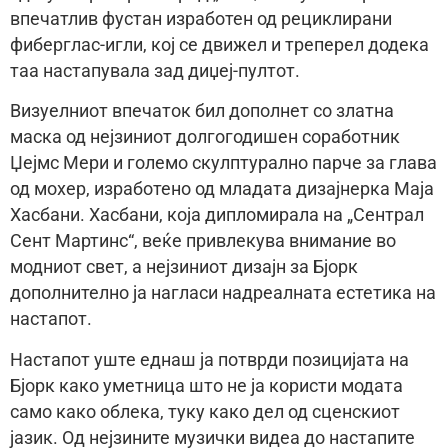
впечатлив фустан изработен од рециклирани
фиберглас-игли, кој се движел и треперел додека
таа настапувала зад диџеј-пултот.
Визуелниот впечаток бил дополнет со златна
маска од нејзиниот долгогодишен соработник
Џејмс Мери и големо скулптурално парче за глава
од мохер, изработено од младата дизајнерка Маја
Хасбани. Хасбани, која дипломирала на „Сентрал
Сент Мартинс“, веќе привлекува внимание во
модниот свет, а нејзиниот дизајн за Бјорк
дополнително ја нагласи надреалната естетика на
настапот.
Настапот уште еднаш ја потврди позицијата на
Бјорк како уметница што не ја користи модата
само како облека, туку како дел од сценскиот
јазик. Од нејзините музички видеа до настапите