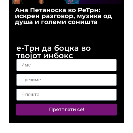
Ана Петаноска во РеТрн:
Ри
искрен разговор, музика од
го
душа и големи соништа
За
и 
е-Трн да боцка во
твојот инбокс
Претплати се!