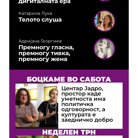
дигиталната ера
Катарина Лука
Телото слуша
Адријана Георгиев
Премногу гласна,
премногу тивка,
премногу жена
БОЦКАМЕ ВО САБОТА
Центар Јадро,
простор каде
уметноста има
политичка
одговорност, а
културата е
заедничко добро
НЕДЕЛЕН ТРН