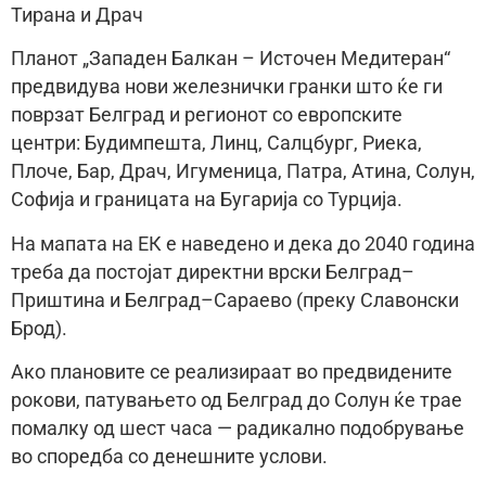
Тирана и Драч
Планот „Западен Балкан – Источен Медитеран“
предвидува нови железнички гранки што ќе ги
поврзат Белград и регионот со европските
центри: Будимпешта, Линц, Салцбург, Риека,
Плоче, Бар, Драч, Игуменица, Патра, Атина, Солун,
Софија и границата на Бугарија со Турција.
На мапата на ЕК е наведено и дека до 2040 година
треба да постојат директни врски Белград–
Приштина и Белград–Сараево (преку Славонски
Брод).
Ако плановите се реализираат во предвидените
рокови, патувањето од Белград до Солун ќе трае
помалку од шест часа — радикално подобрување
во споредба со денешните услови.