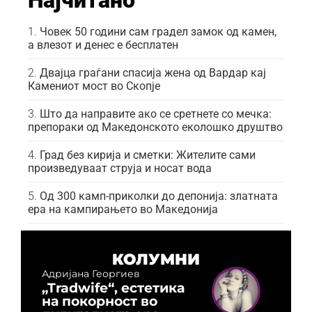
Најчитано
Човек 50 години сам градел замок од камен,
а влезот и денес е бесплатен
Двајца граѓани спасија жена од Вардар кај
Камениот мост во Скопје
Што да направите ако се сретнете со мечка:
препораки од Македонското еколошко друштво
Град без кирија и сметки: Жителите сами
произведуваат струја и носат вода
Од 300 камп-приколки до депонија: златната
ера на кампирањето во Македонија
КОЛУМНИ
Адријана Георгиев
„Tradwife“, естетика
на покорност во