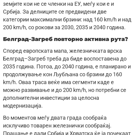
земјите кои не се членки на ЕУ, меѓу кои е и
Србија. За делниците се предвидени две
категории максимални брзини: над 160 km/h и над
200 km/h, со рокови за 2030, 2035 и 2040 година.
Белград–Загреб повторно активна рута?
Според европската мапа, железничката врска
Белград–Загреб треба да биде воспоставена до
2035 година. Потоа, до 2040 година, е планирано и
продолжување кон Љубљана со брзини до 160
km/h. Оваа траса веќе има сегменти каде е
можно развивање и до 200 km/h, но потребни се
дополнителни инвестиции за целосна
модернизација.
Во моментов меѓу двата града сообраќа
исклучиво товарен железнички сообраќај.
Прашање е дали Србија и Хрватска ќе ја почекаат