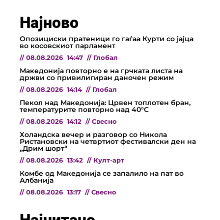
Најново
Опозициски пратеници го гаѓаа Курти со јајца
во косовскиот парламент
//
08.08.2026
14:47
//
Глобал
Македонија повторно е на грчката листа на
држви со привилигиран даночен режим
//
08.08.2026
14:14
//
Глобал
Пекол над Македонија: Црвен топлотен бран,
температурите повторно над 40°C
//
08.08.2026
14:12
//
Свесно
Холандска вечер и разговор со Никола
Ристановски на четвртиот фестивалски ден на
„Дрим шорт“
//
08.08.2026
13:42
//
Култ-арт
Комбе од Македонија се запалило на пат во
Албанија
//
08.08.2026
13:17
//
Свесно