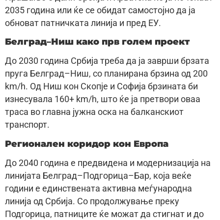
2035 година или ќе се обидат самостојно да ја
обноват патничката линија и пред ЕУ.
Белград–Ниш како прв голем проект
До 2030 година Србија треба да ја заврши брзата
пруга Белград–Ниш, со планирана брзина од 200
km/h. Од Ниш кон Скопје и Софија брзината би
изнесувала 160+ km/h, што ќе ја претвори оваа
траса во главна јужна оска на балканскиот
транспорт.
Регионален коридор кон Европа
До 2040 година е предвидена и модернизација на
линијата Белград–Подгорица–Бар, која веќе
години е единствената активна меѓународна
линија од Србија. Со продолжување преку
Подгорица, патниците ќе можат да стигнат и до