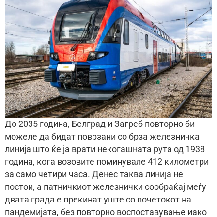
До 2035 година, Белград и Загреб повторно би
можеле да бидат поврзани со брза железничка
линија што ќе ја врати некогашната рута од 1938
година, кога возовите поминувале 412 километри
за само четири часа. Денес таква линија не
постои, а патничкиот железнички сообраќај меѓу
двата града е прекинат уште со почетокот на
пандемијата, без повторно воспоставување иако