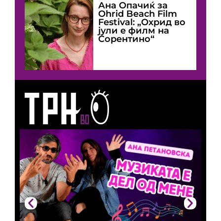
Ана Опачиќ за
Оhrid Beach Film
Festival: „Охрид во
јули е филм на
Сорентино“