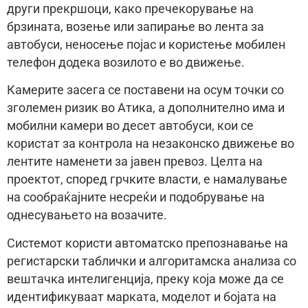
други прекршоци, како пречекорување на
брзината, возење или запирање во лента за
автобуси, неносење појас и користење мобилен
телефон додека возилото е во движење.
Камерите засега се поставени на осум точки со
зголемен ризик во Атика, а дополнително има и
мобилни камери во десет автобуси, кои се
користат за контрола на незаконско движење во
лентите наменети за јавен превоз. Целта на
проектот, според грчките власти, е намалување
на сообраќајните несреќи и подобрување на
однесувањето на возачите.
Системот користи автоматско препознавање на
регистарски таблички и алгоритамска анализа со
вештачка интелигенција, преку која може да се
идентификуваат марката, моделот и бојата на