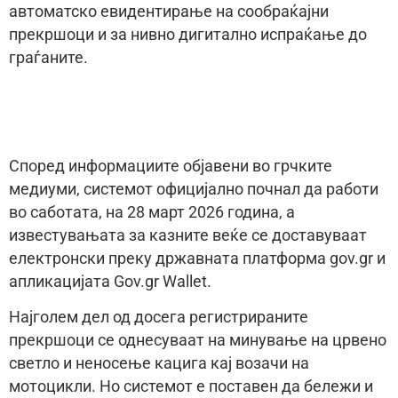
автоматско евидентирање на сообраќајни
прекршоци и за нивно дигитално испраќање до
граѓаните.
Според информациите објавени во грчките
медиуми, системот официјално почнал да работи
во саботата, на 28 март 2026 година, а
известувањата за казните веќе се доставуваат
електронски преку државната платформа gov.gr и
апликацијата Gov.gr Wallet.
Најголем дел од досега регистрираните
прекршоци се однесуваат на минување на црвено
светло и неносење кацига кај возачи на
мотоцикли. Но системот е поставен да бележи и