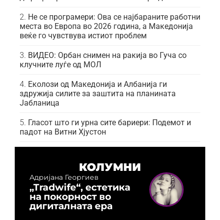
Не се програмери: Ова се најбараните работни
места во Европа во 2026 година, а Македонија
веќе го чувствува истиот проблем
ВИДЕО: Орбан снимен на ракија во Гуча со
клучните луѓе од МОЛ
Еколози од Македонија и Албанија ги
здружија силите за заштита на планината
Јабланица
Гласот што ги урна сите бариери: Подемот и
падот на Витни Хјустон
КОЛУМНИ
Адријана Георгиев
„Tradwife“, естетика
на покорност во
дигиталната ера