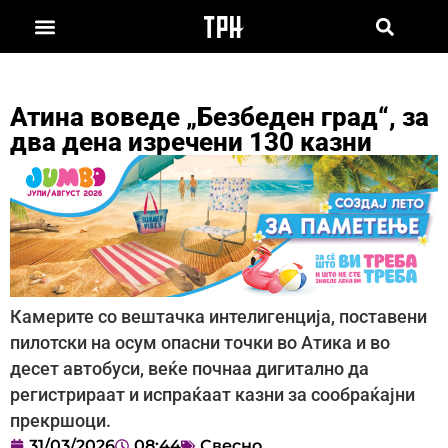
Атина воведе „Безбеден град“, за
два дена изречени 130 казни
Камерите со вештачка интелигенција, поставени
пилотски на осум опасни точки во Атика и во
десет автобуси, веќе почнаа дигитално да
регистрираат и испраќаат казни за сообраќајни
прекршоци.
31/03/2026
08:44
Свесно