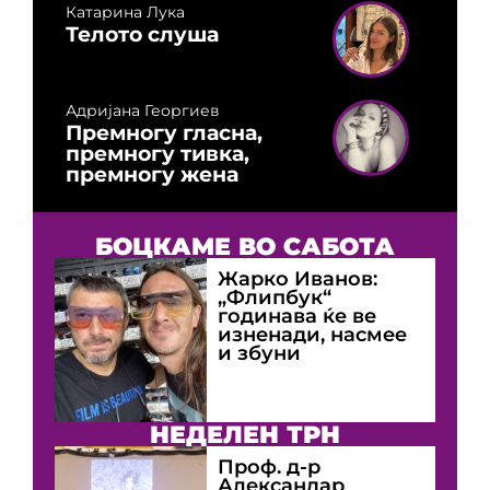
Катарина Лука
Телото слуша
Адријана Георгиев
Премногу гласна,
премногу тивка,
премногу жена
БОЦКАМЕ ВО САБОТА
Жарко Иванов:
„Флипбук“
годинава ќе ве
изненади, насмее
и збуни
НЕДЕЛЕН ТРН
Проф. д-р
Александар