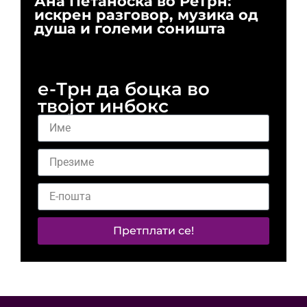
Ана Петаноска во РеТрн:
Ри
искрен разговор, музика од
го
душа и големи соништа
За
и 
е-Трн да боцка во
твојот инбокс
Претплати се!