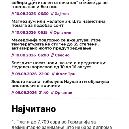
собира „дигитален отпечаток“ и може да ве
препознае и без нив
//
10.08.2026
06:30
//
Хај-тек
Магнезиум или мелатонин: Што навистина
помага за подобар сон?
//
10.08.2026
06:15
//
Органик
Македонија повторно се вжештува: Утре
температурата ќе стигне до 35 степени,
активирано жолто предупредување
//
10.08.2026
06:00
//
Свесно
Ѕвездите носат нови шанси и предизвици:
Неделен хороскоп од 10 до 16 август
//
09.08.2026
22:00
//
Жолт Трн
Зошто косата побелува: Науката ги објаснува
вистинските причини
//
09.08.2026
21:40
//
Органик
Најчитано
Плати до 7.700 евра во Германија за
дефицитарно занимање што не бара диплома