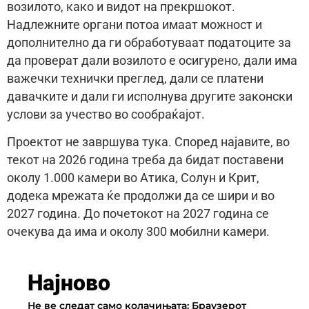
возилото, како и видот на прекршокот.
Надлежните органи потоа имаат можност и
дополнително да ги обработуваат податоците за
да проверат дали возилото е осигурено, дали има
важечки технички преглед, дали се платени
давачките и дали ги исполнува другите законски
услови за учество во сообраќајот.
Проектот не завршува тука. Според најавите, во
текот на 2026 година треба да бидат поставени
околу 1.000 камери во Атика, Солун и Крит,
додека мрежата ќе продолжи да се шири и во
2027 година. До почетокот на 2027 година се
очекува да има и околу 300 мобилни камери.
Најново
Не ве следат само колачињата: Браузерот