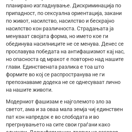
планирано изгладнување. Дискриминација по
припадност, по сексуална ориентација, закани
по живот, насилство, насилство и бескрајно
насилство кон различноста. Страдањата ја
менуваат својата форма, но името кое ги
обединува насилниците не се менува. Денес се
прославува победата на антифашизмот кај нас,
но опасноста од мракот е повторно над нашите
глави. Единствената разлика е тоа што
формите во кој се распространува не ги
препознаваме додека не се однесуваат лично
на нашите животи.
Модерниот фашизам е најголемото зло за
светот, ама и за оваа мала земја чиј единствен
пат кон напредок е во слободата и во
прегрнувањето на сите свои граѓани како