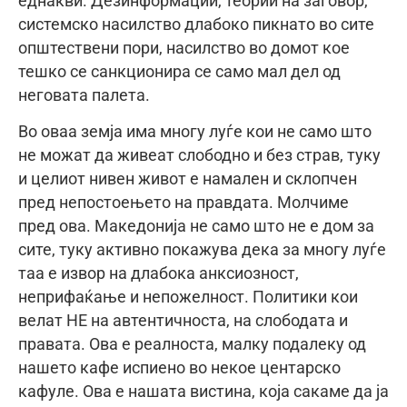
еднакви. Дезинформации, теории на заговор,
системско насилство длабоко пикнато во сите
општествени пори, насилство во домот кое
тешко се санкционира се само мал дел од
неговата палета.
Во оваа земја има многу луѓе кои не само што
не можат да живеат слободно и без страв, туку
и целиот нивен живот е намален и склопчен
пред непостоењето на правдата. Молчиме
пред ова. Македонија не само што не е дом за
сите, туку активно покажува дека за многу луѓе
таа е извор на длабока анксиозност,
неприфаќање и непожелност. Политики кои
велат НЕ на автентичноста, на слободата и
правата. Ова е реалноста, малку подалеку од
нашето кафе испиено во некое центарско
кафуле. Ова е нашата вистина, која сакаме да ја