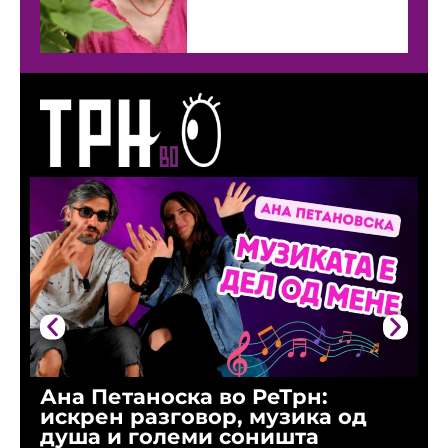
Ана Петаноска во РеТрн:
Р
искрен разговор, музика од
г
душа и големи соништа
н