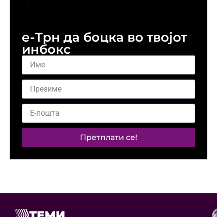
о
е-Трн да боцка во твојот
инбокс
Претплати се!
ТЕМИ