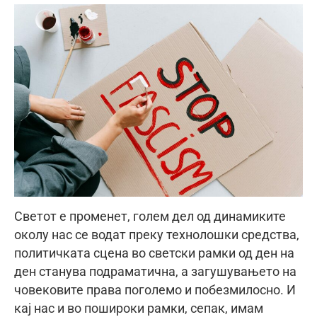
Светот е променет, голем дел од динамиките
околу нас се водат преку технолошки средства,
политичката сцена во светски рамки од ден на
ден станува подраматична, а загушувањето на
човековите права поголемо и побезмилосно. И
кај нас и во пошироки рамки, сепак, имам