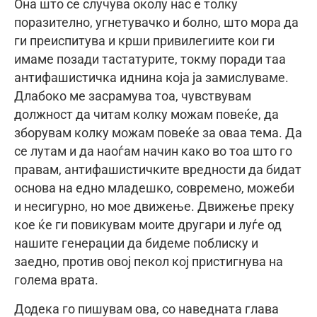
Она што се случува околу нас е толку
поразително, угнетувачко и болно, што мора да
ги преиспитува и крши привилегиите кои ги
имаме позади тастатурите, токму поради таа
антифашистичка иднина која ја замислуваме.
Длабоко ме засрамува тоа, чувствувам
должност да читам колку можам повеќе, да
зборувам колку можам повеќе за оваа тема. Да
се лутам и да наоѓам начин како во тоа што го
правам, антифашистичките вредности да бидат
основа на едно младешко, современо, можеби
и несигурно, но мое движење. Движење преку
кое ќе ги повикувам моите другари и луѓе од
нашите генерации да бидеме поблиску и
заедно, против овој пекол кој пристигнува на
голема врата.
Додека го пишувам ова, со наведната глава