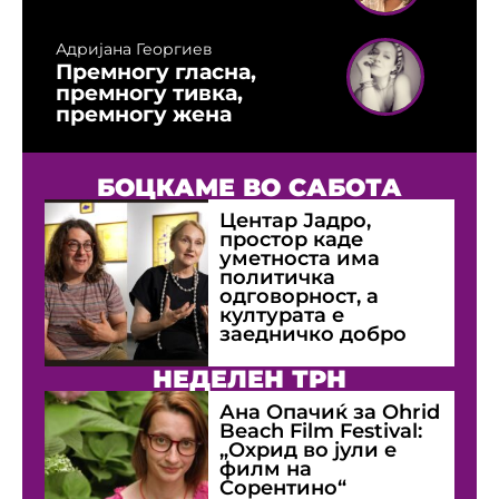
Адријана Георгиев
Премногу гласна,
премногу тивка,
премногу жена
БОЦКАМЕ ВО САБОТА
Центар Јадро,
простор каде
уметноста има
политичка
одговорност, а
културата е
заедничко добро
НЕДЕЛЕН ТРН
Ана Опачиќ за Оhrid
Beach Film Festival:
„Охрид во јули е
филм на
Сорентино“