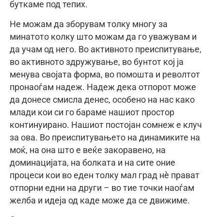
буткаме под тепих.
Не можам да зборувам толку многу за
минатото колку што можам да го уважувам и
да учам од него. Во активното преиспитување,
во активното здружување, во бунтот кој ја
менува својата форма, во помошта и револтот
пронаоѓам надеж. Надеж дека отпорот може
да донесе смисла денес, особено на нас како
млади кои си го бараме нашиот простор
континуирано. Нашиот постојан сомнеж е клуч
за ова. Во преиспитувањето на динамиките на
моќ, на она што е веќе закоравено, на
доминацијата, на болката и на сите оние
процеси кои во еден толку мал град нè прават
отпорни едни на други – во тие точки наоѓам
желба и идеја од каде може да се движиме.