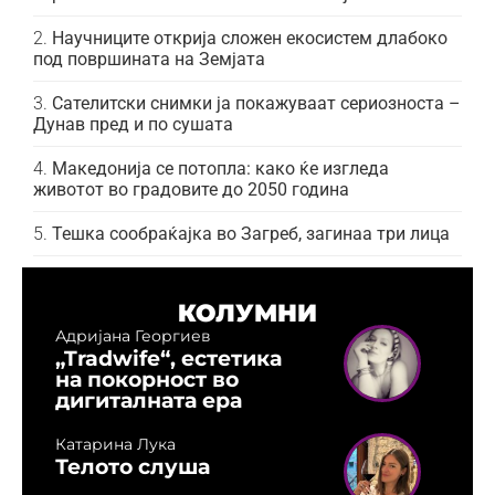
Научниците открија сложен екосистем длабоко
под површината на Земјата
Сателитски снимки ја покажуваат сериозноста –
Дунав пред и по сушата
Македонија се потопла: како ќе изгледа
животот во градовите до 2050 година
Тешка сообраќајка во Загреб, загинаа три лица
КОЛУМНИ
Адријана Георгиев
„Tradwife“, естетика
на покорност во
дигиталната ера
Катарина Лука
Телото слуша