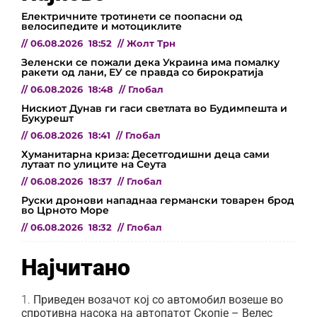
Електричните тротинети се поопасни од
велосипедите и мотоциклите
//
06.08.2026
18:52
//
Жолт Трн
Зеленски се пожали дека Украина има помалку
ракети од лани, ЕУ се правда со бирократија
//
06.08.2026
18:48
//
Глобал
Нискиот Дунав ги гаси светлата во Будимпешта и
Букурешт
//
06.08.2026
18:41
//
Глобал
Хуманитарна криза: Десетгодишни деца сами
лутаат по улиците на Сеута
//
06.08.2026
18:37
//
Глобал
Руски дронови нападнаа германски товарен брод
во Црното Море
//
06.08.2026
18:32
//
Глобал
Најчитано
Приведен возачот кој со автомобил возеше во
спротивна насока на автопатот Скопје – Велес