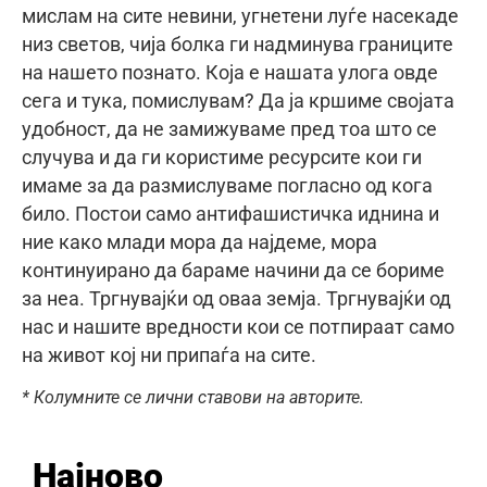
мислам на сите невини, угнетени луѓе насекаде
низ светов, чија болка ги надминува границите
на нашето познато. Која е нашата улога овде
сега и тука, помислувам? Да ја кршиме својата
удобност, да не замижуваме пред тоа што се
случува и да ги користиме ресурсите кои ги
имаме за да размислуваме погласно од кога
било. Постои само антифашистичка иднина и
ние како млади мора да најдеме, мора
континуирано да бараме начини да се бориме
за неа. Тргнувајќи од оваа земја. Тргнувајќи од
нас и нашите вредности кои се потпираат само
на живот кој ни припаѓа на сите.
* Колумните се лични ставови на авторите.
Најново