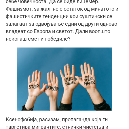
себе човечноста. Да се биде лицемер.
Фашизмот, за жал, не е остаток од минатото и
фашистичките тенденции кои суштински се
залагаат за одвојување едни од други одново
владеат со Европа и светот. Дали воопшто
некогаш сме ги победиле?
Ксенофобија, расизам, пропаганда која ги
таргетира мигрантите, етнички чистења и