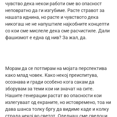
чувство дека некои работи сме во опасност
неповратно да ги изгубиме. Расте стравот за
нашата иднина, но расте и чувството дека
никогаш не не напуштиле најкобните концепти
со кои сме мислеле дека сме расчистиле. Дали
фашизмот е една од нив? За жал, да.
Морам да се потпирам на мојата перспектива
како млад човек. Kaко некој преиспитува,
осознава и гради особено кога сакам да
зборувам за теми кои ни значат на сите.
Нашите генерации растат во опасности кои
излегуваат од екраните, но истовремено, тоа ни
дава шанса толку бргу да видиме каде и колку
страда некој во светот. Одеднаш сме сведоци