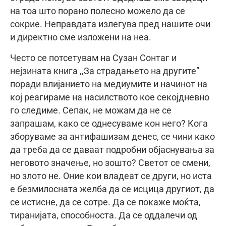
на тоа што порано полесно можело да се
сокрие. Неправдата излегува пред нашите очи
и директно сме изложени на неа.
Често се потсетувам на Сузан Сонтаг и
нејзината книга ,,За страдањето на другите”
поради влијанието на медиумите и начинот на
кој реагираме на насилството кое секојдневно
го следиме. Сепак, не можам да не се
запрашам, како се однесуваме кон него? Кога
зборуваме за антифашизам денес, се чини како
да треба да се даваат подробни објаснувања за
неговото значење, но зошто? Светот се смени,
но злото не. Оние кои владеат се други, но иста
е безмилосната желба да се исцица другиот, да
се истисне, да се сотре. Да се покаже моќта,
тиранијата, способноста. Да се оддалечи од