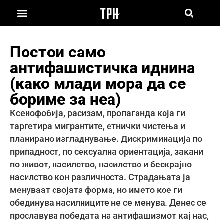
Постои само
антифашистичка иднина
(како млади мора да се
бориме за неа)
Ксенофобија, расизам, пропаганда која ги
таргетира мигрантите, етнички чистења и
планирано изгладнување. Дискриминација по
припадност, по сексуална ориентација, закани
по живот, насилство, насилство и бескрајно
насилство кон различноста. Страдањата ја
менуваат својата форма, но името кое ги
обединува насилниците не се менува. Денес се
прославува победата на антифашизмот кај нас,