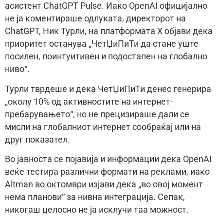
асистент ChatGPT Pulse. Иако OpenAI официјално
не ја коментираше одлуката, директорот на
ChatGPT, Ник Турли, на платформата X објави дека
приоритет останува „ЧетЏиПиТи да стане уште
посилен, поинтуитивен и подостапен на глобално
ниво“.
Турли тврдеше и дека ЧетЏиПиТи денес генерира
„околу 10% од активностите на интернет-
пребарувањето“, но не прецизираше дали се
мисли на глобалниот интернет сообраќај или на
друг показател.
Во јавноста се појавија и информации дека OpenAI
веќе тестира различни формати на реклами, иако
Altman во октомври изјави дека „во овој момент
нема планови“ за нивна интеграција. Сепак,
никогаш целосно не ја исклучи таа можност.