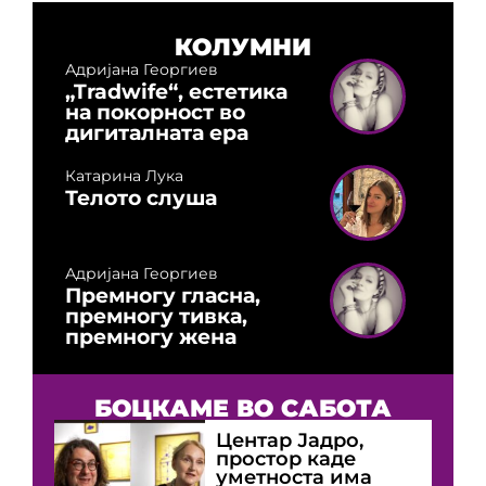
КОЛУМНИ
Адријана Георгиев
„Tradwife“, естетика
на покорност во
дигиталната ера
Катарина Лука
Телото слуша
Адријана Георгиев
Премногу гласна,
премногу тивка,
премногу жена
БОЦКАМЕ ВО САБОТА
Центар Јадро,
простор каде
уметноста има