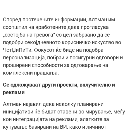
Според протечените информации, Алтман им
соопштил на вработените дека прогласува
„состојба на тревога“ со цел забрзано да се
подобри секојдневното корисничко искуство во
ЧетЏиПиТи. Фокусот ќе биде на подобра
персонализација, побрзи и посигурни одговори и
проширени способности за одговарање на
комплексни прашања.
Се одложуваат други проекти, вклучително и
реклами
Алтман најавил дека неколку планирани
иницијативи ќе бидат ставени во мирување, меѓу
кои интеграцијата на реклами, алатките за
купување базирани на ВИ, како и личниот