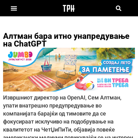
Алтман бара итно унапредување
на ChatGPT
Извршниот директор на OpenAI, Сем Алтман,
упати внатрешно предупредување во
компанијата барајќи од тимовите да се
фокусираат исклучиво на подобрување на
квалитетот на ЧетЏиПиТи, објавија повеќе
американски медиуми повикувајќи се на интерен