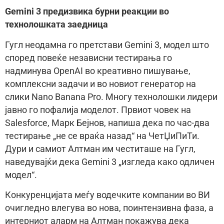
Gemini 3 предизвика бурни реакции во
технолошката заедница
Гугл неодамна го претстави Gemini 3, модел што
според повеќе независни тестирања го
надминува OpenAI во креативно пишување,
комплексни задачи и во новиот генератор на
слики Nano Banana Pro. Многу технолошки лидери
јавно го пофалија моделот. Првиот човек на
Salesforce, Марк Бејнов, напиша дека по час-два
тестирање „не се враќа назад“ на ЧетЏиПиТи.
Дури и самиот Алтман им честиташе на Гугл,
наведувајќи дека Gemini 3 „изгледа како одличен
модел“.
Конкуренцијата меѓу водечките компании во ВИ
очигледно влегува во нова, поинтензивна фаза, а
интерниот аларм на Алтман покажува дека