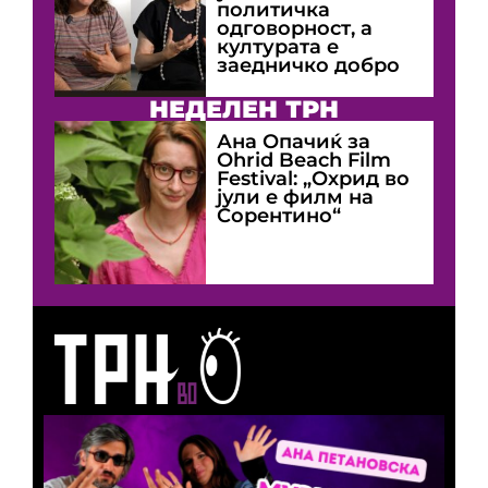
политичка
одговорност, а
културата е
заедничко добро
НЕДЕЛЕН ТРН
Ана Опачиќ за
Оhrid Beach Film
Festival: „Охрид во
јули е филм на
Сорентино“