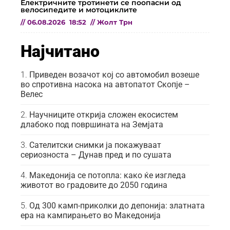
Електричните тротинети се поопасни од
велосипедите и мотоциклите
//
06.08.2026
18:52
//
Жолт Трн
Најчитано
Приведен возачот кој со автомобил возеше
во спротивна насока на автопатот Скопје –
Велес
Научниците открија сложен екосистем
длабоко под површината на Земјата
Сателитски снимки ја покажуваат
сериозноста – Дунав пред и по сушата
Македонија се потопла: како ќе изгледа
животот во градовите до 2050 година
Од 300 камп-приколки до депонија: златната
ера на кампирањето во Македонија