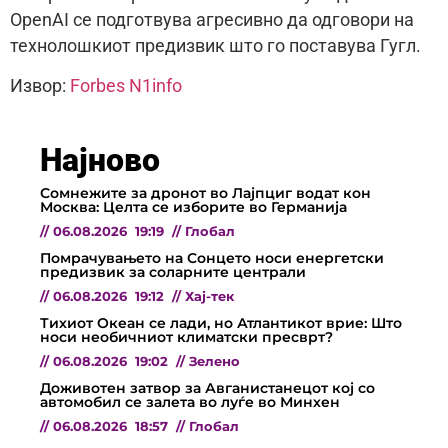
OpenAI се подготвува агресивно да одговори на
технолошкиот предизвик што го поставува Гугл.
Извор:
Forbes N1info
Најново
Сомнежите за дронот во Лајпциг водат кон
Москва: Целта се изборите во Германија
//
06.08.2026
19:19
//
Глобал
Помрачувањето на Сонцето носи енергетски
предизвик за соларните централи
//
06.08.2026
19:12
//
Хај-тек
Тихиот Океан се лади, но Атлантикот врие: Што
носи необичниот климатски пресврт?
//
06.08.2026
19:02
//
Зелено
Доживотен затвор за Авганистанецот кој со
автомобил се залета во луѓе во Минхен
//
06.08.2026
18:57
//
Глобал