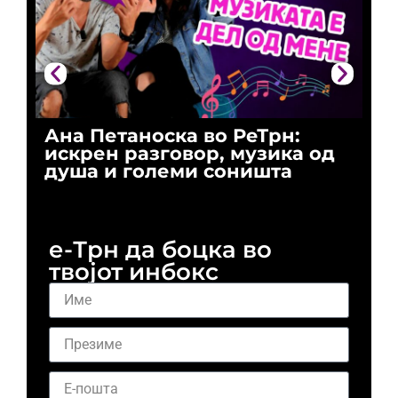
Ана Петаноска во РеТрн:
Ри
искрен разговор, музика од
го
душа и големи соништа
За
и 
е-Трн да боцка во
твојот инбокс