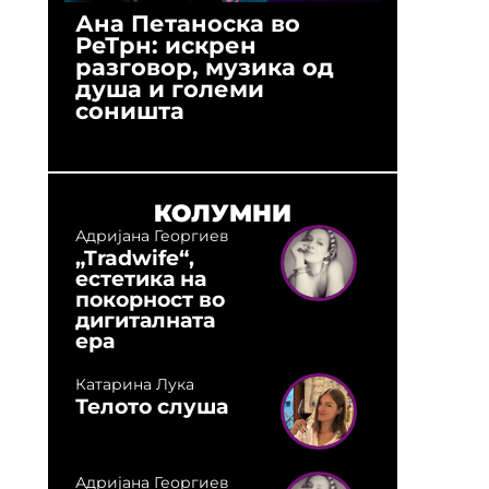
Ана Петаноска во
Ристо 
РеТрн: искрен
(Арханг
разговор, музика од
години
душа и големи
студио:
соништа
музика,
оловни
КОЛУМНИ
Адријана Георгиев
„Tradwife“,
естетика на
покорност во
дигиталната
ера
Катарина Лука
Телото слуша
Адријана Георгиев