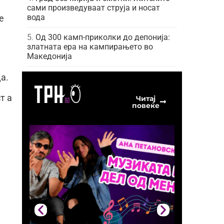
сами произведуваат струја и носат
вода
е
Од 300 камп-приколки до депонија:
златната ера на кампирањето во
Македонија
а.
т а
Читај
повеќе
и