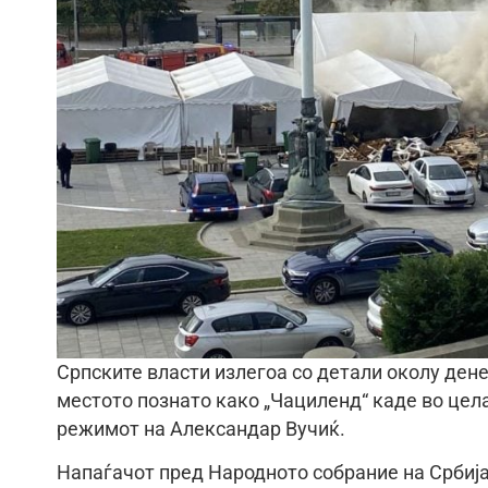
Српските власти излегоа со детали околу ден
местото познато како „Чациленд“ каде во цел
режимот на Александар Вучиќ.
Напаѓачот пред Народното собрание на Србија 