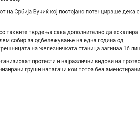
т на Србија Вучиќ кој постојано потенцираше дека с
ќ со таквите тврдења сака дополнително да ескалира
лем собир за одбележување на една година од
стрешницата на железничката станица загинаа 16 лиц
ганизираат протести и најразлични видови на протес
анизирани груши напаѓачи кои потоа беа аменстиран