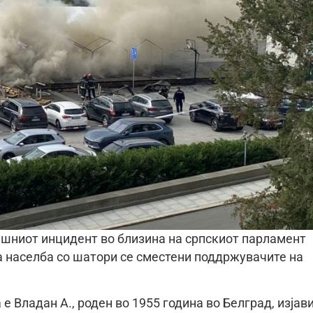
ешниот инцидент во близина на српскиот парламент
а населба со шатори се сместени поддржувачите на
е Владан А., роден во 1955 година во Белград, изјав