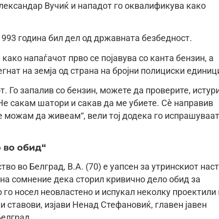
лександар Вучиќ и нападот го оквалификува како
1993 година бил дел од државната безбедност.
а како напаѓачот прво се појавува со канта бензин, а
гнат на земја од страна на бројни полициски единиц
т. Го запалив со бензин, можете да проверите, истур
Не сакам шатори и сакав да ме убиете. Сè направив
не можам да живеам“, вели тој додека го испрашуваа
 во обид“
во во Белград, В.А. (70) е уапсен за утринскиот нас
на сомнение дека сторил кривично дело обид за
о го носел неовластено и испукал неколку проектили
 ставови, изјави Ненад Стефановиќ, главен јавен
Белград.