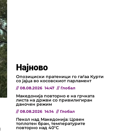
Најново
Опозициски пратеници го гаѓаа Курти
со јајца во косовскиот парламент
//
08.08.2026
14:47
//
Глобал
Македонија повторно е на грчката
листа на држви со привилигиран
даночен режим
//
08.08.2026
14:14
//
Глобал
Пекол над Македонија: Црвен
топлотен бран, температурите
повторно над 40°C
и