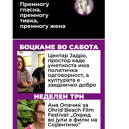
Премногу
гласна,
премногу
тивка,
премногу жена
БОЦКАМЕ ВО САБОТА
Центар Јадро,
простор каде
уметноста има
политичка
одговорност, а
културата е
заедничко добро
НЕДЕЛЕН ТРН
Ана Опачиќ за
Оhrid Beach Film
Festival: „Охрид
во јули е филм на
Сорентино“