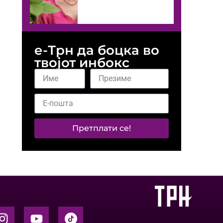
е-Трн да боцка во
твојот инбокс
Претплати се!