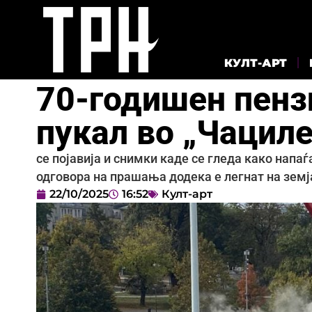
КУЛТ-АРТ
70-годишен пензи
пукал во „Чацил
се појавија и снимки каде се гледа како напаѓа
одговора на прашања додека е легнат на земј
22/10/2025
16:52
Култ-арт