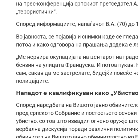
на прес-конференција српскиот претседател А
„терористички“.
Според информациите, напаѓачот В.А. (70) до 
Во јавноста, се појавија и снимки каде се глед
потоа и како одговора на прашања додека е ле
„Ме нервира окупацијата на центарот на градо
бензин на улицата Француска. И потоа пукав. 
сам, сакав да ме застрелате, бидејќи повеќе 
полицајците.
Нападот е квалификуван како „Убиство
Според наредбата на Вишото јавно обвинителст
пред српското Собрание и постоењето основи 
убиство, со тоа што извадил огнено оружје шт
вербална дискусија поради различни политички
обвинител на Вишото јавно обвинителство во 