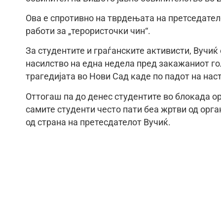
Ова е спротивно на тврдењата на претседатело
работи за „терористочки чин“.
За студентите и граѓанските активисти, Вучи
насилство на една недела пред закажаниот го
трагедијата во Нови Сад каде по падот на на
Оттогаш па до денес студентите во блокада ор
самите студенти често пати беа жртви од орг
од страна на претесдателот Вучиќ.