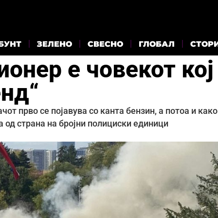
БУНТ
ЗЕЛЕНО
СВЕСНО
ГЛОБАЛ
СТОР
онер е човекот кој
енд“
чот прво се појавува со канта бензин, а потоа и како
а од страна на бројни полициски единици