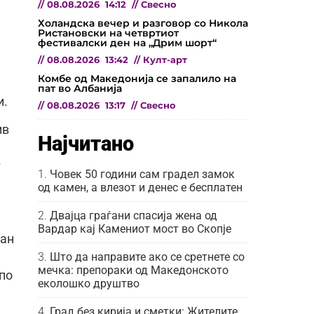
//
08.08.2026
14:12
//
Свесно
Холандска вечер и разговор со Никола
Ристановски на четвртиот
фестивалски ден на „Дрим шорт“
//
08.08.2026
13:42
//
Култ-арт
Комбе од Македонија се запалило на
пат во Албанија
и.
//
08.08.2026
13:17
//
Свесно
ив
Најчитано
т
Човек 50 години сам градел замок
од камен, а влезот и денес е бесплатен
Двајца граѓани спасија жена од
Вардар кај Камениот мост во Скопје
тан
Што да направите ако се сретнете со
мечка: препораки од Македонското
 по
еколошко друштво
Град без кирија и сметки: Жителите