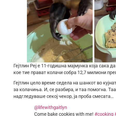
Гејтлин Реј е 11-годишна мајмунка која сака да
кое тие прават колачи собра 12,7 милиони пре
Гејтлин цело време седела на шанкот во кујна
за колачиња. И, се разбира, и таа помогна. Таа
надгледуваше секој чекор, ја проба смесата…
@lifewithgaitlyn
Come bake cookies with me!
#cooking