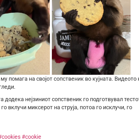
 му помага на својот сопственик во кујната. Видеото 
гледи.
та додека нејзиниот сопственик го подготвувал тесто
 го вклучи миксерот на струја, потоа го исклучи, го
#cookies
#cookie