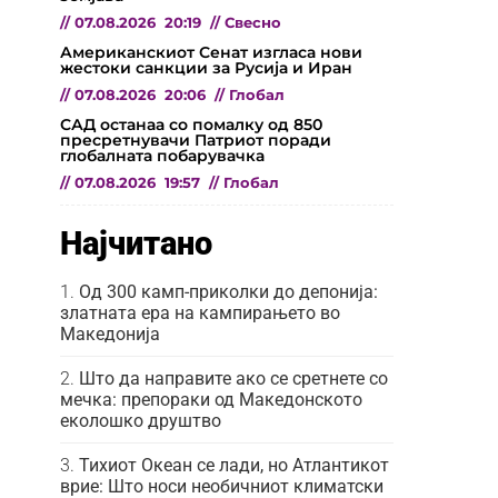
//
07.08.2026
20:19
//
Свесно
Американскиот Сенат изгласа нови
жестоки санкции за Русија и Иран
//
07.08.2026
20:06
//
Глобал
САД останаа со помалку од 850
пресретнувачи Патриот поради
глобалната побарувачка
//
07.08.2026
19:57
//
Глобал
Најчитано
Од 300 камп-приколки до депонија:
златната ера на кампирањето во
Македонија
Што да направите ако се сретнете со
мечка: препораки од Македонското
еколошко друштво
Тихиот Океан се лади, но Атлантикот
врие: Што носи необичниот климатски