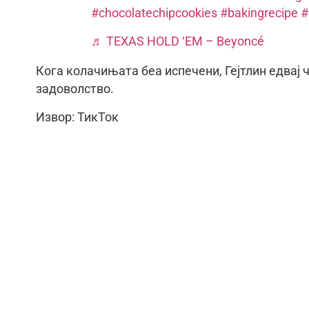
#chocolatechipcookies
#bakingrecipe
#
♬ TEXAS HOLD ‘EM – Beyoncé
Кога колачињата беа испечени, Гејтлин едвај ч
задоволство.
Извор: ТикТок