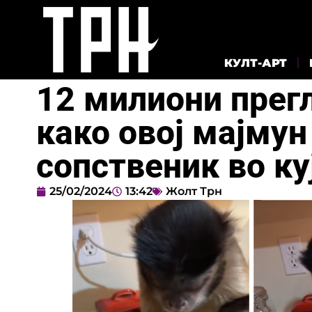
КУЛТ-АРТ
12 милиони прег
како овој мајмун
сопственик во ку
25/02/2024
13:42
Жолт Трн