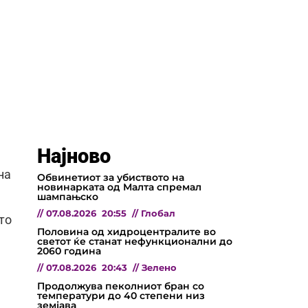
Најново
на
Обвинетиот за убиството на
новинарката од Малта спремал
шампањско
//
07.08.2026
20:55
//
Глобал
то
Половина од хидроцентралите во
светот ќе станат нефункционални до
2060 година
//
07.08.2026
20:43
//
Зелено
Продолжува пеколниот бран со
температури до 40 степени низ
земјава