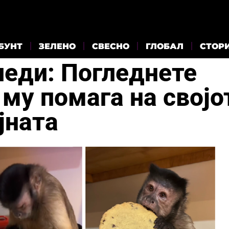
БУНТ
ЗЕЛЕНО
СВЕСНО
ГЛОБАЛ
СТОР
леди: Погледнете
 му помага на својо
јната