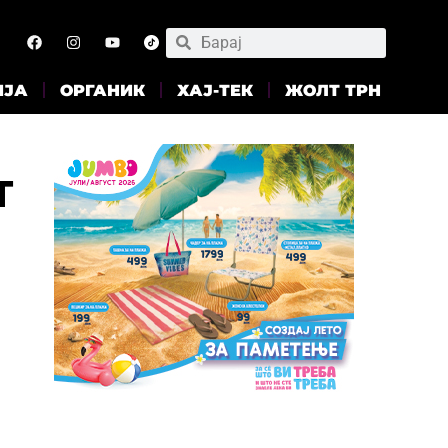
ИЈА
ОРГАНИК
ХАЈ-ТЕК
ЖОЛТ ТРН
т