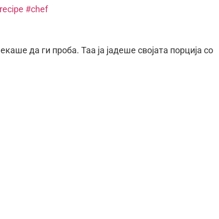
recipe
#chef
екаше да ги проба. Таа ја јадеше својата порција со