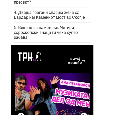
пресврт?
Двајца граѓани спасија жена од
Вардар кај Камениот мост во Скопје
Викенд за паметење: Четири
хороскопски знаци ги чека супер
забава
Читај
повеќе