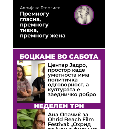
Адријана Георгиев
Премногу
гласна,
премногу
тивка,
премногу жена
БОЦКАМЕ ВО САБОТА
Центар Јадро,
простор каде
уметноста има
политичка
одговорност, а
културата е
заедничко добро
НЕДЕЛЕН ТРН
Ана Опачиќ за
Оhrid Beach Film
Festival: „Охрид