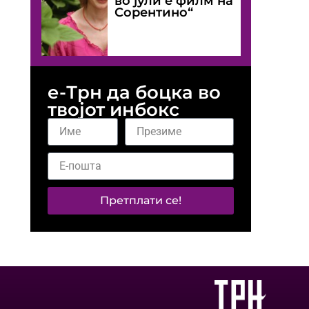
во јули е филм на
Сорентино“
е-Трн да боцка во
твојот инбокс
Претплати се!