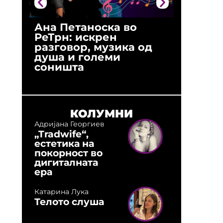
Ана Петаноска во
Ристо 
РеТрн: искрен
(Арханг
разговор, музика од
години
душа и големи
студио:
соништа
музика,
оловни
КОЛУМНИ
Адријана Георгиев
„Tradwife“,
естетика на
покорност во
дигиталната
ера
Катарина Лука
Телото слуша