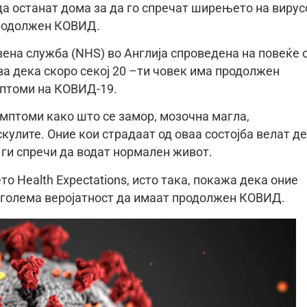
а останат дома за да го спречат ширењето на вирус
 продолжен КОВИД.
ена служба (NHS) во Англија спроведена на повеќе 
ува дека скоро секој 20 –ти човек има продолжен
мптоми на КОВИД-19.
имптоми како што се замор, мозочна магла,
улите. Оние кои страдаат од оваа состојба велат д
 ги спречи да водат нормален живот.
то Health Expectations, исто така, покажа дека оние
оголема веројатност да имаат продолжен КОВИД.