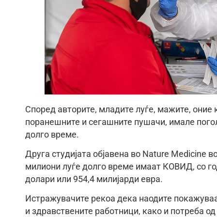
Според авторите, младите луѓе, мажите, оние 
поранешните и сегашните пушачи, имале пого
долго време.
Друга студијата објавена во Nature Medicine в
милиони луѓе долго време имаат КОВИД, со г
долари или 954,4 милијарди евра.
Истражувачите рекоа дека наодите покажуваат 
и здравствените работници, како и потреба од