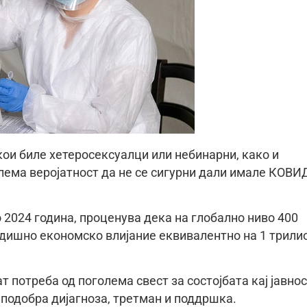
кои биле хетеросексуалци или небинарни, како и
лема веројатност да не се сигурни дали имале КОВИ
о 2024 година, проценува дека на глобално ниво 400
одишно економско влијание еквивалентно на 1 трили
потреба од поголема свест за состојбата кај јавно
 подобра дијагноза, третман и поддршка.