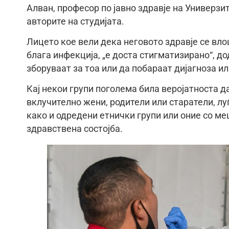
Алван, професор по јавно здравје на Универзи
авторите на студијата.
Лицето кое вели дека неговото здравје се вл
блага инфекција, „е доста стигматизирано“, до
зборуваат за тоа или да побараат дијагноза и
Кај некои групи поголема била веројатноста 
вклучително жени, родители или старатели, лу
како и одредени етнички групи или оние со ме
здравствена состојба.