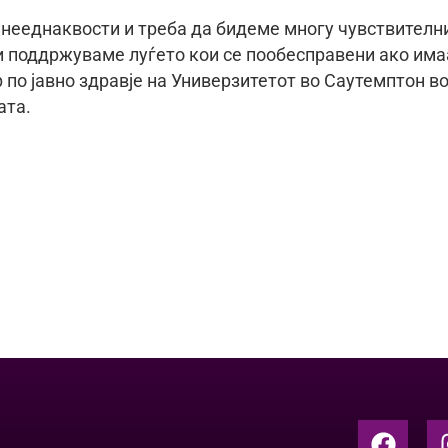
нееднаквости и треба да бидеме многу чувствителн
 ги поддржуваме луѓето кои се пообесправени ако има
по јавно здравје на Универзитетот во Саутемптон в
ата.