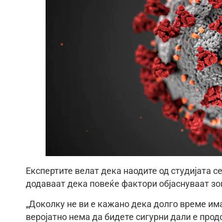
Експертите велат дека наодите од студијата с
додаваат дека повеќе фактори објаснуваат зош
„Доколку не ви е кажано дека долго време им
веројатно нема да бидете сигурни дали е прод