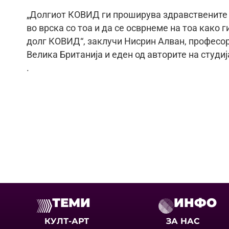
„Долгиот КОВИД ги проширува здравствените 
во врска со тоа и да се осврнеме на тоа како
долг КОВИД“, заклучи Нисрин Алван, професор 
Велика Британија и еден од авторите на студиј
.
ТЕМИ
ИНФО
КУЛТ-АРТ
ЗА НАС