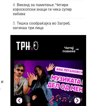
Викенд за паметење: Четири
хороскопски знаци ги чека супер
забава
Тешка сообраќајка во Загреб,
загинаа три лица
Читај
повеќе
 и
.