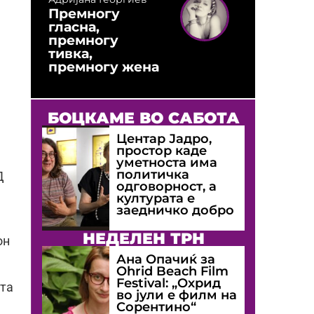
Премногу
гласна,
премногу
тивка,
премногу жена
БОЦКАМЕ ВО САБОТА
Центар Јадро,
простор каде
уметноста има
политичка
Д
одговорност, а
културата е
заедничко добро
НЕДЕЛЕН ТРН
он
Ана Опачиќ за
Оhrid Beach Film
Festival: „Охрид
ста
во јули е филм на
Сорентино“