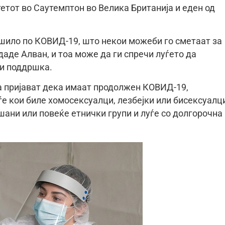
тетот во Саутемптон во Велика Британија и еден од
ошило по КОВИД-19, што некои можеби го сметаат за
даде Алван, и тоа може да ги спречи луѓето да
ли поддршка.
да пријават дека имаат продолжен КОВИД-19,
ѓе кои биле хомосексуалци, лезбејки или бисексуалц
шани или повеќе етнички групи и луѓе со долгорочна