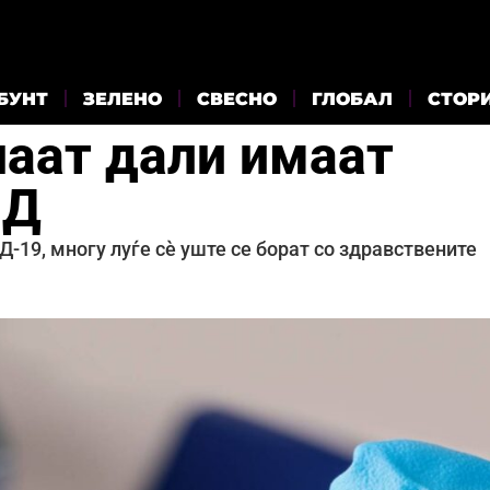
БУНТ
ЗЕЛЕНО
СВЕСНО
ГЛОБАЛ
СТОР
знаат дали имаат
ИД
-19, многу луѓе сè уште се борат со здравствените