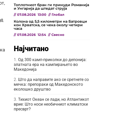
от,
Топлотниот бран ги принуди Романија
и Унгарија да штедат струја
//
07.08.2026
13:00
//
Глобал
од
Колона од 5,5 километри на Батровци
кон Хрватска, се чека околу четири
часа
//
07.08.2026
12:54
//
Свесно
Најчитано
ека
Од 300 камп-приколки до депонија:
златната ера на кампирањето во
Македонија
Што да направите ако се сретнете со
мечка: препораки од Македонското
еколошко друштво
Тихиот Океан се лади, но Атлантикот
врие: Што носи необичниот климатски
пресврт?