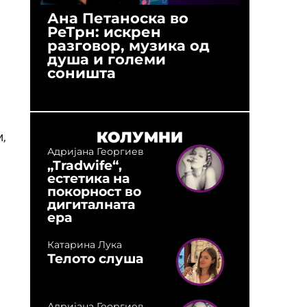
Ана Петаноска во
Ристо 
РеТрн: искрен
(Арханг
разговор, музика од
години
душа и големи
студио:
соништа
музика,
оловни
КОЛУМНИ
и,
Адријана Георгиев
„Tradwife“,
естетика на
покорност во
дигиталната
ера
Катарина Лука
Телото слуша
Адријана Георгиев