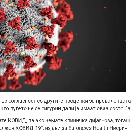
е во согласност со другите проценки за преваленцата
то луѓето не се сигурни дали ја имаат оваа состојба
ате КОВИД, па ако немате клиничка дијагноза, тогаш
олжен КОВИД-19“, изјави за Euronews Health Нисрин