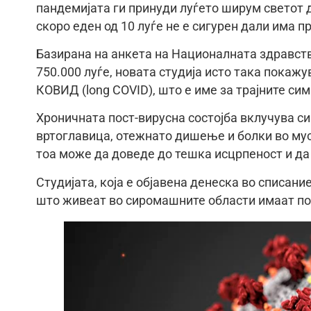
пандемијата ги принуди луѓето ширум светот д
скоро еден од 10 луѓе не е сигурен дали има
Базирана на анкета на Националната здравств
750.000 луѓе, новата студија исто така покаж
КОВИД (long COVID), што е име за трајните си
Хроничната пост-вирусна состојба вклучува с
вртоглавица, отежнато дишење и болки во муск
тоа може да доведе до тешка исцрпеност и да
Студијата, која е објавена денеска во списание
што живеат во сиромашните области имаат п