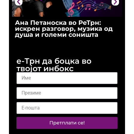
Ана Петаноска во РеТрн:
Ри
искрен разговор, музика од
го
душа и големи соништа
За
и 
е-Трн да боцка во
твојот инбокс
Претплати се!