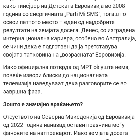
како тинејџер на Детската Евровизија во 2008
година со енергичната „Parti Mi SMS“, тогаш го
освои петтото место – еден од најдобрите
резултати на земјата досега. Денес, со изградена
интернационална кариера, особено во Австралија,
се чини дека е подготвен да ја претставува
својата татковина на „возрасната“ Евровизија.
Иако официјална потврда од МРТ сè уште нема,
повеќе извори блиски до националната
телевизија наведуваат дека разговорите се во
завршна фаза.
Зошто е значајно враќањето?
Отсуството на Северна Македонија од Евровизија
од 2022 година наназад остави празнина меѓу
фановите на натпреварот. Иако земјата досега