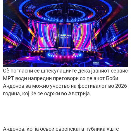
Сè погласни се шпекулациите дека јавниот сервис
МРТ води напредни преговори со пејачот Боби
Андонов за можно учество на фестивалот во 2026
година, кој ќе се одржи во Австрија.
Андонов, кој ја освои европската публика уште