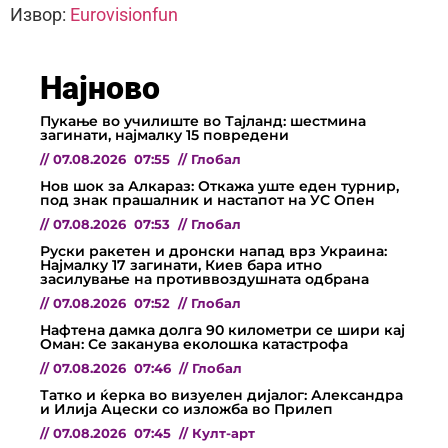
Извор:
Eurovisionfun
Најново
Пукање во училиште во Тајланд: шестмина
загинати, најмалку 15 повредени
//
07.08.2026
07:55
//
Глобал
Нов шок за Алкараз: Откажа уште еден турнир,
под знак прашалник и настапот на УС Опен
//
07.08.2026
07:53
//
Глобал
Руски ракетен и дронски напад врз Украина:
Најмалку 17 загинати, Киев бара итно
засилување на противвоздушната одбрана
//
07.08.2026
07:52
//
Глобал
Нафтена дамка долга 90 километри се шири кај
Оман: Се заканува еколошка катастрофа
//
07.08.2026
07:46
//
Глобал
Татко и ќерка во визуелен дијалог: Александра
и Илија Ацески со изложба во Прилеп
//
07.08.2026
07:45
//
Култ-арт