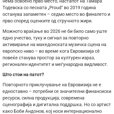
нема освоено прво место, настапот на Тамара
Тодевска со песната „Proud“ во 2019 година
останува запаметен – седмо место во финалето и
прво според оценките од стручното жири.
Можното враќање во 2026 не би било само уште
едно учество, туку и сигнал за повторно
активирање на македонската музичка сцена на
европско ниво – во време кога Евровизија сè
повеќе станува простор за културен израз,
регионален идентитет и меѓународна видливост.
Што стои на патот?
Повторното приклучување на Евровизија не е
едноставно – потребни се значителни финансиски
ресурси, силна продукција, современа
сценографија и дигитална поддршка. Но со артист
како Боби Андонов, кој носи интернационално