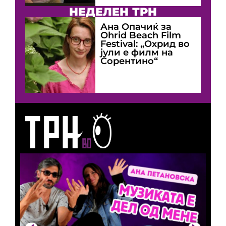
НЕДЕЛЕН ТРН
Ана Опачиќ за
Оhrid Beach Film
Festival: „Охрид во
јули е филм на
Сорентино“