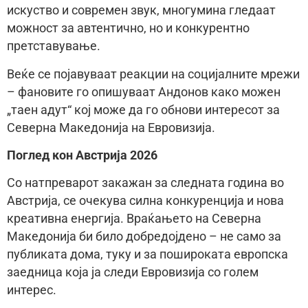
искуство и современ звук, многумина гледаат
можност за автентично, но и конкурентно
претставување.
Веќе се појавуваат реакции на социјалните мрежи
– фановите го опишуваат Андонов како можен
„таен адут“ кој може да го обнови интересот за
Северна Македонија на Евровизија.
Поглед кон Австрија 2026
Со натпреварот закажан за следната година во
Австрија, се очекува силна конкуренција и нова
креативна енергија. Враќањето на Северна
Македонија би било добредојдено – не само за
публиката дома, туку и за пошироката европска
заедница која ја следи Евровизија со голем
интерес.