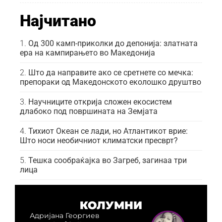
Најчитано
Од 300 камп-приколки до депонија: златната
ера на кампирањето во Македонија
Што да направите ако се сретнете со мечка:
препораки од Македонското еколошко друштво
Научниците открија сложен екосистем
длабоко под површината на Земјата
Тихиот Океан се лади, но Атлантикот врие:
Што носи необичниот климатски пресврт?
Тешка сообраќајка во Загреб, загинаа три
лица
КОЛУМНИ
Адријана Георгиев