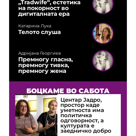
„Tradwife“, естетика
на покорност во
дигиталната ера
Катарина Лука
Телото слуша
Адријана Георгиев
Премногу гласна,
премногу тивка,
премногу жена
БОЦКАМЕ ВО САБОТА
Центар Јадро,
простор каде
уметноста има
политичка
одговорност, а
културата е
заедничко добро