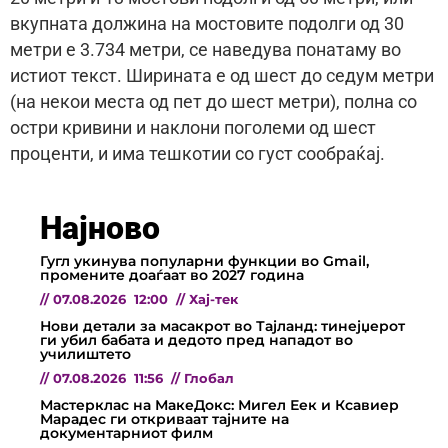
вкупната должина на мостовите подолги од 30
метри е 3.734 метри, се наведува понатаму во
истиот текст. Ширината е од шест до седум метри
(на некои места од пет до шест метри), полна со
остри кривини и наклони поголеми од шест
проценти, и има тешкотии со густ сообраќај.
Најново
Гугл укинува популарни функции во Gmail,
промените доаѓаат во 2027 година
//
07.08.2026
12:00
//
Хај-тек
Нови детали за масакрот во Тајланд: тинејџерот
ги убил бабата и дедото пред нападот во
училиштето
//
07.08.2026
11:56
//
Глобал
Мастерклас на МакеДокс: Мигел Еек и Ксавиер
Марадес ги откриваат тајните на
документарниот филм