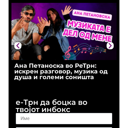
Ана Петаноска во РеТрн:
Ри
искрен разговор, музика од
го
душа и големи соништа
За
и 
е-Трн да боцка во
твојот инбокс