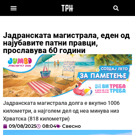
Јадранската магистрала, еден од
најубавите патни правци,
прославува 60 години
Јадранската магистрала долга е вкупно 1006
километри, а најголем дел од неа минува низ
Хрватска (818 километри)
09/08/2025
08:04
Свесно