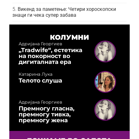
Викенд за паметење: Четири хороскопски
знаци ги чека супер забава
КОЛУМНИ
Адријана Георгиев
„Tradwife“, естетика
на покорност во
дигиталната ера
Катарина Лука
Телото слуша
Адријана Георгиев
Премногу гласна,
премногу тивка,
премногу жена