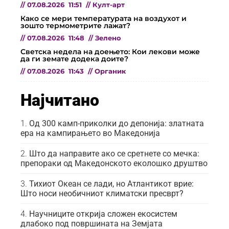
//
07.08.2026
11:51
//
Култ-арт
Како се мери температурата на воздухот и
зошто термометрите лажат?
//
07.08.2026
11:48
//
Зелено
Светска недела на доењето: Кои лекови може
да ги земате додека доите?
//
07.08.2026
11:43
//
Органик
Најчитано
Од 300 камп-приколки до депонија: златната
ера на кампирањето во Македонија
Што да направите ако се сретнете со мечка:
препораки од Македонското еколошко друштво
Тихиот Океан се лади, но Атлантикот врие:
Што носи необичниот климатски пресврт?
Научниците открија сложен екосистем
длабоко под површината на Земјата