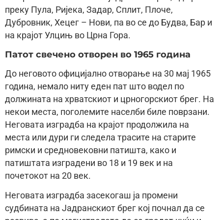
преку Пула, Ријека, Задар, Сплит, Плоче,
Дубровник, Хецег – Нови, па во се до Будва, Бар и
на крајот Улцињ во Црна Гора.
Патот свечено отворен во 1965 година
До неговото официјално отворање на 30 мај 1965
година, немало ниту еден пат што водел по
должината на хрватскиот и црногорскиот брег. На
некои места, поголемите населби биле поврзани.
Неговата изградба на крајот продолжила на
места или дури ги следела трасите на старите
римски и средновековни патишта, како и
патиштата изградени во 18 и 19 век и на
почетокот на 20 век.
Неговата изградба засекогаш ја промени
судбината на Јадранскиот брег кој почнал да се