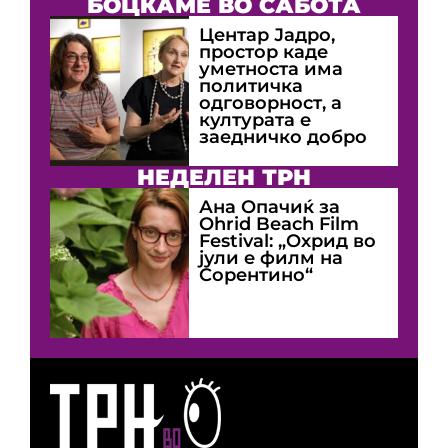
БОЦКАМЕ ВО САБОТА
Центар Јадро,
простор каде
уметноста има
политичка
одговорност, а
културата е
заедничко добро
НЕДЕЛЕН ТРН
Ана Опачиќ за
Оhrid Beach Film
Festival: „Охрид во
јули е филм на
Сорентино“