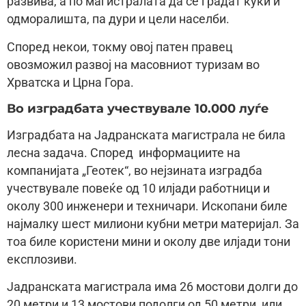
развива, а по магистралата да се градат куќи и
одморалишта, па дури и цели населби.
Според некои, токму овој патен правец
овозможил развој на масовниот туризам во
Хрватска и Црна Гора.
Во изградбата учествувале 10.000 луѓе
Изградбата на Јадранската магистрала не била
лесна задача. Според информациите на
компанијата „Геотек“, во нејзината изградба
учествувале повеќе од 10 илјади работници и
околу 300 инженери и техничари. Ископани биле
најмалку шест милиони кубни метри материјал. За
тоа биле користени мини и околу две илјади тони
експлозиви.
Јадранската магистрала има 26 мостови долги до
20 метри и 13 мостови подолги од 50 метри, или