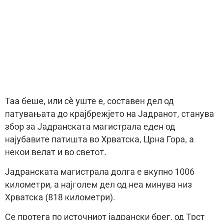
Таа беше, или сè уште е, составен дел од
патувањата до крајбрежјето на Јадранот, станува
збор за Јадранската магистрала еден од
најубавите патишта во Хрватска, Црна Гора, а
некои велат и во светот.
Јадранската магистрала долга е вкупно 1006
километри, а најголем дел од неа минува низ
Хрватска (818 километри).
Се протега по источниот јадрански брег, од Трст