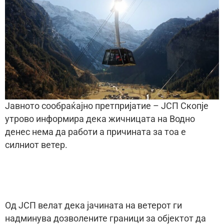
Јавното сообраќајно претпријатие – ЈСП Скопје
утрово информира дека жичницата на Водно
денес нема да работи а причината за тоа е
силниот ветер.
Од ЈСП велат дека јачината на ветерот ги
надминува дозволените граници за објектот да