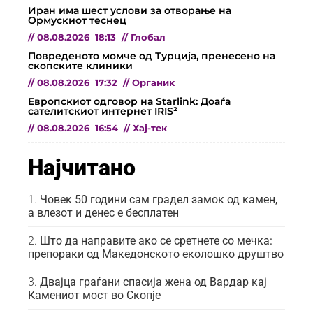
Иран има шест услови за отворање на
Ормускиот теснец
//
08.08.2026
18:13
//
Глобал
Повреденото момче од Турција, пренесено на
скопските клиники
//
08.08.2026
17:32
//
Органик
Европскиот одговор на Starlink: Доаѓа
сателитскиот интернет IRIS²
//
08.08.2026
16:54
//
Хај-тек
Најчитано
Човек 50 години сам градел замок од камен,
а влезот и денес е бесплатен
Што да направите ако се сретнете со мечка:
препораки од Македонското еколошко друштво
Двајца граѓани спасија жена од Вардар кај
Камениот мост во Скопје