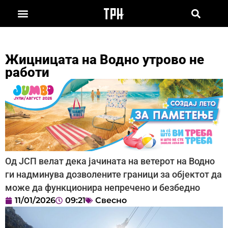
Жицницата на Водно утрово не
работи
Од ЈСП велат дека јачината на ветерот на Водно
ги надминува дозволените граници за објектот да
може да функционира непречено и безбедно
11/01/2026
09:21
Свесно