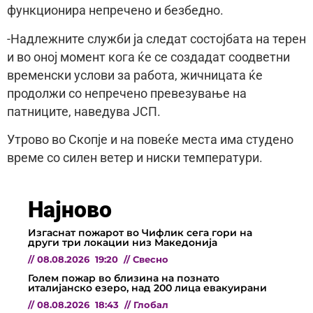
функционира непречено и безбедно.
-Надлежните служби ја следат состојбата на терен
и во оној момент кога ќе се создадат соодветни
временски услови за работа, жичницата ќе
продолжи со непречено превезување на
патниците, наведува ЈСП.
Утрово во Скопје и на повеќе места има студено
време со силен ветер и ниски температури.
Најново
Изгаснат пожарот во Чифлик сега гори на
други три локации низ Македонија
//
08.08.2026
19:20
//
Свесно
Голем пожар во близина на познато
италијанско езеро, над 200 лица евакуирани
//
08.08.2026
18:43
//
Глобал