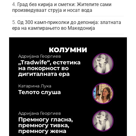
Град без кирија и сметки: Жителите сами
произведуваат струја и носат вода
Од 300 камп-приколки до депонија: златната
ера на кампирањето во Македонија
КОЛУМНИ
Адријана Георгиев
„Tradwife“, естетика
на покорност во
дигиталната ера
Катарина Лука
Телото слуша
Адријана Георгиев
Премногу гласна,
премногу тивка,
премногу жена