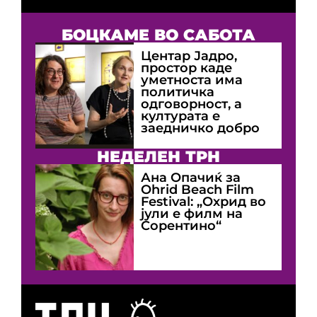
БОЦКАМЕ ВО САБОТА
Центар Јадро,
простор каде
уметноста има
политичка
одговорност, а
културата е
заедничко добро
НЕДЕЛЕН ТРН
Ана Опачиќ за
Оhrid Beach Film
Festival: „Охрид во
јули е филм на
Сорентино“