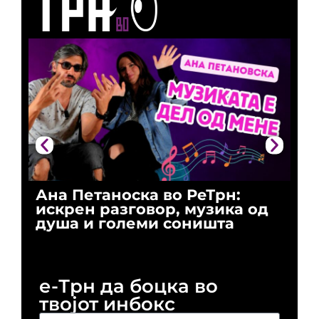
Ана Петаноска во РеТрн:
Ри
искрен разговор, музика од
го
душа и големи соништа
За
и 
е-Трн да боцка во
твојот инбокс