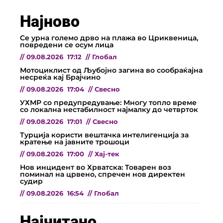
Најново
Се урна големо дрво на плажа во Цриквеница,
повредени се осум лица
//
09.08.2026
17:12
//
Глобал
Мотоциклист од Љубојно загина во сообраќајна
несреќа кај Брајчино
//
09.08.2026
17:04
//
Свесно
УХМР со предупредување: Многу топло време
со локална нестабилност најмалку до четврток
//
09.08.2026
17:01
//
Свесно
Турција користи вештачка интелигенција за
кратење на јавните трошоци
//
09.08.2026
17:00
//
Хај-тек
Нов инцидент во Хрватска: Товарен воз
поминал на црвено, спречен нов директен
судир
//
09.08.2026
16:54
//
Глобал
Најчитано