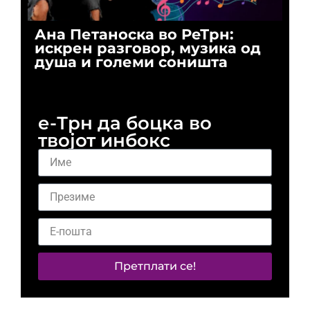
Ана Петаноска во РеТрн:
Ри
искрен разговор, музика од
го
душа и големи соништа
За
и 
е-Трн да боцка во
твојот инбокс
Претплати се!