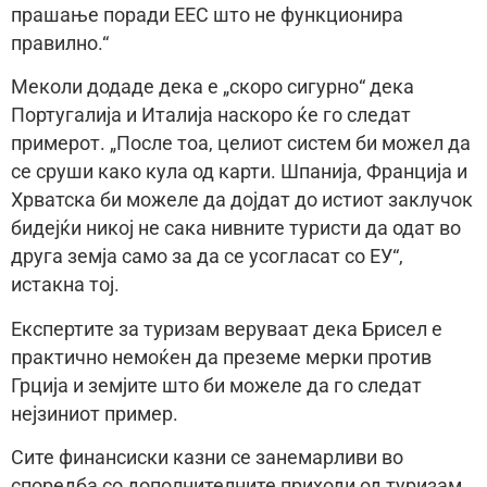
прашање поради ЕЕС што не функционира
правилно.“
Меколи додаде дека е „скоро сигурно“ дека
Португалија и Италија наскоро ќе го следат
примерот. „После тоа, целиот систем би можел да
се сруши како кула од карти. Шпанија, Франција и
Хрватска би можеле да дојдат до истиот заклучок
бидејќи никој не сака нивните туристи да одат во
друга земја само за да се усогласат со ЕУ“,
истакна тој.
Експертите за туризам веруваат дека Брисел е
практично немоќен да преземе мерки против
Грција и земјите што би можеле да го следат
нејзиниот пример.
Сите финансиски казни се занемарливи во
споредба со дополнителните приходи од туризам