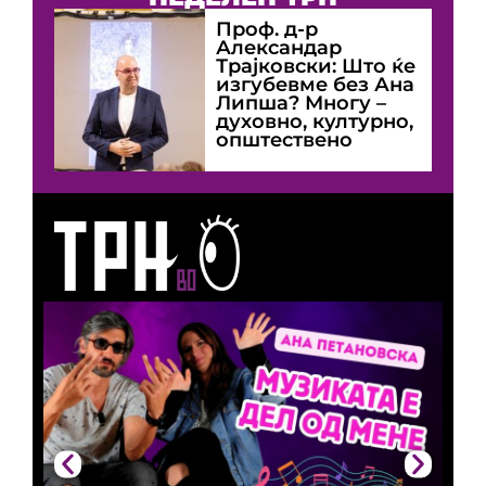
Проф. д-р
Александар
Трајковски: Што ќе
изгубевме без Ана
Липша? Многу –
духовно, културно,
општествено