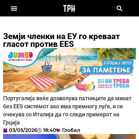
Земји членки на ЕУ го креваат
гласот против EES
Португалија веќе дозволува патниците да минат
без EES системот ако има премногу луѓе, и се
очекува со Италија да го следи примерот на
Грција
03/05/2026
18:40
Глобал