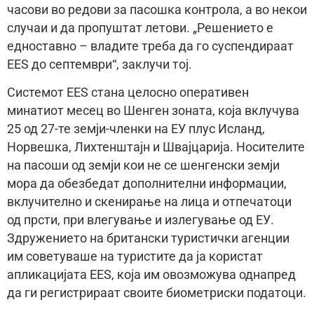
часови во редови за пасошка контрола, а во некои
случаи и да пропуштат летови. „Решението е
едноставно – владите треба да го суспендираат
EES до септември“, заклучи тој.
Системот EES стана целосно оперативен
минатиот месец во Шенген зоната, која вклучува
25 од 27-те земји-членки на ЕУ плус Исланд,
Норвешка, Лихтенштајн и Швајцарија. Носителите
на пасоши од земји кои не се шенгенски земји
мора да обезбедат дополнителни информации,
вклучително и скенирање на лица и отпечатоци
од прсти, при влегување и излегување од ЕУ.
Здружението на британски туристички агенции
им советуваше на туристите да ја користат
апликацијата EES, која им овозможува однапред
да ги регистрираат своите биометриски податоци.