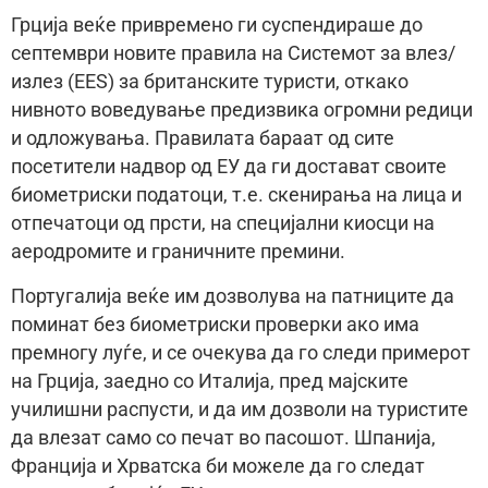
Грција веќе привремено ги суспендираше до
септември новите правила на Системот за влез/
излез (EES) за британските туристи, откако
нивното воведување предизвика огромни редици
и одложувања. Правилата бараат од сите
посетители надвор од ЕУ да ги достават своите
биометриски податоци, т.е. скенирања на лица и
отпечатоци од прсти, на специјални киосци на
аеродромите и граничните премини.
Португалија веќе им дозволува на патниците да
поминат без биометриски проверки ако има
премногу луѓе, и се очекува да го следи примерот
на Грција, заедно со Италија, пред мајските
училишни распусти, и да им дозволи на туристите
да влезат само со печат во пасошот. Шпанија,
Франција и Хрватска би можеле да го следат