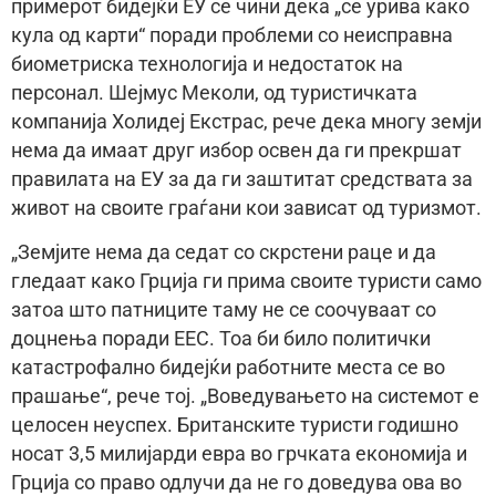
примерот бидејќи ЕУ се чини дека „се урива како
кула од карти“ поради проблеми со неисправна
биометриска технологија и недостаток на
персонал. Шејмус Меколи, од туристичката
компанија Холидеј Екстрас, рече дека многу земји
нема да имаат друг избор освен да ги прекршат
правилата на ЕУ за да ги заштитат средствата за
живот на своите граѓани кои зависат од туризмот.
„Земјите нема да седат со скрстени раце и да
гледаат како Грција ги прима своите туристи само
затоа што патниците таму не се соочуваат со
доцнења поради ЕЕС. Тоа би било политички
катастрофално бидејќи работните места се во
прашање“, рече тој. „Воведувањето на системот е
целосен неуспех. Британските туристи годишно
носат 3,5 милијарди евра во грчката економија и
Грција со право одлучи да не го доведува ова во