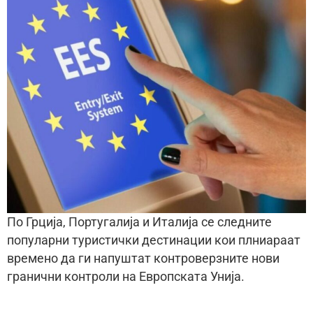
По Грција, Португалија и Италија се следните
популарни туристички дестинации кои плниараат
времено да ги напуштат контроверзните нови
гранични контроли на Европската Унија.