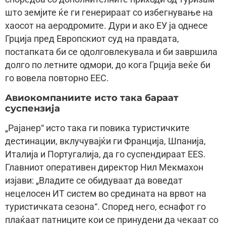
што земјите ќе ги генерираат со избегнување на
хаосот на аеродромите. Дури и ако ЕУ ја однесе
Грција пред Европскиот суд на правдата,
постапката би се одолговлекувала и би завршила
долго по летните одмори, до кога Грција веќе би
го вовела повторно ЕЕС.
Авиокомпаниите исто така бараат
суспензија
„Рајанер“ исто така ги повика туристичките
дестинации, вклучувајќи ги Франција, Шпанија,
Италија и Португалија, да го суспендираат EES.
Главниот оперативен директор Нил Мекмахон
изјави: „Владите се обидуваат да воведат
нецелосен ИТ систем во средината на врвот на
туристичката сезона“. Според него, еснафот го
плаќаат патниците кои се принудени да чекаат со