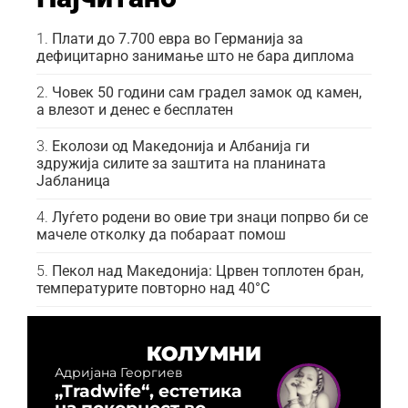
Плати до 7.700 евра во Германија за
дефицитарно занимање што не бара диплома
Човек 50 години сам градел замок од камен,
а влезот и денес е бесплатен
Еколози од Македонија и Албанија ги
здружија силите за заштита на планината
Јабланица
Луѓето родени во овие три знаци попрво би се
мачеле отколку да побараат помош
Пекол над Македонија: Црвен топлотен бран,
температурите повторно над 40°C
КОЛУМНИ
Адријана Георгиев
„Tradwife“, естетика