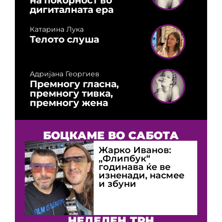
на покорност во
дигиталната ера
Катарина Лука
Телото слуша
Адријана Георгиев
Премногу гласна,
премногу тивка,
премногу жена
БОЦКАМЕ ВО САБОТА
Жарко Иванов:
„Флипбук“
годинава ќе ве
изненади, насмее
и збуни
НЕДЕЛЕН ТРН