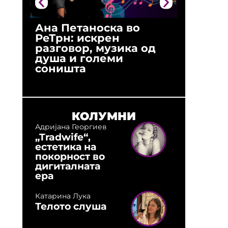
Ана Петаноска во
Ристо 
РеТрн: искрен
(Арханг
разговор, музика од
години
душа и големи
студио:
соништа
музика,
оловни
КОЛУМНИ
Адријана Георгиев
„Tradwife“,
естетика на
покорност во
дигиталната
ера
Катарина Лука
Телото слуша