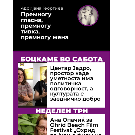
Адријана Георгиев
Премногу
гласна,
премногу
тивка,
премногу жена
БОЦКАМЕ ВО САБОТА
Центар Јадро,
простор каде
уметноста има
политичка
одговорност, а
културата е
заедничко добро
НЕДЕЛЕН ТРН
Ана Опачиќ за
Оhrid Beach Film
Festival: „Охрид