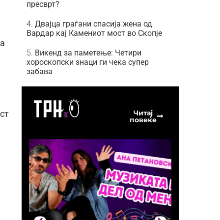
пресврт?
Двајца граѓани спасија жена од
Вардар кај Камениот мост во Скопје
да
Викенд за паметење: Четири
хороскопски знаци ги чека супер
забава
Читај
ст
повеќе