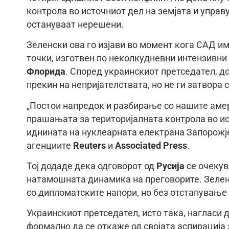
контрола во источниот дел на земјата и упра
остануваат нерешени.
Зеленски ова го изјави во момент кога САД им
точки, изготвен по неколкудневни интензивни
Флорида
. Според украинскиот претседател, д
прекин на непријателствата, но не ги затвор
„Постои напредок и разбирање со нашите амер
прашањата за територијалната контрола во ис
иднината на нуклеарната електрана Запорожје,
агенциите
Reuters
и
Associated Press
.
Тој додаде дека одговорот од
Русија
се очекув
натамошната динамика на преговорите. Зелен
со дипломатските напори, но без отстапување
Украинскиот претседател, исто така, нагласи
формално да се откаже од својата аспирација 