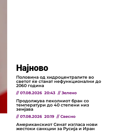
Најново
Половина од хидроцентралите во
светот ќе станат нефункционални до
2060 година
//
07.08.2026
20:43
//
Зелено
Продолжува пеколниот бран со
температури до 40 степени низ
земјава
//
07.08.2026
20:19
//
Свесно
Американскиот Сенат изгласа нови
жестоки санкции за Русија и Иран