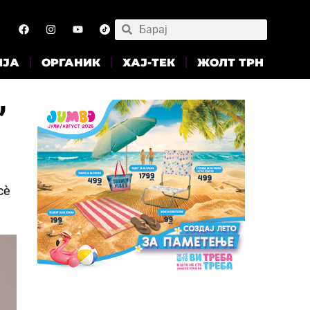
ИЈА
ОРГАНИК
ХАЈ-ТЕК
ЖОЛТ ТРН
,
сè