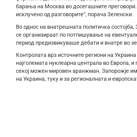
барања на Москва во досегашните преговори.
исклучено од разговорите“, порача Зеленски.
Во однос на внатрешната политичка состојба, 
се организираат по потпишување на евентуале
период предизвикуваше дебати и внатре во зе
Контролата врз источните региони на Украина 
најголемата нуклеарна централа во Европа, и 
секој можен мировен аранжман. Запорожје им
на Украина, туку и за регионалната и европск