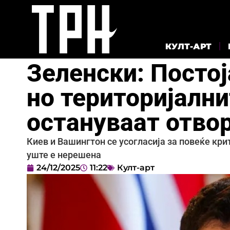
КУЛТ-АРТ
Зеленски: Постој
но територијалн
остануваат отво
Киев и Вашингтон се усогласија за повеќе кри
уште е нерешена
24/12/2025
11:22
Култ-арт