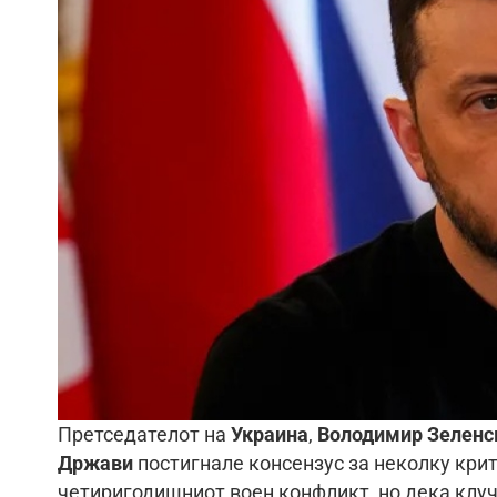
Претседателот на
Украина
,
Володимир Зеленс
Држави
постигнале консензус за неколку кр
четиригодишниот воен конфликт, но дека клуч