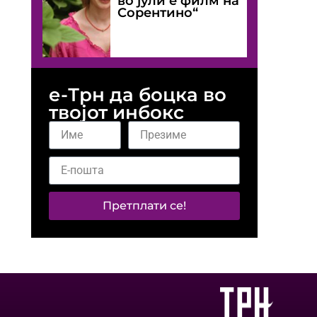
во јули е филм на
Сорентино“
е-Трн да боцка во
твојот инбокс
Претплати се!