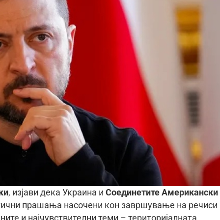
ки
, изјави дека Украина и
Соединетите Американски
итични прашања насочени кон завршување на речиси
ните и најчувствителни теми – територијалната