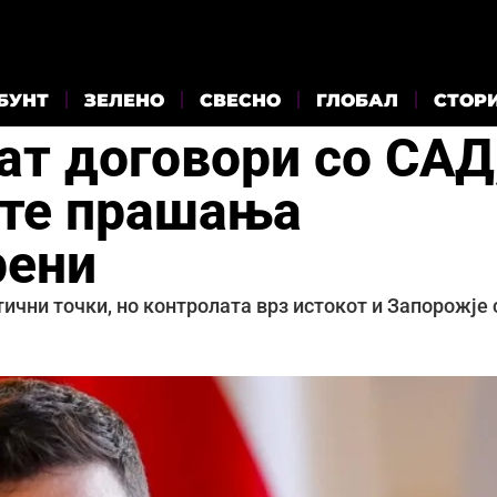
БУНТ
ЗЕЛЕНО
СВЕСНО
ГЛОБАЛ
СТОР
ат договори со САД
ите прашања
рени
тични точки, но контролата врз истокот и Запорожје 