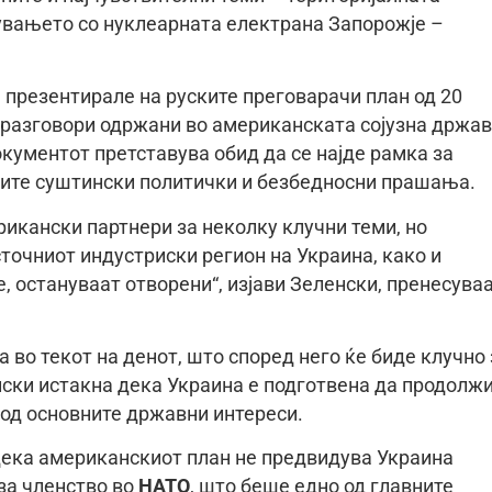
вувањето со нуклеарната електрана Запорожје –
 презентирале на руските преговарачи план од 20
 разговори одржани во американската сојузна држа
окументот претставува обид да се најде рамка за
а сите суштински политички и безбедносни прашања.
икански партнери за неколку клучни теми, но
точниот индустриски регион на Украина, како и
 остануваат отворени“, изјави Зеленски, пренесува
а во текот на денот, што според него ќе биде клучно 
ски истакна дека Украина е подготвена да продолж
 од основните државни интереси.
 дека американскиот план не предвидува Украина
за членство во
НАТО
, што беше едно од главните