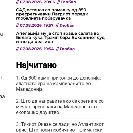
//
07.08.2026
20:06
//
Глобал
САД останаа со помалку од 850
пресретнувачи Патриот поради
глобалната побарувачка
//
07.08.2026
19:57
//
Глобал
Апелација му ја стопираше салата во
ва
Белата куќа, Трамп бара Врховниот суд
итно да реагира
//
07.08.2026
19:54
//
Глобал
Најчитано
ат
Од 300 камп-приколки до депонија:
златната ера на кампирањето во
Македонија
за
Што да направите ако се сретнете со
и
мечка: препораки од Македонското
еколошко друштво
Тихиот Океан се лади, но Атлантикот
врие: Што носи необичниот климатски