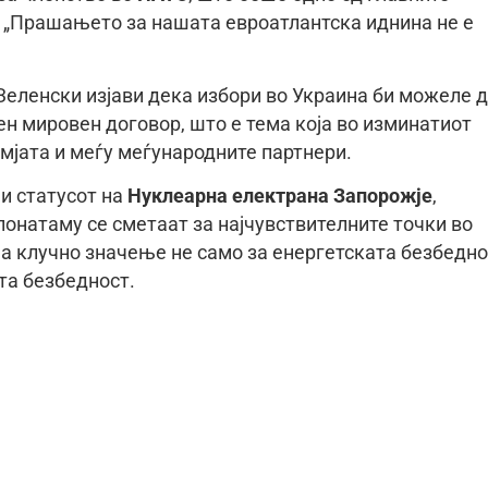
 „Прашањето за нашата евроатлантска иднина не е
Зеленски изјави дека избори во Украина би можеле 
н мировен договор, што е тема која во изминатиот
мјата и меѓу меѓународните партнери.
и статусот на
Нуклеарна електрана Запорожје
,
понатаму се сметаат за најчувствителните точки во
а клучно значење не само за енергетската безбедно
ата безбедност.