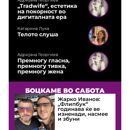
Адријана Георгиев
„Tradwife“, естетика
на покорност во
дигиталната ера
Катарина Лука
Телото слуша
Адријана Георгиев
Премногу гласна,
премногу тивка,
премногу жена
БОЦКАМЕ ВО САБОТА
Жарко Иванов:
„Флипбук“
годинава ќе ве
изненади, насмее
и збуни