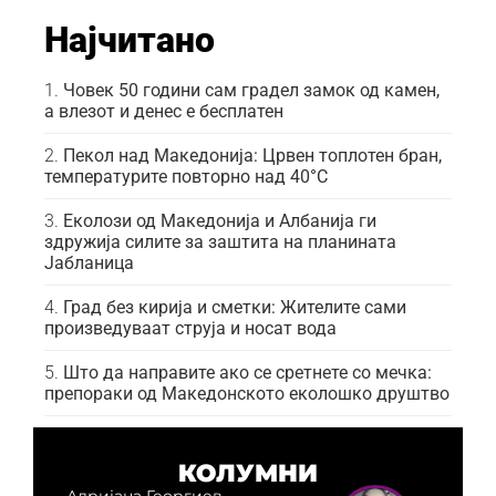
Најчитано
Човек 50 години сам градел замок од камен,
а влезот и денес е бесплатен
Пекол над Македонија: Црвен топлотен бран,
температурите повторно над 40°C
Еколози од Македонија и Албанија ги
здружија силите за заштита на планината
Јабланица
Град без кирија и сметки: Жителите сами
произведуваат струја и носат вода
Што да направите ако се сретнете со мечка:
препораки од Македонското еколошко друштво
КОЛУМНИ