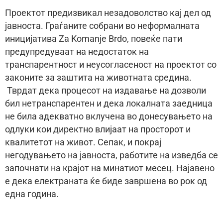
Проектот предизвикал незадоволство кај дел од
јавноста. Граѓаните собрани во неформалната
иницијатива Za Komanje Brdo, повеќе пати
предупредуваат на недостаток на
транспарентност и неусогласеност на проектот со
законите за заштита на животната средина.
Тврдат дека процесот на издавање на дозволи
бил нетранспарентен и дека локалната заедница
не била адекватно вклучена во донесувањето на
одлуки кои директно влијаат на просторот и
квалитетот на живот. Сепак, и покрај
негодувањето на јавноста, работите на изведба се
започнати на крајот на минатиот месец. Најавено
е дека електраната ќе биде завршена во рок од
една година.