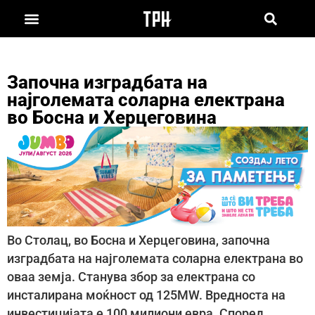
Започна изградбата на
најголемата соларна електрана
во Босна и Херцеговина
Во Столац, во Босна и Херцеговина, започна
изградбата на најголемата соларна електрана во
оваа земја. Станува збор за електрана со
инсталирана моќност од 125MW. Вредноста на
инвестицијата е 100 милиони евра. Според