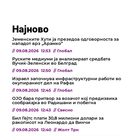
Најново
Јеменските Хути ја презедоа одговорноста за
нападот врз „Арамко“
//
09.08.2026
12:53
//
Глобал
Руските медиуми ја анализираат средбата
Вучиќ-Зеленски во Белград
//
09.08.2026
12:50
//
Глобал
Израел започнува инфраструктурни работи во
окупираниот дел на Рафах
//
09.08.2026
12:45
//
Глобал
ОЈО бара притвор за возачот кој предизвика
сообраќајка во Радишани и побегна
//
09.08.2026
12:43
//
Свесно
Бил Гејтс плати 30,8 милиони долари за
ракописот на Леонардо да Винчи
//
09.08.2026
12:40
//
Жолт Трн