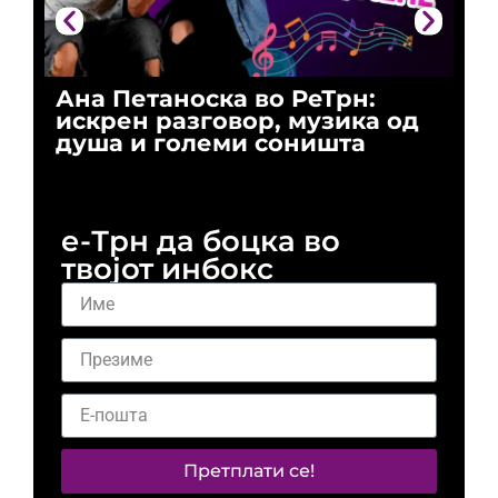
Ана Петаноска во РеТрн:
Ри
искрен разговор, музика од
го
душа и големи соништа
За
и 
е-Трн да боцка во
твојот инбокс
Претплати се!