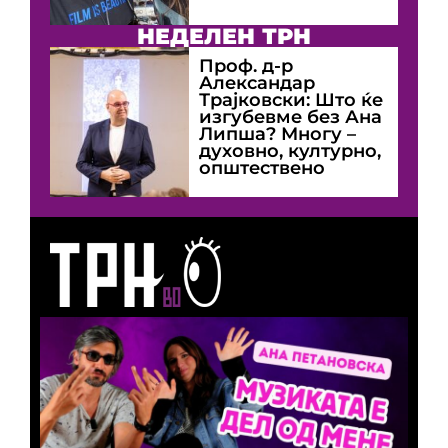
НЕДЕЛЕН ТРН
Проф. д-р
Александар
Трајковски: Што ќе
изгубевме без Ана
Липша? Многу –
духовно, културно,
општествено