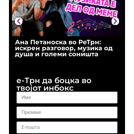
Ана Петаноска во РеТрн:
Ри
искрен разговор, музика од
го
душа и големи соништа
За
и 
е-Трн да боцка во
твојот инбокс