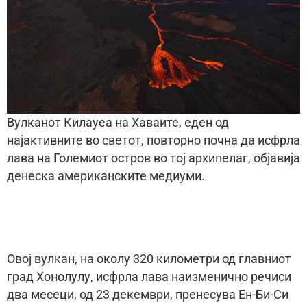
Вулканот Килауеа на Хаваите, еден од
најактивните во светот, повторно почна да исфрла
лава на Големиот остров во тој архипелаг, објавија
денеска американските медиуми.
Овој вулкан, на околу 320 километри од главниот
град Хонолулу, исфрла лава наизменично речиси
два месеци, од 23 декември, пренесува Ен-Би-Си