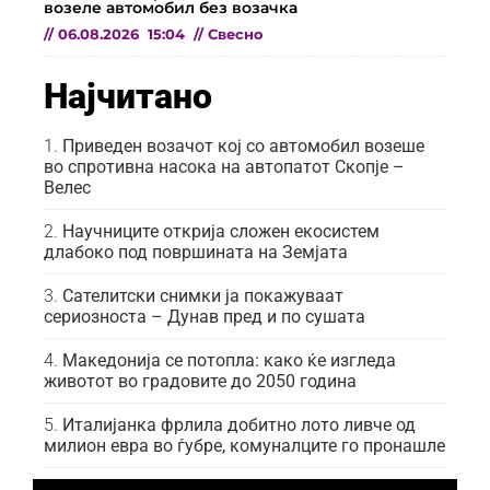
возеле автомобил без возачка
//
06.08.2026
15:04
//
Свесно
Најчитано
Приведен возачот кој со автомобил возеше
во спротивна насока на автопатот Скопје –
Велес
Научниците открија сложен екосистем
длабоко под површината на Земјата
Сателитски снимки ја покажуваат
сериозноста – Дунав пред и по сушата
Македонија се потопла: како ќе изгледа
животот во градовите до 2050 година
Италијанка фрлила добитно лото ливче од
милион евра во ѓубре, комуналците го пронашле