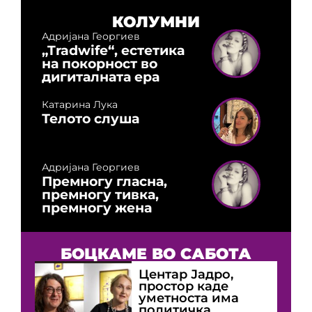
КОЛУМНИ
Адријана Георгиев
„Tradwife“, естетика
на покорност во
дигиталната ера
Катарина Лука
Телото слуша
Адријана Георгиев
Премногу гласна,
премногу тивка,
премногу жена
БОЦКАМЕ ВО САБОТА
Центар Јадро,
простор каде
уметноста има
политичка