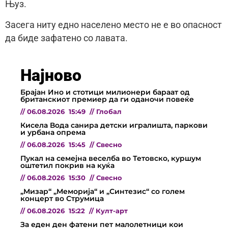
Њуз.
Засега ниту едно населено место не е во опасност
да биде зафатено со лавата.
Најново
Брајан Ино и стотици милионери бараат од
британскиот премиер да ги оданочи повеќе
//
06.08.2026
15:49
//
Глобал
Кисела Вода санира детски игралишта, паркови
и урбана опрема
//
06.08.2026
15:45
//
Свесно
Пукал на семејна веселба во Тетовско, куршум
оштетил покрив на куќа
//
06.08.2026
15:30
//
Свесно
„Мизар“ „Меморија“ и „Синтезис“ со голем
концерт во Струмица
//
06.08.2026
15:22
//
Култ-арт
За еден ден фатени пет малолетници кои