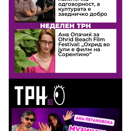
одговорност, а
културата е
заедничко добро
НЕДЕЛЕН ТРН
Ана Опачиќ за
Оhrid Beach Film
Festival: „Охрид во
јули е филм на
Сорентино“