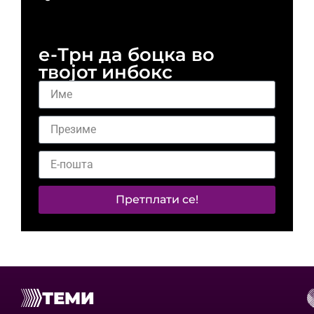
и 
е-Трн да боцка во
твојот инбокс
Претплати се!
ТЕМИ