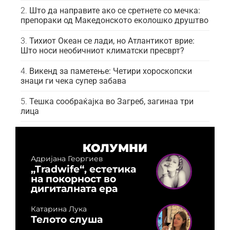
Што да направите ако се сретнете со мечка:
препораки од Македонското еколошко друштво
Тихиот Океан се лади, но Атлантикот врие:
Што носи необичниот климатски пресврт?
Викенд за паметење: Четири хороскопски
знаци ги чека супер забава
Тешка сообраќајка во Загреб, загинаа три
лица
КОЛУМНИ
Адријана Георгиев
„Tradwife“, естетика
на покорност во
дигиталната ера
Катарина Лука
Телото слуша