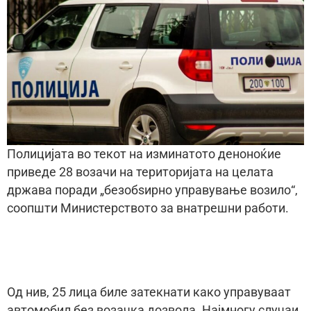
Полицијата во текот на изминатото деноноќие
приведе 28 возачи на територијата на целата
држава поради „безобѕирно управување возило“,
соопшти Министерството за внатрешни работи.
Од нив, 25 лица биле затекнати како управуваат
автомобил без возачка дозвола. Најмногу случаи