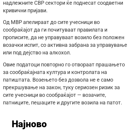
надлежните СВР сектори ќе поднесат соодветни
кривични пријави.
Од МВР апелираат до сите учесници во
сообраќајот да ги почитуваат правилата и
прописите, да не управуваат возило без положен
возачки испит, со активна забрана за управување
или под дејство на алкохол.
Овие податоци повторно го отвораат прашањето
за сообраќајната култура и контролата на
патиштата. Возењето без дозвола не е само
прекршување на закон, туку сериозен ризик за
сите учесници во сообраќајот — возачите,
патниците, пешаците и другите возила на патот.
Најново