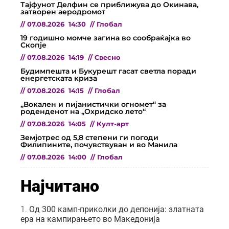
Тајфунот Делфин се приближува до Окинава,
затворен аеродромот
//
07.08.2026
14:30
//
Глобал
19 годишно момче загина во сообраќајка во
Скопје
//
07.08.2026
14:19
//
Свесно
Будимпешта и Букурешт гасат светла поради
енергетската криза
//
07.08.2026
14:15
//
Глобал
„Вокален и пијанистички огномет“ за
роденденот на „Охридско лето“
//
07.08.2026
14:05
//
Култ-арт
Земјотрес од 5,8 степени ги погоди
Филипините, почувствуван и во Манила
//
07.08.2026
14:00
//
Глобал
Најчитано
Од 300 камп-приколки до депонија: златната
ера на кампирањето во Македонија