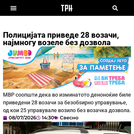
Полицијата приведе 28 возачи,
најмногу возеле без дозвола
МВР соопшти дека во изминатото деноноќие биле
приведени 28 возачи за безобѕирно управување,
од кои 25 управувале возило без возачка дозвола.
08/07/2026
14:30
Свесно