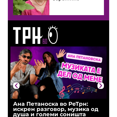
Ана Петаноска во РеТрн:
Ри
искрен разговор, музика од
го
душа и големи соништа
За