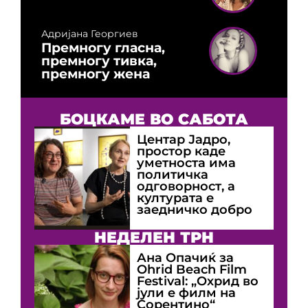
Адријана Георгиев
Премногу гласна,
премногу тивка,
премногу жена
БОЦКАМЕ ВО САБОТА
Центар Јадро,
простор каде
уметноста има
политичка
одговорност, а
културата е
заедничко добро
НЕДЕЛЕН ТРН
Ана Опачиќ за
Оhrid Beach Film
Festival: „Охрид во
јули е филм на
Сорентино“