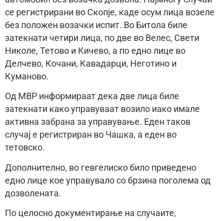
се регистрирани во Скопје, каде осум лица возеле
без положен возачки испит. Во Битола биле
затекнати четири лица, по две во Велес, Свети
Николе, Тетово и Кичево, а по едно лице во
Делчево, Кочани, Кавадарци, Неготино и
Куманово.
Од МВР информираат дека две лица биле
затекнати како управуваат возило иако имале
активна забрана за управување. Еден таков
случај е регистриран во Чашка, а еден во
тетовско.
Дополнително, во гевгелиско било приведено
едно лице кое управувало со брзина поголема од
дозволената.
По целосно документирање на случаите,