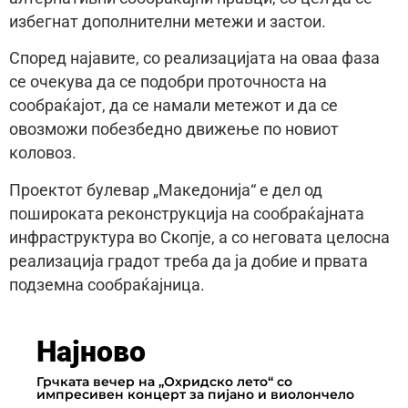
избегнат дополнителни метежи и застои.
Според најавите, со реализацијата на оваа фаза
се очекува да се подобри проточноста на
сообраќајот, да се намали метежот и да се
овозможи побезбедно движење по новиот
коловоз.
Проектот булевар „Македонија“ е дел од
пошироката реконструкција на сообраќајната
инфраструктура во Скопје, а со неговата целосна
реализација градот треба да ја добие и првата
подземна сообраќајница.
Најново
Грчката вечер на „Охридско лето“ со
импресивен концерт за пијано и виолончело