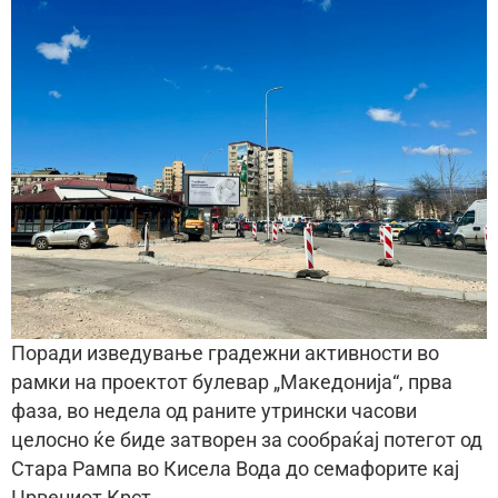
Поради изведување градежни активности во
рамки на проектот булевар „Македонија“, прва
фаза, во недела од раните утрински часови
целосно ќе биде затворен за сообраќај потегот од
Стара Рампа во Кисела Вода до семафорите кај