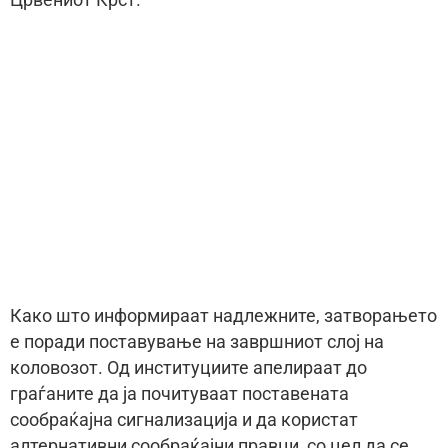
Црвениот Крст.
Како што информираат надлежните, затворањето
е поради поставување на завршниот слој на
коловозот. Од институциите апелираат до
граѓаните да ја почитуваат поставената
сообраќајна сигнализација и да користат
алтернативни сообраќајни правци, со цел да се