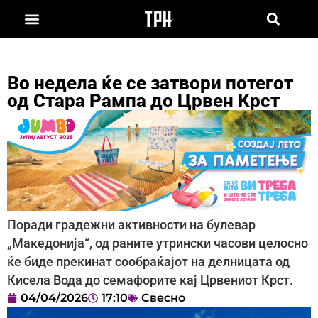
Во недела ќе се затвори потегот
од Стара Рампа до Црвен Крст
Поради градежни активности на булевар
„Македонија“, од раните утрински часови целосно
ќе биде прекинат сообраќајот на делницата од
Кисела Вода до семафорите кај Црвениот Крст.
04/04/2026
17:10
Свесно