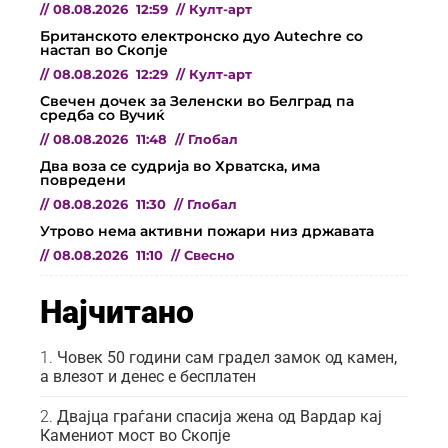
//
08.08.2026
12:59
//
Култ-арт
Британското електронско дуо Autechre со
настап во Скопје
//
08.08.2026
12:29
//
Култ-арт
Свечен дочек за Зеленски во Белград па
средба со Вучиќ
//
08.08.2026
11:48
//
Глобал
Два воза се судрија во Хрватска, има
повредени
//
08.08.2026
11:30
//
Глобал
Утрово нема активни пожари низ државата
//
08.08.2026
11:10
//
Свесно
Најчитано
Човек 50 години сам градел замок од камен,
а влезот и денес е бесплатен
Двајца граѓани спасија жена од Вардар кај
Камениот мост во Скопје