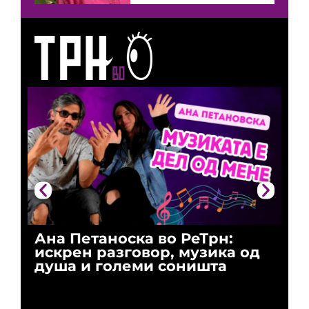
Ана Петаноска во РеТрн:
Ри
искрен разговор, музика од
го
душа и големи соништа
За
и 