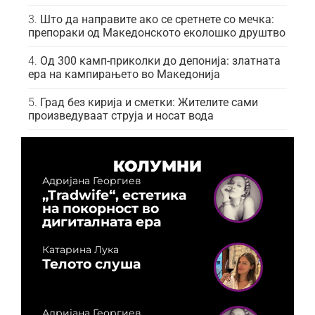
Што да направите ако се сретнете со мечка:
препораки од Македонското еколошко друштво
Од 300 камп-приколки до депонија: златната
ера на кампирањето во Македонија
Град без кирија и сметки: Жителите сами
произведуваат струја и носат вода
КОЛУМНИ
Адријана Георгиев
„Tradwife“, естетика
на покорност во
дигиталната ера
Катарина Лука
Телото слуша
Адријана Георгиев