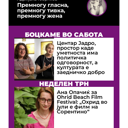
Премногу гласна,
премногу тивка,
премногу жена
БОЦКАМЕ ВО САБОТА
Центар Јадро,
простор каде
уметноста има
политичка
одговорност, а
културата е
заедничко добро
НЕДЕЛЕН ТРН
Ана Опачиќ за
Оhrid Beach Film
Festival: „Охрид во
јули е филм на
Сорентино“