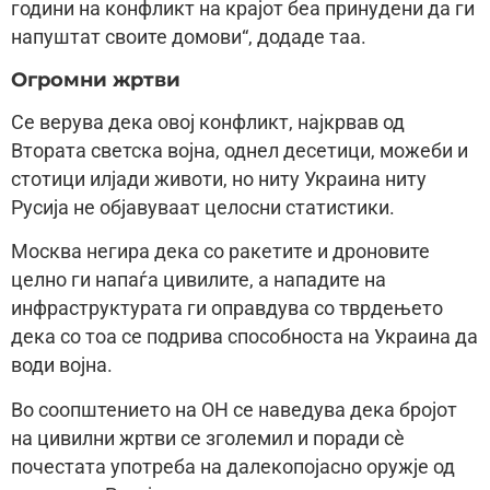
години на конфликт на крајот беа принудени да ги
напуштат своите домови“, додаде таа.
Огромни жртви
Се верува дека овој конфликт, најкрвав од
Втората светска војна, однел десетици, можеби и
стотици илјади животи, но ниту Украина ниту
Русија не објавуваат целосни статистики.
Москва негира дека со ракетите и дроновите
целно ги напаѓа цивилите, а нападите на
инфраструктурата ги оправдува со тврдењето
дека со тоа се подрива способноста на Украина да
води војна.
Во соопштението на ОН се наведува дека бројот
на цивилни жртви се зголемил и поради сè
почестата употреба на далекопојасно оружје од