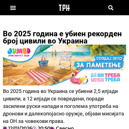
Во 2025 година е убиен рекорден
број цивили во Украина
Во 2025 година во Украина се убиени 2,5 илјади
цивили, а 12 илјади се повредени, поради
засилени руски напади и поголема употреба на
дронови и далекопојасно оружје, објави мисијата
на ОН за човекови права.
12/01/2026
20:50
Свесно