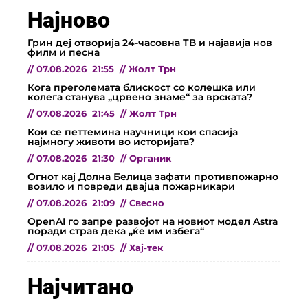
Најново
Грин деј отворија 24-часовна ТВ и најавија нов
филм и песна
//
07.08.2026
21:55
//
Жолт Трн
Кога преголемата блискост со колешка или
колега станува „црвено знаме“ за врската?
//
07.08.2026
21:45
//
Жолт Трн
Кои се петтемина научници кои спасија
најмногу животи во историјата?
//
07.08.2026
21:30
//
Органик
Огнот кај Долна Белица зафати противпожарно
возило и повреди двајца пожарникари
//
07.08.2026
21:09
//
Свесно
OpenAI го запре развојот на новиот модел Astra
поради страв дека „ќе им избега“
//
07.08.2026
21:05
//
Хај-тек
Најчитано