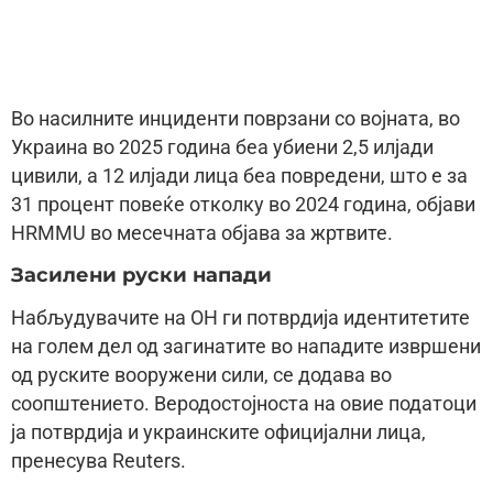
Во насилните инциденти поврзани со војната, во
Украина во 2025 година беа убиени 2,5 илјади
цивили, а 12 илјади лица беа повредени, што е за
31 процент повеќе отколку во 2024 година, објави
HRMMU во месечната објава за жртвите.
Засилени руски напади
Набљудувачите на ОН ги потврдија идентитетите
на голем дел од загинатите во нападите извршени
од руските вооружени сили, се додава во
соопштението. Веродостојноста на овие податоци
ја потврдија и украинските официјални лица,
пренесува Reuters.