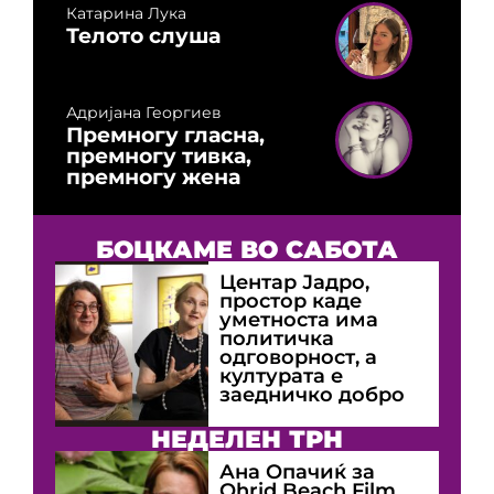
Катарина Лука
Телото слуша
Адријана Георгиев
Премногу гласна,
премногу тивка,
премногу жена
БОЦКАМЕ ВО САБОТА
Центар Јадро,
простор каде
уметноста има
политичка
одговорност, а
културата е
заедничко добро
НЕДЕЛЕН ТРН
Ана Опачиќ за
Оhrid Beach Film