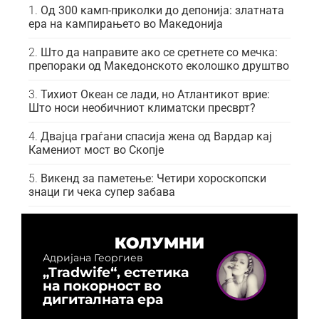
Од 300 камп-приколки до депонија: златната
ера на кампирањето во Македонија
Што да направите ако се сретнете со мечка:
препораки од Македонското еколошко друштво
Тихиот Океан се лади, но Атлантикот врие:
Што носи необичниот климатски пресврт?
Двајца граѓани спасија жена од Вардар кај
Камениот мост во Скопје
Викенд за паметење: Четири хороскопски
знаци ги чека супер забава
КОЛУМНИ
Адријана Георгиев
„Tradwife“, естетика
на покорност во
дигиталната ера