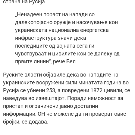
страна на Русија.
„Ненадеен пораст на напади со
далекопојасно оружје и насочување кон
украинската национална енергетска
инфраструктура значи дека
последиците од војната сега ги
чувствуваат и цивилите кои се далеку од
првите линии“, рече Бел.
Руските власти објавиле дека во нападите на
украинските вооружени сили минатата година во
Русија се убиени 253, а повредени 1872 цивили, се
наведува во извештајот. Поради неможност за
пристап и ограничени јавно достапни
информации, ОН не можеле да ги проверат овие
бројки, се додава.