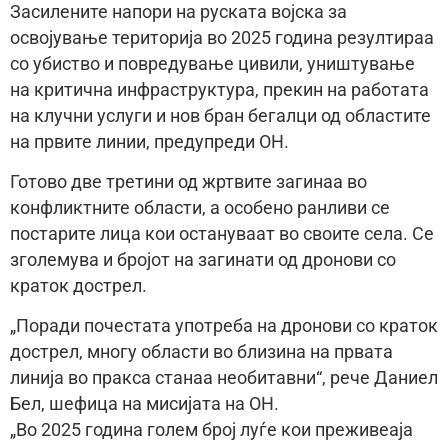
Засилените напори на руската војска за
освојување територија во 2025 година резултираа
со убиство и повредување цивили, уништување
на критична инфраструктура, прекин на работата
на клучни услуги и нов бран бегалци од областите
на првите линии, предупреди ОН.
Готово две третини од жртвите загинаа во
конфликтните области, а особено ранливи се
постарите лица кои остануваат во своите села. Се
зголемува и бројот на загинати од дронови со
краток дострел.
„Поради почестата употреба на дронови со краток
дострел, многу области во близина на првата
линија во пракса станаа необитавни“, рече Даниел
Бел, шефица на мисијата на ОН.
„Во 2025 година голем број луѓе кои преживеаја