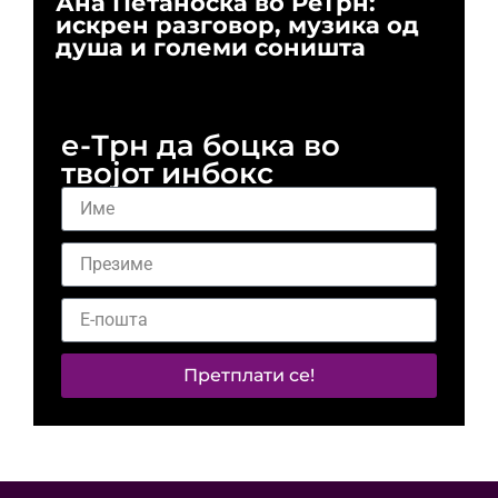
Ана Петаноска во РеТрн:
Ри
искрен разговор, музика од
го
душа и големи соништа
За
и 
е-Трн да боцка во
твојот инбокс
Претплати се!