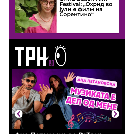
Festival: „Охрид во
јули е филм на
Сорентино“