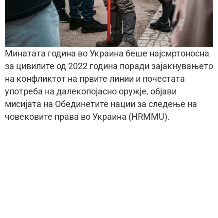
Минатата година во Украина беше најсмртоносна
за цивилите од 2022 година поради зајакнувањето
на конфликтот на првите линии и почестата
употреба на далекопојасно оружје, објави
мисијата на Обединетите нации за следење на
човековите права во Украина (HRMMU).