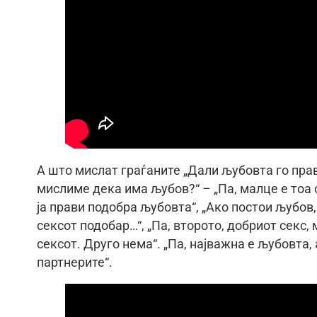
А што мислат граѓаните „Дали љубовта го прав
мислиме дека има љубов?“ – „Па, малце е тоа о
ја прави подобра љубовта“, „Ако постои љубов,
сексот подобар…“, „Па, второто, добриот секс,
сексот. Друго нема“. „Па, најважна е љубовта,
партнерите“.