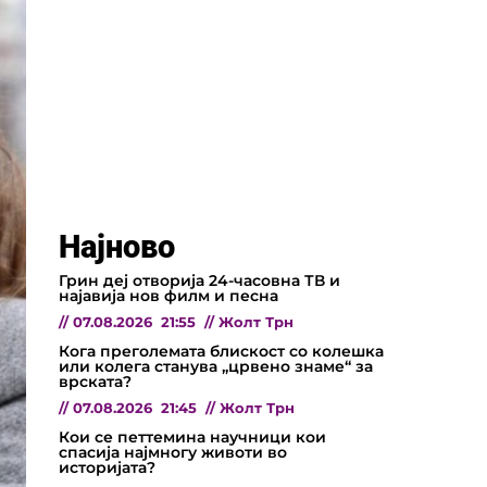
Најново
Грин деј отворија 24-часовна ТВ и
најавија нов филм и песна
//
07.08.2026
21:55
//
Жолт Трн
Кога преголемата блискост со колешка
или колега станува „црвено знаме“ за
врската?
//
07.08.2026
21:45
//
Жолт Трн
Кои се петтемина научници кои
спасија најмногу животи во
историјата?