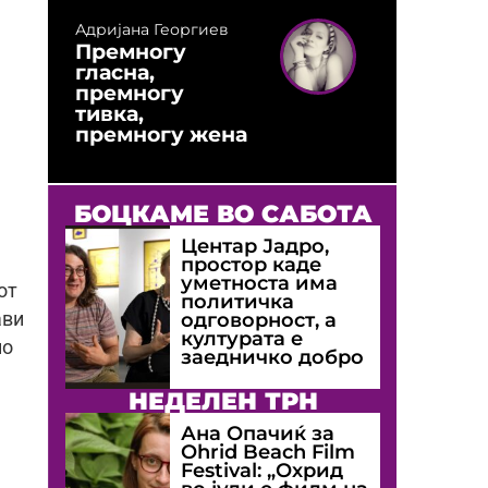
Адријана Георгиев
Премногу
гласна,
премногу
тивка,
премногу жена
БОЦКАМЕ ВО САБОТА
Центар Јадро,
простор каде
уметноста има
от
политичка
одговорност, а
ави
културата е
мо
заедничко добро
НЕДЕЛЕН ТРН
Ана Опачиќ за
Оhrid Beach Film
Festival: „Охрид