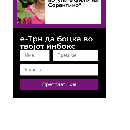
во јули е филм на
Сорентино“
е-Трн да боцка во
твојот инбокс
Претплати се!