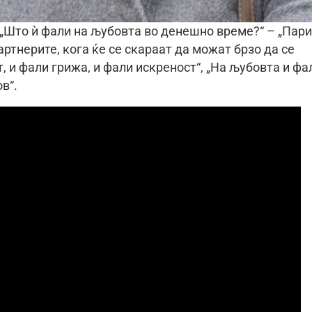
 „Што ѝ фали на љубовта во денешно време?“ – „Пар
артнерите, кога ќе се скараат да можат брзо да се
, и фали грижа, и фали искреност“, „На љубовта и фа
в“.