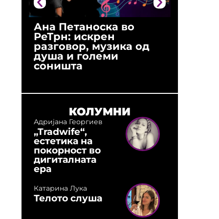
Ана Петаноска во
Ристо 
РеТрн: искрен
(Арханг
разговор, музика од
години
душа и големи
студио:
соништа
музика,
оловни
КОЛУМНИ
Адријана Георгиев
„Tradwife“,
естетика на
покорност во
дигиталната
ера
Катарина Лука
Телото слуша