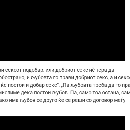
и сексот подобар, или добриот секс нè тера да
бострано, и љубовта го прави добриот секс, а и секс
 ќе постои и добар секс“, „Па љубовта треба да го пр
 мислиме дека постои љубов. Па, само тоа остана, са
 ако има љубов се друго ќе се реши со договор меѓу