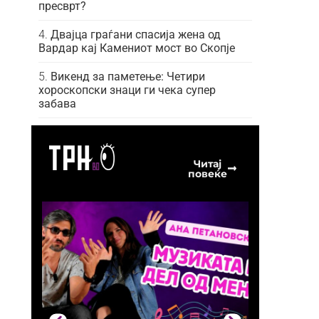
пресврт?
Двајца граѓани спасија жена од
Вардар кај Камениот мост во Скопје
Викенд за паметење: Четири
хороскопски знаци ги чека супер
забава
Читај
повеќе