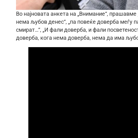
Во најновата анкета на „Внимание“, прашавме
нема љубов денес“, „па повеќе доверба меѓу п
смират…“, „И фали доверба, и фали посветеност
доверба, кога нема доверба, нема да има љубо