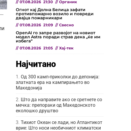
//
07.08.2026
21:30
//
Органик
Огнот кај Долна Белица зафати
и…
противпожарно возило и повреди
двајца пожарникари
//
07.08.2026
21:09
//
Свесно
ли
OpenAI го запре развојот на новиот
модел Astra поради страв дека „ќе им
избега“
//
07.08.2026
21:05
//
Хај-тек
Најчитано
Од 300 камп-приколки до депонија:
златната ера на кампирањето во
Македонија
Што да направите ако се сретнете со
мечка: препораки од Македонското
еколошко друштво
Тихиот Океан се лади, но Атлантикот
врие: Што носи необичниот климатски