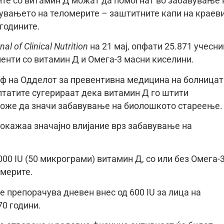
те со витамин Д можат да помогнат во забавување 
лувањето на теломерите – заштитните капи на краев
 годините.
l of Clinical Nutrition
на 21 мај, опфати 25.871 учесни
менти со витамин Д и Омега-3 масни киселини.
еф на Одделот за превентивна медицина на болницат
татите сугерираат дека витамин Д го штити
може да значи забавување на биолошкото стареење.
покажаа значајно влијание врз забавување на
00 IU (50 микрограми) витамин Д, со или без Омега-3
омерите.
е препорачува дневен внес од 600 IU за лица на
70 години.