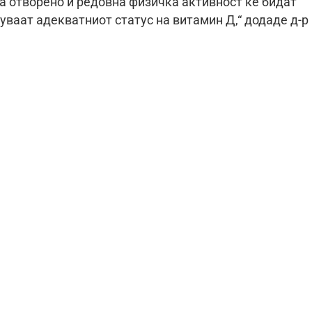
а отворено и редовна физичка активност ќе бидат
уваат адекватниот статус на витамин Д,“ додаде д-р