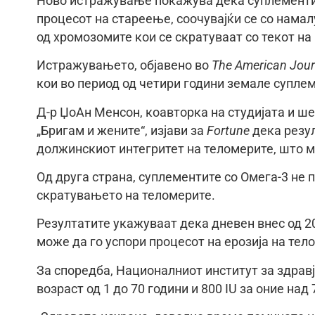
Ново истражување покажува дека суплементи
процесот на стареење, соочувајќи се со нама
од хромозомите кои се скратуваат со текот на
Истражувањето, објавено во
The American Journa
кои во период од четири години земале супле
Д-р ЏоАн Менсон, коавторка на студијата и ш
„Бригам и жените“, изјави за
Fortune
дека резул
должинскиот интегритет на теломерите, што 
Од друга страна, суплементите со Омега-3 не 
скратувањето на теломерите.
Резултатите укажуваат дека дневен внес од 20
може да го успори процесот на ерозија на тел
За споредба, Националниот институт за здравј
возраст од 1 до 70 години и 800 IU за оние над 