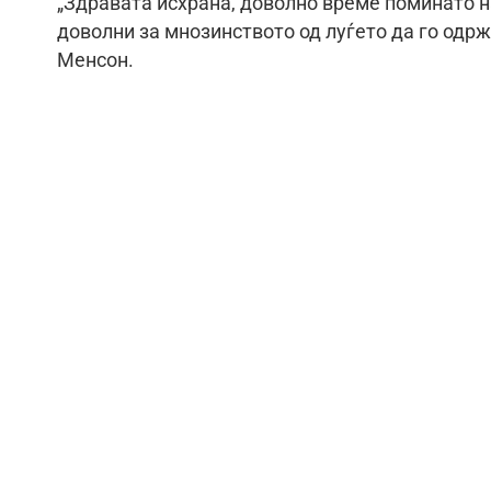
„Здравата исхрана, доволно време поминато н
доволни за мнозинството од луѓето да го одрж
Менсон.