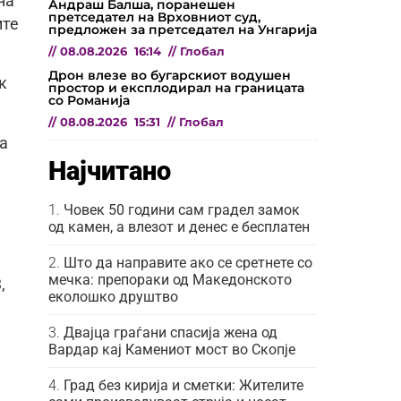
на
Андраш Балша, поранешен
претседател на Врховниот суд,
ите
предложен за претседател на Унгарија
//
08.08.2026
16:14
//
Глобал
Дрон влезе во бугарскиот водушен
к
простор и експлодирал на границата
со Романија
//
08.08.2026
15:31
//
Глобал
а
Најчитано
Човек 50 години сам градел замок
од камен, а влезот и денес е бесплатен
Што да направите ако се сретнете со
мечка: препораки од Македонското
,
еколошко друштво
Двајца граѓани спасија жена од
Вардар кај Камениот мост во Скопје
Град без кирија и сметки: Жителите