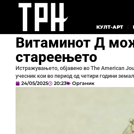
КУЛТ-АРТ
Витаминот Д мож
стареењето
Истражувањето, објавено во The American Journa
учесник кои во период од четири години зема
24/05/2025
20:23
Органик