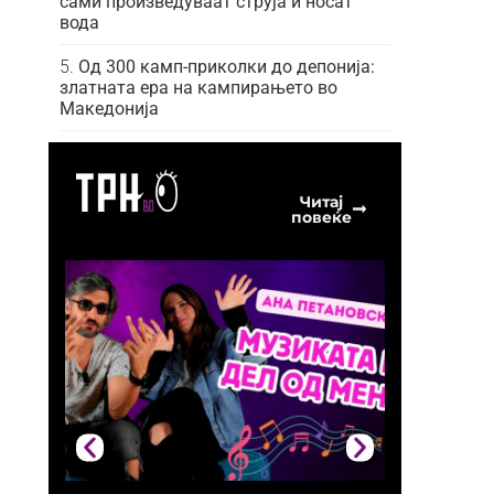
сами произведуваат струја и носат
вода
Од 300 камп-приколки до депонија:
златната ера на кампирањето во
Македонија
Читај
повеќе