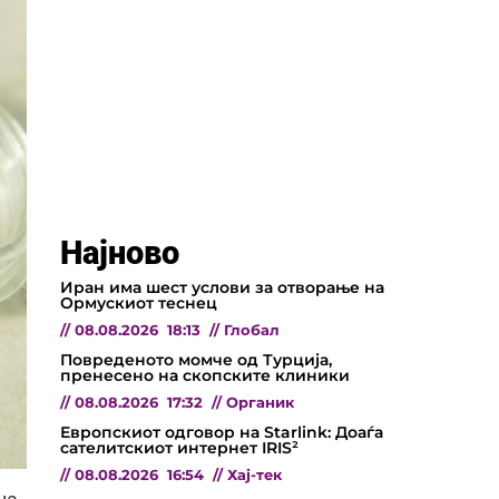
Најново
Иран има шест услови за отворање на
Ормускиот теснец
//
08.08.2026
18:13
//
Глобал
Повреденото момче од Турција,
пренесено на скопските клиники
//
08.08.2026
17:32
//
Органик
Европскиот одговор на Starlink: Доаѓа
сателитскиот интернет IRIS²
//
08.08.2026
16:54
//
Хај-тек