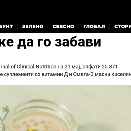
БУНТ
ЗЕЛЕНО
СВЕСНО
ГЛОБАЛ
СТОР
е да го забави
l of Clinical Nutrition на 21 мај, опфати 25.871
ле суплементи со витамин Д и Омега-3 масни киселин