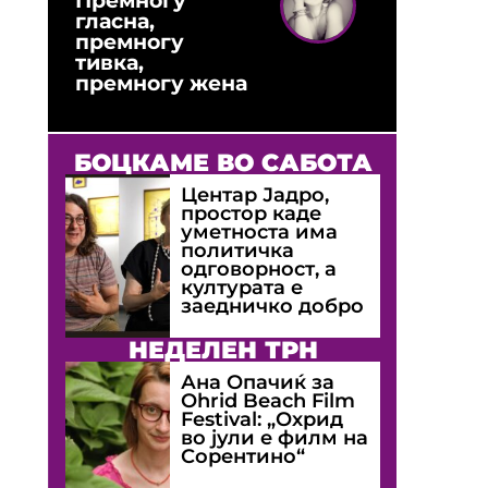
гласна,
премногу
тивка,
премногу жена
БОЦКАМЕ ВО САБОТА
Центар Јадро,
простор каде
уметноста има
политичка
одговорност, а
културата е
заедничко добро
НЕДЕЛЕН ТРН
Ана Опачиќ за
Оhrid Beach Film
Festival: „Охрид
во јули е филм на
Сорентино“