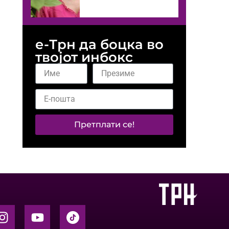
е-Трн да боцка во
твојот инбокс
Претплати се!