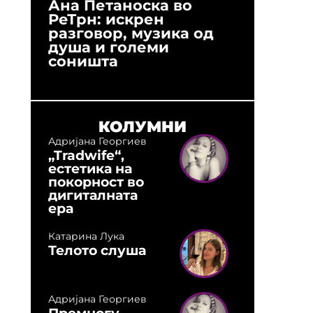
Ана Петаноска во
Ристо 
РеТрн: искрен
(Арханг
разговор, музика од
години
душа и големи
студио:
соништа
музика,
оловни
КОЛУМНИ
Адријана Георгиев
„Tradwife“,
естетика на
покорност во
дигиталната
ера
Катарина Лука
Телото слуша
Адријана Георгиев
Премногу