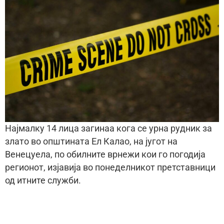
Најмалку 14 лица загинаа кога се урна рудник за
злато во општината Ел Калао, на југот на
Венецуела, по обилните врнежи кои го погодија
регионот, изјавија во понеделникот претставници
од итните служби.