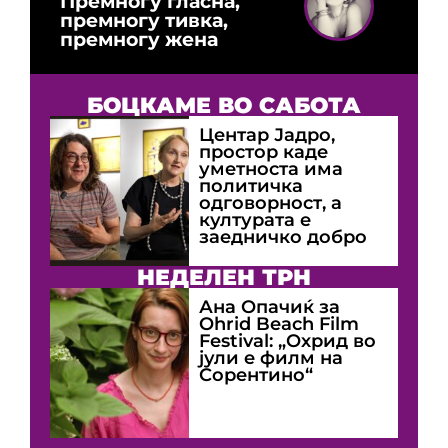
Премногу гласна,
премногу тивка,
премногу жена
БОЦКАМЕ ВО САБОТА
Центар Јадро,
простор каде
уметноста има
политичка
одговорност, а
културата е
заедничко добро
НЕДЕЛЕН ТРН
Ана Опачиќ за
Оhrid Beach Film
Festival: „Охрид во
јули е филм на
Сорентино“