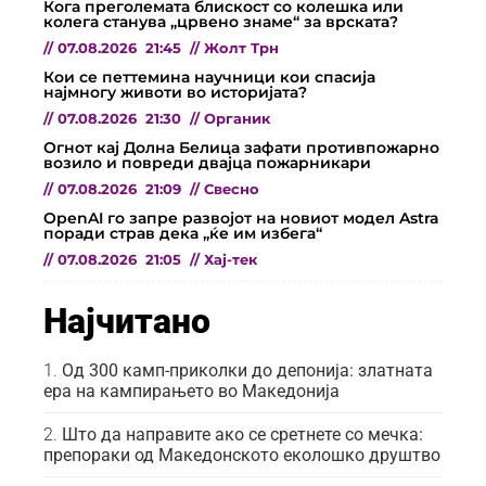
Кога преголемата блискост со колешка или
колега станува „црвено знаме“ за врската?
//
07.08.2026
21:45
//
Жолт Трн
Кои се петтемина научници кои спасија
најмногу животи во историјата?
//
07.08.2026
21:30
//
Органик
Огнот кај Долна Белица зафати противпожарно
возило и повреди двајца пожарникари
//
07.08.2026
21:09
//
Свесно
OpenAI го запре развојот на новиот модел Astra
поради страв дека „ќе им избега“
//
07.08.2026
21:05
//
Хај-тек
Најчитано
Од 300 камп-приколки до депонија: златната
ера на кампирањето во Македонија
Што да направите ако се сретнете со мечка:
препораки од Македонското еколошко друштво