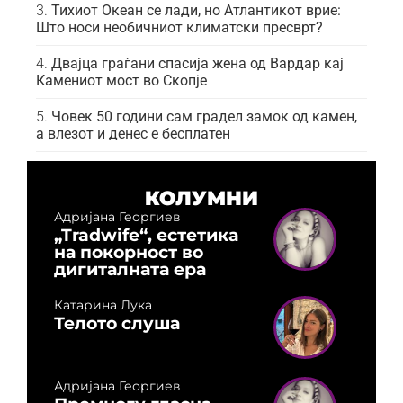
Тихиот Океан се лади, но Атлантикот врие:
Што носи необичниот климатски пресврт?
Двајца граѓани спасија жена од Вардар кај
Камениот мост во Скопје
Човек 50 години сам градел замок од камен,
а влезот и денес е бесплатен
КОЛУМНИ
Адријана Георгиев
„Tradwife“, естетика
на покорност во
дигиталната ера
Катарина Лука
Телото слуша
Адријана Георгиев