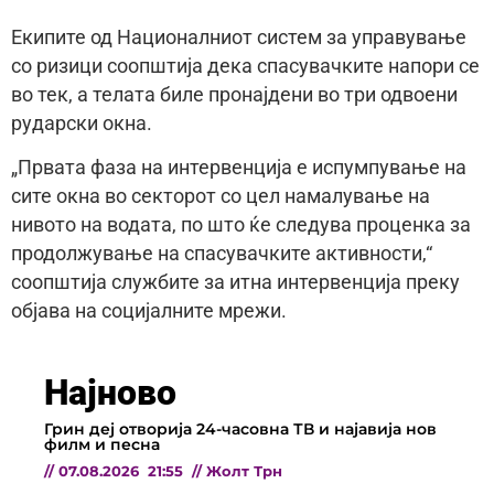
Екипите од Националниот систем за управување
со ризици соопштија дека спасувачките напори се
во тек, а телата биле пронајдени во три одвоени
рударски окна.
„Првата фаза на интервенција е испумпување на
сите окна во секторот со цел намалување на
нивото на водата, по што ќе следува проценка за
продолжување на спасувачките активности,“
соопштија службите за итна интервенција преку
објава на социјалните мрежи.
Најново
Грин деј отворија 24-часовна ТВ и најавија нов
филм и песна
//
07.08.2026
21:55
//
Жолт Трн