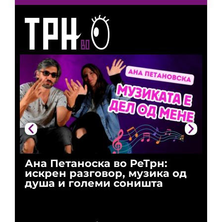
Ана Петаноска во РеТрн:
Ри
искрен разговор, музика од
го
душа и големи соништа
За
и 