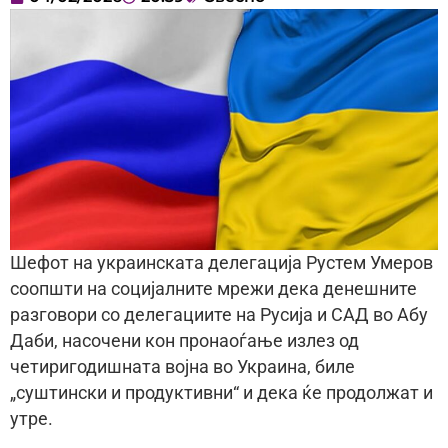
Шефот на украинската делегација Рустем Умеров
соопшти на социјалните мрежи дека денешните
разговори со делегациите на Русија и САД во Абу
Даби, насочени кон пронаоѓање излез од
четиригодишната војна во Украина, биле
„суштински и продуктивни“ и дека ќе продолжат и
утре.