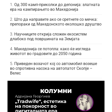
Од 300 камп-приколки до депонија: златната
ера на кампирањето во Македонија
Што да направите ако се сретнете со мечка:
препораки од Македонското еколошко друштво
Научниците открија сложен екосистем
длабоко под површината на Земјата
Македонија се потопла: како ќе изгледа
животот во градовите до 2050 година
Приведен возачот кој со автомобил возеше
во спротивна насока на автопатот Скопје –
Велес
КОЛУМНИ
Адријана Георгиев
„Tradwife“, естетика
на покорност во
дигиталната ера