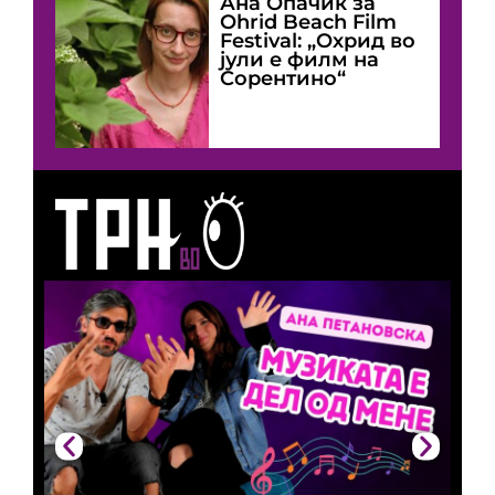
Ана Опачиќ за
Оhrid Beach Film
Festival: „Охрид во
јули е филм на
Сорентино“