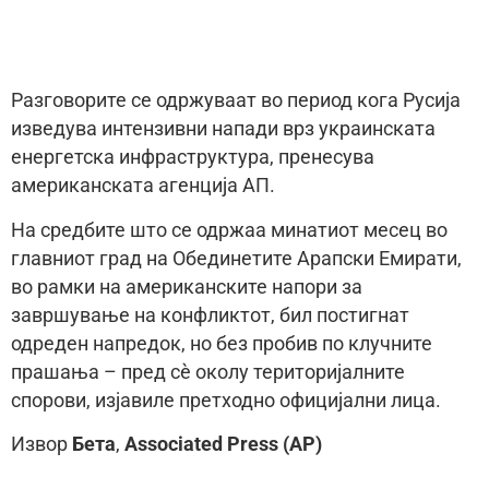
Разговорите се одржуваат во период кога Русија
изведува интензивни напади врз украинската
енергетска инфраструктура, пренесува
американската агенција АП.
На средбите што се одржаа минатиот месец во
главниот град на Обединетите Арапски Емирати,
во рамки на американските напори за
завршување на конфликтот, бил постигнат
одреден напредок, но без пробив по клучните
прашања – пред сè околу територијалните
спорови, изјавиле претходно официјални лица.
Извор
Бета
,
Associated Press (AP)