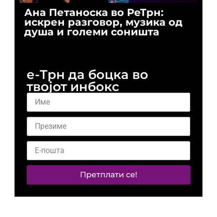
Ана Петаноска во РеТрн:
Ри
искрен разговор, музика од
го
душа и големи соништа
За
и 
е-Трн да боцка во
твојот инбокс
Претплати се!