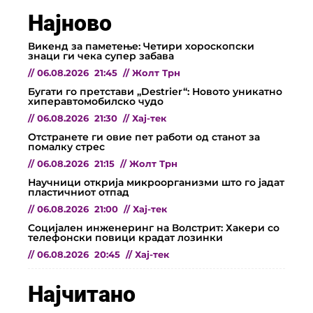
Најново
Викенд за паметење: Четири хороскопски
знаци ги чека супер забава
//
06.08.2026
21:45
//
Жолт Трн
Бугати го претстави „Destrier“: Новото уникатно
хиперавтомобилско чудо
//
06.08.2026
21:30
//
Хај-тек
Отстранете ги овие пет работи од станот за
помалку стрес
//
06.08.2026
21:15
//
Жолт Трн
Научници открија микроорганизми што го јадат
пластичниот отпад
//
06.08.2026
21:00
//
Хај-тек
Социјален инженеринг на Волстрит: Хакери со
телефонски повици крадат лозинки
//
06.08.2026
20:45
//
Хај-тек
Најчитано