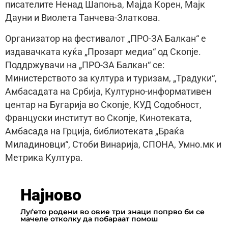
писателите Ненад Шапоња, Мајда Корен, Мајк
Дауни и Виолета Танчева-Златкова.
Организатор на фестивалот „ПРО-ЗА Балкан“ е
издавачката куќа „Прозарт медиа“ од Скопје.
Поддржувачи на „ПРО-ЗА Балкан“ се:
Министерството за култура и туризам, „Традуки“,
Амбасадата на Србија, Културно-информативен
центар на Бугарија во Скопје, КУД Содобност,
Француски институт во Скопје, Кинотеката,
Амбасада на Грција, библиотеката „Браќа
Миладиновци“, Стоби Винарија, СПОНА, Умно.мк и
Метрика Култура.
Најново
Луѓето родени во овие три знаци попрво би се
мачеле отколку да побараат помош