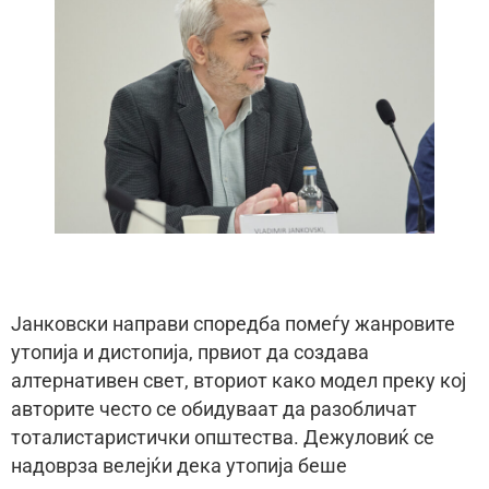
Јанковски направи споредба помеѓу жанровите
утопија и дистопија, првиот да создава
алтернативен свет, вториот како модел преку кој
авторите често се обидуваат да разобличат
тоталистаристички општества. Дежуловиќ се
надоврза велејќи дека утопија беше