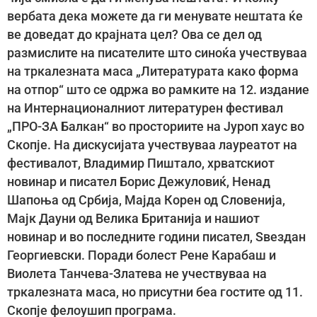
вербата дека можете да ги менувате нештата ќе
ве доведат до крајната цел? Ова се дел од
размислите на писателите што синоќа учествуваа
на тркалезната маса „Литературата како форма
на отпор“ што се одржа во рамките на 12. издание
на Интернационалниот литературен фестивал
„ПРО-ЗА Балкан“ во просториите на Јуроп хаус во
Скопје. На дискусијата учествуваа лауреатот на
фестивалот, Владимир Пиштало, хрватскиот
новинар и писател Борис Дежуловиќ, Ненад
Шапоња од Србија, Мајда Корен од Словенија,
Мајк Дауни од Велика Британија и нашиот
новинар и во последните години писател, Ѕвездан
Георгиевски. Поради болест Рене Карабаш и
Виолета Танчева-Златева не учествуваа на
тркалезната маса, но присутни беа гостите од 11.
Скопје фелоушип програма.