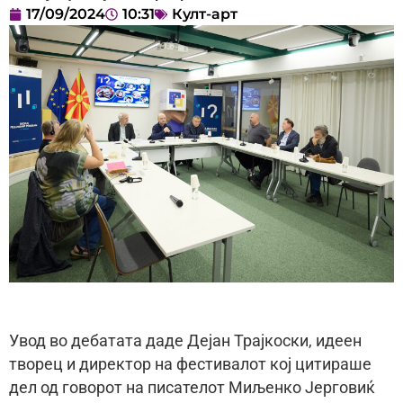
17/09/2024
10:31
Култ-арт
Увод во дебатата даде Дејан Трајкоски, идеен
творец и директор на фестивалот кој цитираше
дел од говорот на писателот Миљенко Јерговиќ