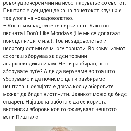
револуционерен чин на несогласување со светот,
Пиштало е дециден дека на почетокот клучна е
таа улога на незадоволство.
– Кога си млад, сите те нервираат. Како во
песната I Don’t Like Mondays (Не ми се допаѓаат
понеделниците н.з.). Тоа незадоволство и
нелагодност ми се многу познати. Во комунизмот
секогаш зборуваа за еден термин –
анархосиндикализам. Не ги разбирав, што
зборувате луѓе? Ајде да веруваме во тоа што
зборуваме и да почнеме да ги разбираме
нештата. Поезијата е доказ колку зборовите
можат да бидат вистинити. Јазикот може да биде
стварен. Најважна работа е да се користат
вистински зборови кои го оживуваат нештото –
вели Пиштало.