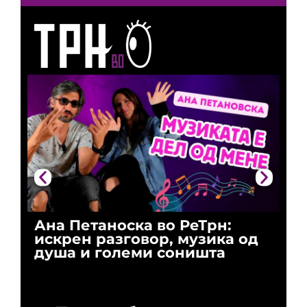
Ана Петаноска во РеТрн:
Ри
искрен разговор, музика од
го
душа и големи соништа
За
и 