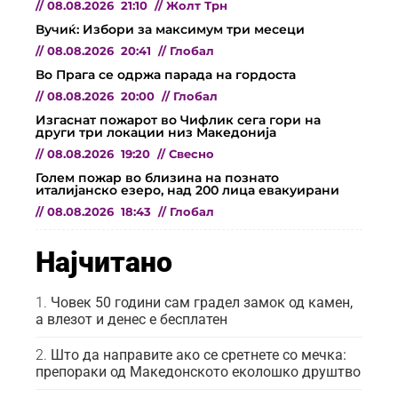
//
08.08.2026
21:10
//
Жолт Трн
Вучиќ: Избори за максимум три месеци
//
08.08.2026
20:41
//
Глобал
Во Прага се одржа парада на гордоста
//
08.08.2026
20:00
//
Глобал
Изгаснат пожарот во Чифлик сега гори на
други три локации низ Македонија
//
08.08.2026
19:20
//
Свесно
Голем пожар во близина на познато
италијанско езеро, над 200 лица евакуирани
//
08.08.2026
18:43
//
Глобал
Најчитано
Човек 50 години сам градел замок од камен,
а влезот и денес е бесплатен
Што да направите ако се сретнете со мечка:
препораки од Македонското еколошко друштво