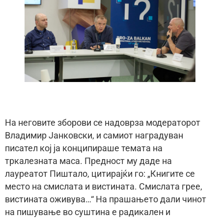
На неговите зборови се надоврза модераторот
Владимир Јанковски, и самиот наградуван
писател кој ја конципираше темата на
тркалезната маса. Предност му даде на
лауреатот Пиштало, цитирајќи го: „Книгите се
место на смислата и вистината. Смислата грее,
вистината оживува…“ На прашањето дали чинот
на пишување во суштина е радикален и