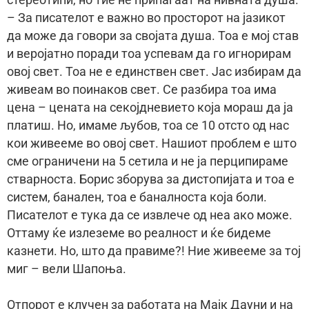
стереотипи, но тие не припаѓаат на нивната душа.
– За писателот е важно во просторот на јазикот
да може да говори за својата душа. Тоа е мој став
и веројатно поради тоа успевам да го игнорирам
овој свет. Тоа не е единствен свет. Јас избирам да
живеам во поинаков свет. Се разбира тоа има
цена – цената на секојдневието која мораш да ја
платиш. Но, имаме љубов, тоа се 10 отсто од нас
кои живееме во овој свет. Нашиот проблем е што
сме ограничени на 5 сетила и не ја перципираме
стварноста. Борис зборува за дистопијата и тоа е
систем, банален, тоа е баналноста која боли.
Писателот е тука да се извлече од неа ако може.
Оттаму ќе излеземе во реалност и ќе бидеме
казнети. Но, што да правиме?! Ние живееме за тој
миг – вели Шапоња.
Отпорот е клучeн за работата на Мајк Дауни и на