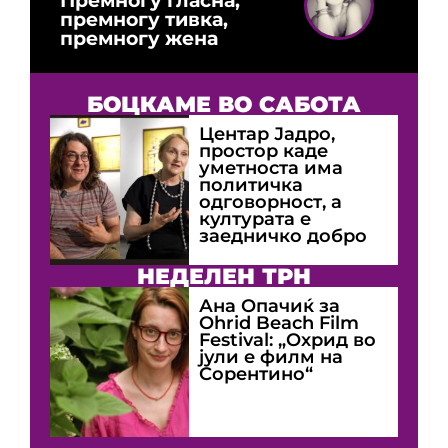
Премногу гласна,
премногу тивка,
премногу жена
БОЦКАМЕ ВО САБОТА
Центар Јадро,
простор каде
уметноста има
политичка
одговорност, а
културата е
заедничко добро
НЕДЕЛЕН ТРН
Ана Опачиќ за
Оhrid Beach Film
Festival: „Охрид во
јули е филм на
Сорентино“