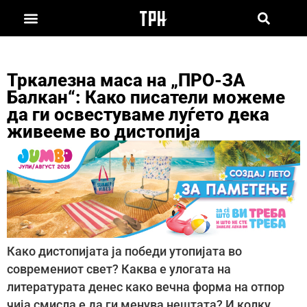
Тркалезна маса на „ПРО-ЗА
Балкан“: Како писатели можеме
да ги освестуваме луѓето дека
живееме во дистопија
Како дистопијата ја победи утопијата во
современиот свет? Каква е улогата на
литературата денес како вечна форма на отпор
чија смисла е да ги менува нештата? И колку