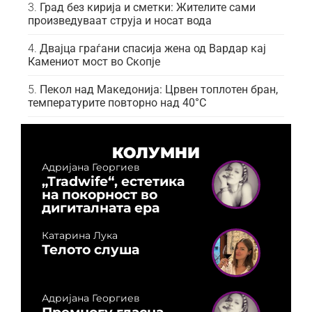
Град без кирија и сметки: Жителите сами
произведуваат струја и носат вода
Двајца граѓани спасија жена од Вардар кај
Камениот мост во Скопје
Пекол над Македонија: Црвен топлотен бран,
температурите повторно над 40°C
КОЛУМНИ
Адријана Георгиев
„Tradwife“, естетика
на покорност во
дигиталната ера
Катарина Лука
Телото слуша
Адријана Георгиев