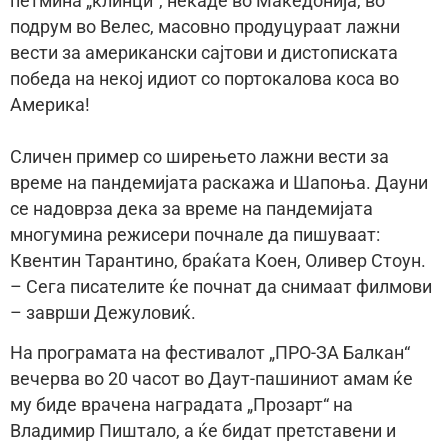
петмина „клинци“, некаде во Македонија, во
подрум во Велес, масовно продуцураат лажни
вести за американски сајтови и дистописката
победа на некој идиот со портокалова коса во
Америка!
Сличен пример со ширењето лажни вести за
време на пандемијата раскажа и Шапоња. Дауни
се надоврза дека за време на пандемијата
многумина режисери почнале да пишуваат:
Квентин Тарантино, браќата Коен, Оливер Стоун.
– Сега писателите ќе почнат да снимаат филмови
– заврши Дежуловиќ.
На програмата на фестивалот „ПРО-ЗА Балкан“
вечерва во 20 часот во Даут-пашиниот амам ќе
му биде врачена наградата „Прозарт“ на
Владимир Пиштало, а ќе бидат претставени и