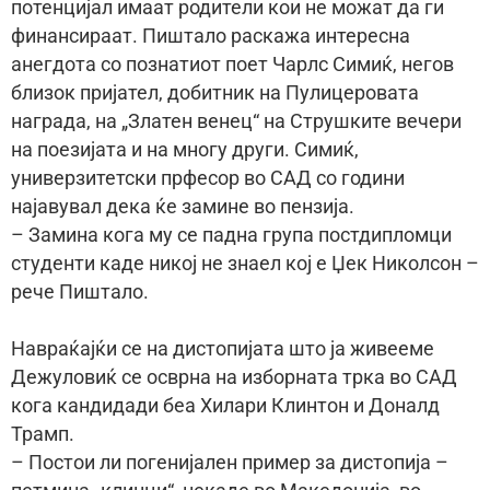
потенцијал имаат родители кои не можат да ги
финансираат. Пиштало раскажа интересна
анегдота со познатиот поет Чарлс Симиќ, негов
близок пријател, добитник на Пулицеровата
награда, на „Златен венец“ на Струшките вечери
на поезијата и на многу други. Симиќ,
универзитетски прфесор во САД со години
најавувал дека ќе замине во пензија.
– Замина кога му се падна група постдипломци
студенти каде никој не знаел кој е Џек Николсон –
рече Пиштало.
Навраќајќи се на дистопијата што ја живееме
Дежуловиќ се осврна на изборната трка во САД
кога кандидади беа Хилари Клинтон и Доналд
Трамп.
– Постои ли погенијален пример за дистопија –