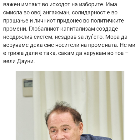
важен импакт во исходот на изборите. Има
смисла во овој ангажман, солидарност е во
прашање и личниот придонес во политичките
промени. Глобалниот капитализам создаде
неодржлив систем, нездрав за луѓето. Мора да
веруваме дека сме носители на промената. Не ми
е грижа дали е така, сакам да верувам во тоа –
вели Дауни.