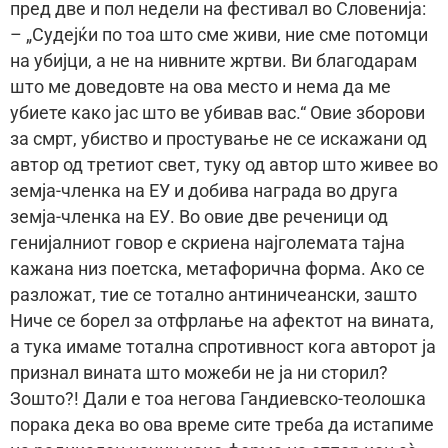
пред две и пол недели на фестивал во Словенија:
– „Судејќи по тоа што сме живи, ние сме потомци
на убијци, а не на нивните жртви. Ви благодарам
што ме доведовте на ова место и нема да ме
убиете како јас што ве убивав вас.“ Овие зборови
за смрт, убиство и простување не се искажани од
автор од третиот свет, туку од автор што живее во
земја-членка на ЕУ и добива награда во друга
земја-членка на ЕУ. Во овие две реченици од
генијалниот говор е скриена најголемата тајна
кажана низ поетска, метафорична форма. Ако се
разложат, тие се тотално антиничеански, зашто
Ниче се борел за отфрлање на афектот на вината,
а тука имаме тотална спротивност кога авторот ја
признал вината што можеби не ја ни сторил?
Зошто?! Дали е тоа негова Гандиевско-теолошка
порака дека во ова време сите треба да истапиме