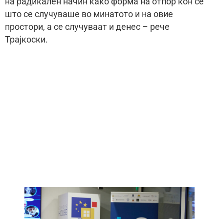
на радикален начин како форма на отпор кон сè
што се случуваше во минатото и на овие
простори, а се случуваат и денес – рече
Трајкоски.