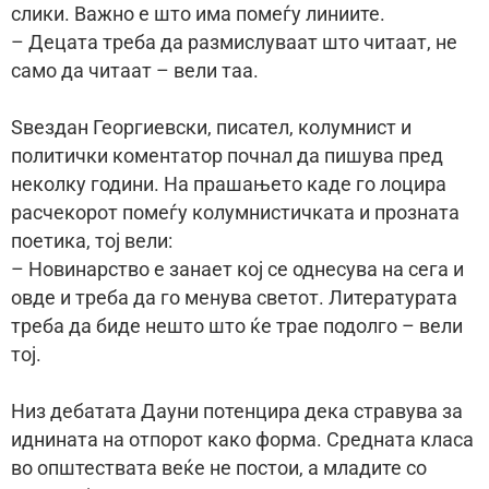
слики. Важно е што има помеѓу линиите.
– Децата треба да размислуваат што читаат, не
само да читаат – вели таа.
Ѕвездан Георгиевски, писател, колумнист и
политички коментатор почнал да пишува пред
неколку години. На прашањето каде го лоцира
расчекорот помеѓу колумнистичката и прозната
поетика, тој вели:
– Новинарство е занает кој се однесува на сега и
овде и треба да го менува светот. Литературата
треба да биде нешто што ќе трае подолго – вели
тој.
Низ дебатата Дауни потенцира дека стравува за
иднината на отпорот како форма. Средната класа
во општествата веќе не постои, а младите со