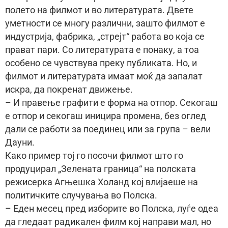
полето на филмот и во литературата. Двете
уметности се многу различни, зашто филмот е
индустрија, фабрика, „стрејт“ работа во која се
прават пари. Со литературата е понаку, а тоа
особено се чувствува преку публиката. Но, и
филмот и литературата имаат моќ да запалат
искра, да покренат движење.
– И правење графити е форма на отпор. Секогаш
е отпор и секогаш иницира промена, без оглед
дали се работи за поединец или за група – вели
Дауни.
Како пример тој го посочи филмот што го
продуцирал „Зелената граница“ на полската
режисерка Агњешка Холанд кој влијаеше на
политичките случувања во Полска.
– Еден месец пред изборите во Полска, луѓе одеа
да гледаат радикален филм кој направи мал, но