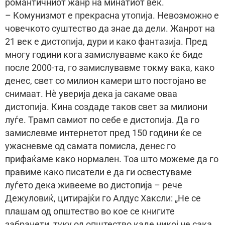
романтичниот жанр на минатиот век.
– Комунизмот е прекрасна утопија. Невозможно е
човечкото суштество да знае да дели. Жанрот на
21 век е дистопија, дури и како фантазија. Пред
многу години кога замислувавме како ќе биде
после 2000-та, го замислувавме токму вака, како
денес, свет со милион камери што постојано ве
снимаат. Нè уверија дека ја сакаме оваа
дистопија. Кина создаде таков свет за милиони
луѓе. Трамп самиот по себе е дистопија. Да го
замислевме интернетот пред 150 години ќе се
ужасневме од самата помисла, денес го
прифаќаме како нормален. Тоа што можеме да го
правиме како писатели е да ги освестуваме
луѓето дека живееме во дистопија – рече
Дежуловиќ, цитирајќи го Алдус Хаксли: „Не се
плашам од општество во кое се книгите
забранети, туку од општество каде никој не сака