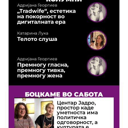
Адријана Георгиев
„Tradwife“, естетика
на покорност во
дигиталната ера
Катарина Лука
Телото слуша
Адријана Георгиев
Премногу гласна,
премногу тивка,
премногу жена
БОЦКАМЕ ВО САБОТА
Центар Јадро,
простор каде
уметноста има
политичка
одговорност, а
културата е