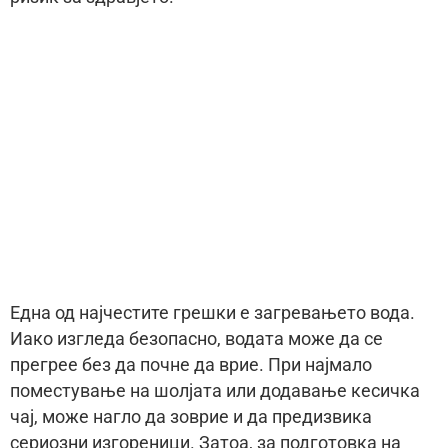
Една од најчестите грешки е загревањето вода.
Иако изгледа безопасно, водата може да се
прегрее без да почне да врие. При најмало
поместување на шолјата или додавање кесичка
чај, може нагло да зоврие и да предизвика
сериозни изгореници. Затоа, за подготовка на