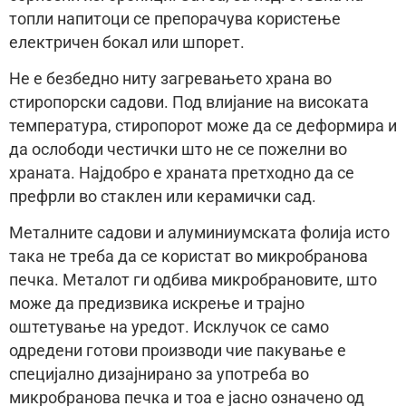
топли напитоци се препорачува користење
електричен бокал или шпорет.
Не е безбедно ниту загревањето храна во
стиропорски садови. Под влијание на високата
температура, стиропорот може да се деформира и
да ослободи честички што не се пожелни во
храната. Најдобро е храната претходно да се
префрли во стаклен или керамички сад.
Металните садови и алуминиумската фолија исто
така не треба да се користат во микробранова
печка. Металот ги одбива микробрановите, што
може да предизвика искрење и трајно
оштетување на уредот. Исклучок се само
одредени готови производи чие пакување е
специјално дизајнирано за употреба во
микробранова печка и тоа е јасно означено од