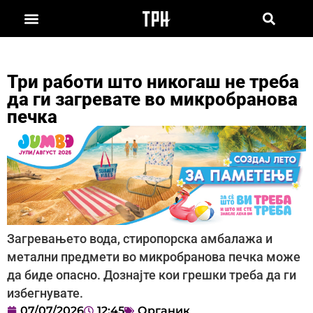
Три работи што никогаш не треба
да ги загревате во микробранова
печка
Загревањето вода, стиропорска амбалажа и
метални предмети во микробранова печка може
да биде опасно. Дознајте кои грешки треба да ги
избегнувате.
07/07/2026
12:45
Органик