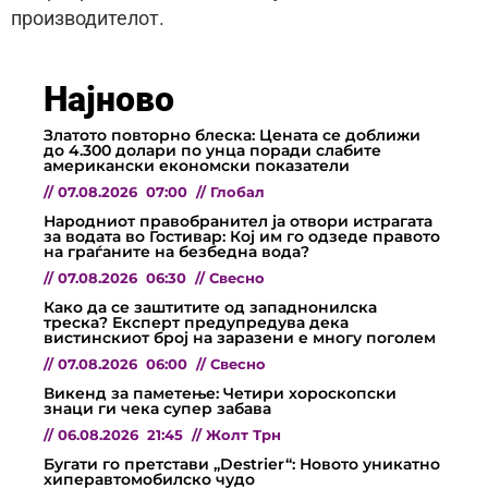
производителот.
Најново
Златото повторно блеска: Цената се доближи
до 4.300 долари по унца поради слабите
американски економски показатели
//
07.08.2026
07:00
//
Глобал
Народниот правобранител ја отвори истрагата
за водата во Гостивар: Кој им го одзеде правото
на граѓаните на безбедна вода?
//
07.08.2026
06:30
//
Свесно
Како да се заштитите од западнонилска
треска? Експерт предупредува дека
вистинскиот број на заразени е многу поголем
//
07.08.2026
06:00
//
Свесно
Викенд за паметење: Четири хороскопски
знаци ги чека супер забава
//
06.08.2026
21:45
//
Жолт Трн
Бугати го претстави „Destrier“: Новото уникатно
хиперавтомобилско чудо