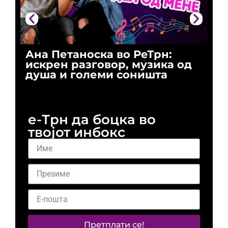
Ана Петаноска во РеТрн:
Ри
искрен разговор, музика од
го
душа и големи соништа
За
и 
е-Трн да боцка во
твојот инбокс
Претплати се!