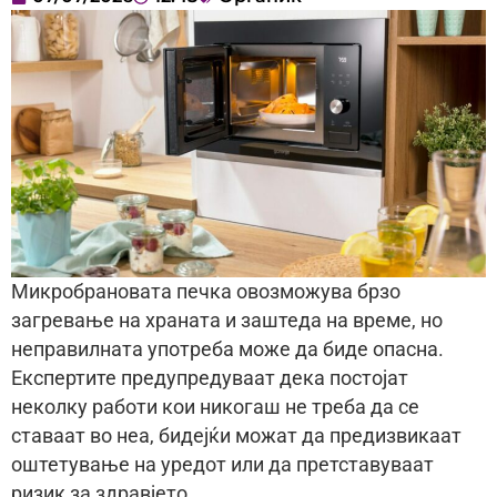
Микробрановата печка овозможува брзо
загревање на храната и заштеда на време, но
неправилната употреба може да биде опасна.
Експертите предупредуваат дека постојат
неколку работи кои никогаш не треба да се
ставаат во неа, бидејќи можат да предизвикаат
оштетување на уредот или да претставуваат
ризик за здравјето.