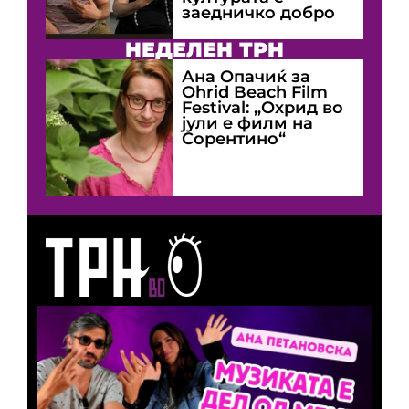
заедничко добро
НЕДЕЛЕН ТРН
Ана Опачиќ за
Оhrid Beach Film
Festival: „Охрид во
јули е филм на
Сорентино“