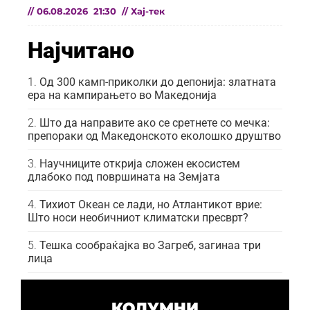
//
06.08.2026
21:30
//
Хај-тек
Најчитано
Од 300 камп-приколки до депонија: златната
ера на кампирањето во Македонија
Што да направите ако се сретнете со мечка:
препораки од Македонското еколошко друштво
Научниците открија сложен екосистем
длабоко под површината на Земјата
Тихиот Океан се лади, но Атлантикот врие:
Што носи необичниот климатски пресврт?
Тешка сообраќајка во Загреб, загинаа три
лица
КОЛУМНИ