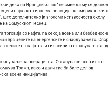
ри дека на Иран „никогаш“ не смее да му се дозво
ја оцени најновата иранска реакција на американскио
, што дополнително ја зголеми неизвесноста околу
е на Ормускиот Теснец.
а трговија со нафта, па секоја воена или безбедносн
дици врз цените на енергенсите и снабдувањето. Спо
ала цените на нафтата и ги засилила стравувањата о
почнување на операцијата. Останува нејасно и што
мнува Трамп, како и дали тие би биле дел од
ска воена иницијатива.