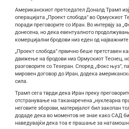
Американскиот претседател Доналд Трамп изј
операцијата „Проект слобода“ во Ормускиот Т
поради преговорите со Иран. Во интервју за „Ф
донесена, но дека евентуалното продолжувањ
комерцијални бродови низ еден од најважните
„Проект слобода“ првично беше претставен к
движење на бродови низ Ормускиот Теснец, но
разговорите со Техеран. Според „Фокс њуз“, 
мировен договор до Иран, додека американск
сила.
Трамп сега тврди дека Иран преку преговорит
отстранување на таканаречена „нуклеарна пра
неговите зборови, материјалот бил закопан то
додаде дека во моментов не знае како САД би 
наведувајќи дека тоа е прашање за натамошн