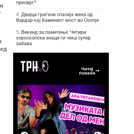
пресврт?
ли
т
Двајца граѓани спасија жена од
Вардар кај Камениот мост во Скопје
Викенд за паметење: Четири
хороскопски знаци ги чека супер
а
забава
ред
д
Читај
повеќе