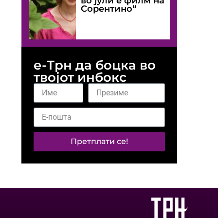
во јули е филм на
Сорентино“
е-Трн да боцка во
твојот инбокс
Претплати се!