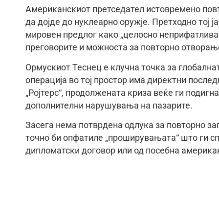
Американскиот претседател истовремено повто
да дојде до нуклеарно оружје. Претходно тој 
мировен предлог како „целосно неприфатлива“
преговорите и можноста за повторно отворањ
Ормускиот Теснец е клучна точка за глобалнат
операција во тој простор има директни после
„Ројтерс“, продолжената криза веќе ги подигн
дополнителни нарушувања на пазарите.
Засега нема потврдена одлука за повторно за
точно би опфатиле „проширувањата“ што ги спо
дипломатски договор или од посебна американ