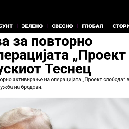
БУНТ
ЗЕЛЕНО
СВЕСНО
ГЛОБАЛ
СТОР
а за повторно
перацијата „Проект
ускиот Теснец
орно активирање на операцијата „Проект слобода“ 
ружба на бродови.