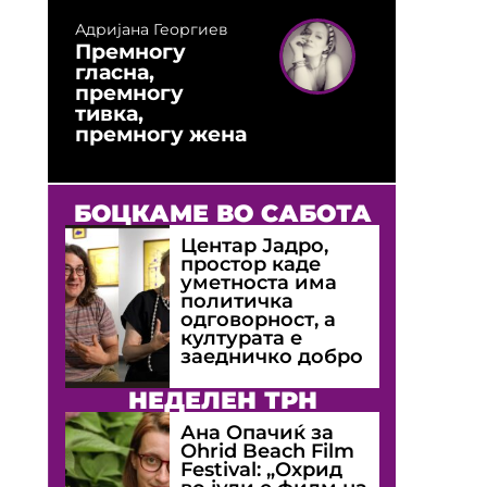
Адријана Георгиев
Премногу
гласна,
премногу
тивка,
премногу жена
БОЦКАМЕ ВО САБОТА
Центар Јадро,
простор каде
уметноста има
политичка
одговорност, а
културата е
заедничко добро
НЕДЕЛЕН ТРН
Ана Опачиќ за
Оhrid Beach Film
Festival: „Охрид