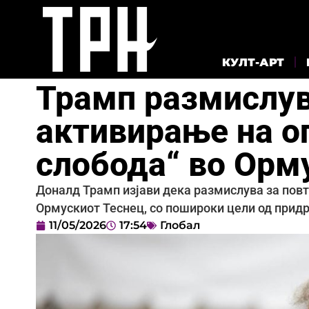
КУЛТ-АРТ
Трамп размислув
активирање на о
слобода“ во Орм
Доналд Трамп изјави дека размислува за повт
Ормускиот Теснец, со пошироки цели од прид
11/05/2026
17:54
Глобал