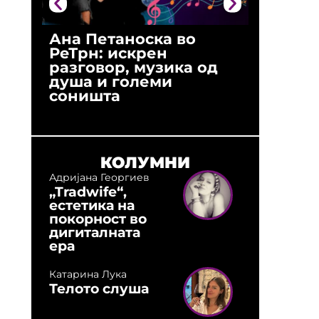
Ана Петаноска во
Ристо 
РеТрн: искрен
(Арханг
разговор, музика од
години
душа и големи
студио:
соништа
музика,
оловни
КОЛУМНИ
Адријана Георгиев
„Tradwife“,
естетика на
покорност во
дигиталната
ера
Катарина Лука
Телото слуша