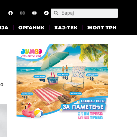
ИЈА
ОРГАНИК
ХАЈ-ТЕК
ЖОЛТ ТРН
во