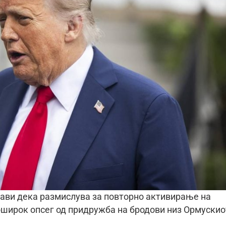
ави дека размислува за повторно активирање на
поширок опсег од придружба на бродови низ Ормускио