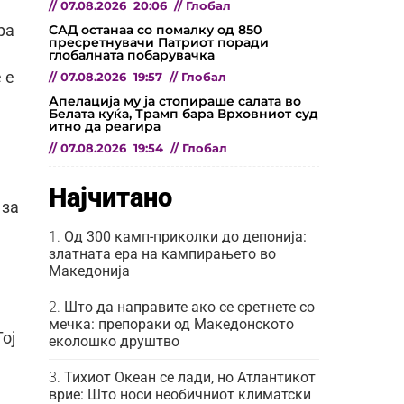
//
07.08.2026
20:06
//
Глобал
САД останаа со помалку од 850
ра
пресретнувачи Патриот поради
глобалната побарувачка
 е
//
07.08.2026
19:57
//
Глобал
Апелација му ја стопираше салата во
Белата куќа, Трамп бара Врховниот суд
итно да реагира
//
07.08.2026
19:54
//
Глобал
Најчитано
 за
Од 300 камп-приколки до депонија:
златната ера на кампирањето во
Македонија
Што да направите ако се сретнете со
мечка: препораки од Македонското
ој
еколошко друштво
Тихиот Океан се лади, но Атлантикот
врие: Што носи необичниот климатски