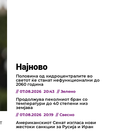
Најново
Половина од хидроцентралите во
светот ќе станат нефункционални до
2060 година
//
07.08.2026
20:43
//
Зелено
Продолжува пеколниот бран со
температури до 40 степени низ
земјава
//
07.08.2026
20:19
//
Свесно
т
Американскиот Сенат изгласа нови
жестоки санкции за Русија и Иран