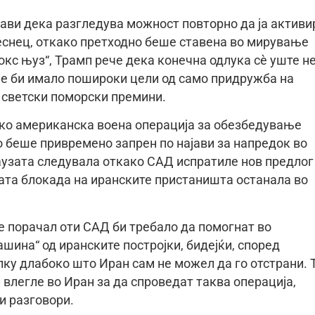
ави дека разгледува можност повторно да ја активи
еснец, откако претходно беше ставена во мирување
окс њуз“, Трамп рече дека конечна одлука сè уште не
е би имало пошироки цели од само придружба на
 светски поморски премини.
ако американска воена операција за обезбедување
 беше привремено запрен по најави за напредок во
паузата следувала откако САД испратиле нов предлог
ата блокада на иранските пристаништа останала во
е порачал оти САД би требало да помогнат во
шина“ од иранските постројки, бидејќи, според
лку длабоко што Иран сам не можел да го отстрани. Т
влегле во Иран за да спроведат таква операција,
и разговори.