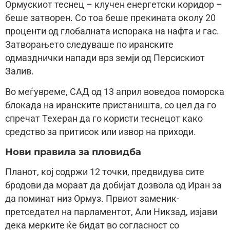
Ормускиот теснец – клучен енергетски коридор –
беше затворен. Со тоа беше прекината околу 20
проценти од глобалната испорака на нафта и гас.
Затворањето следуваше по иранските
одмазднички напади врз земји од Персискиот
Залив.
Во меѓувреме, САД од 13 април воведоа поморска
блокада на иранските пристаништа, со цел да го
спречат Техеран да го користи теснецот како
средство за притисок или извор на приходи.
Нови правила за пловидба
Планот, кој содржи 12 точки, предвидува сите
бродови да мораат да добијат дозвола од Иран за
да поминат низ Ормуз. Првиот заменик-
претседател на парламентот, Али Никзад, изјави
дека мерките ќе бидат во согласност со