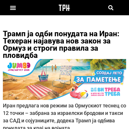
Трамп ја одби понудата на Иран:
Техеран најавува нов закон за
Ормуз и строги правила за
пловидба
Иран предлага нов режим за Ормускиот теснец со
12 точки – забрана за израелски бродови и такси
за САД и сојузниците, додека Трамп ја одбива
понудата за крај на војната.