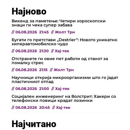
Најново
Викенд за паметење: Четири хороскопски
знаци ги чека супер забава
//
06.08.2026
21:45
//
Жолт Трн
Бугати го претстави „Destrier“: Новото уникатно
хиперавтомобилско чудо
//
06.08.2026
21:30
//
Хај-тек
Отстранете ги овие пет работи од станот за
помалку стрес
//
06.08.2026
21:15
//
Жолт Трн
Научници открија микроорганизми што го јадат
пластичниот отпад
//
06.08.2026
21:00
//
Хај-тек
Социјален инженеринг на Волстрит: Хакери со
телефонски повици крадат лозинки
//
06.08.2026
20:45
//
Хај-тек
Најчитано