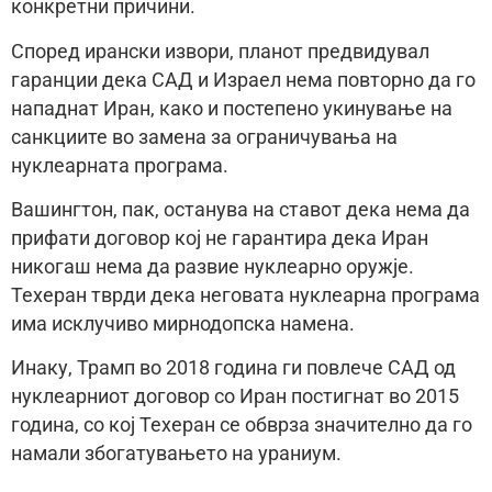
конкретни причини.
Според ирански извори, планот предвидувал
гаранции дека САД и Израел нема повторно да го
нападнат Иран, како и постепено укинување на
санкциите во замена за ограничувања на
нуклеарната програма.
Вашингтон, пак, останува на ставот дека нема да
прифати договор кој не гарантира дека Иран
никогаш нема да развие нуклеарно оружје.
Техеран тврди дека неговата нуклеарна програма
има исклучиво мирнодопска намена.
Инаку, Трамп во 2018 година ги повлече САД од
нуклеарниот договор со Иран постигнат во 2015
година, со кој Техеран се обврза значително да го
намали збогатувањето на ураниум.