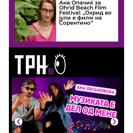
Ана Опачиќ за
Оhrid Beach Film
Festival: „Охрид во
јули е филм на
Сорентино“