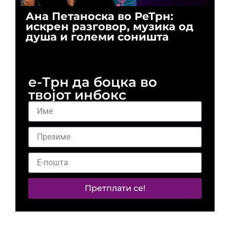
Ана Петаноска во РеТрн:
Ри
искрен разговор, музика од
го
душа и големи соништа
За
и 
е-Трн да боцка во
твојот инбокс
Претплати се!