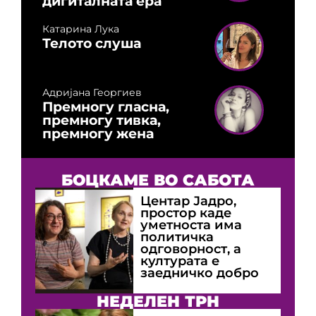
дигиталната ера
Катарина Лука
Телото слуша
Адријана Георгиев
Премногу гласна,
премногу тивка,
премногу жена
БОЦКАМЕ ВО САБОТА
Центар Јадро,
простор каде
уметноста има
политичка
одговорност, а
културата е
заедничко добро
НЕДЕЛЕН ТРН