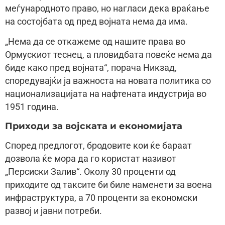
меѓународното право, но нагласи дека враќање
на состојбата од пред војната нема да има.
„Нема да се откажеме од нашите права во
Ормускиот теснец, а пловидбата повеќе нема да
биде како пред војната“, порача Никзад,
споредувајќи ја важноста на новата политика со
национализацијата на нафтената индустрија во
1951 година.
Приходи за војската и економијата
Според предлогот, бродовите кои ќе бараат
дозвола ќе мора да го користат називот
„Персиски Залив“. Околу 30 проценти од
приходите од таксите би биле наменети за воена
инфраструктура, а 70 проценти за економски
развој и јавни потреби.