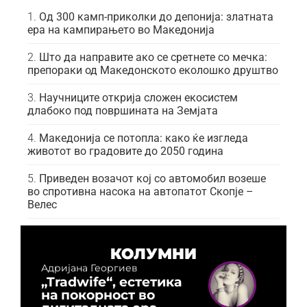
Од 300 камп-приколки до депонија: златната
ера на кампирањето во Македонија
Што да направите ако се сретнете со мечка:
препораки од Македонското еколошко друштво
Научниците открија сложен екосистем
длабоко под површината на Земјата
Македонија се потопла: како ќе изгледа
животот во градовите до 2050 година
Приведен возачот кој со автомобил возеше
во спротивна насока на автопатот Скопје –
Велес
КОЛУМНИ
Адријана Георгиев
„Tradwife“, естетика
на покорност во