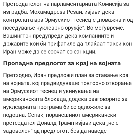
Претседателот на парламентарната Комисија за
изградба, Мохамадреза Резаи, изјави дека
контролата врз Ормускиот теснец е „поважна и од
поседување нуклеарно оружје“. Во меѓувреме,
Вашингтон предупреди дека компаниите и
државите кои би прифатиле да плаќаат такси кон
Иран може да се соочат со санкции.
Пропадна предлогот за крај на војната
Претходно, Иран предложи план за ставање крај
на војната, кој предвидуваше повторно отворање
на Ормускиот теснец и укинување на
американската блокада, додека разговорите за
нуклеарната програма би се одложиле за
подоцна. Сепак, поранешниот американски
претседател Доналд Трамп изјави дека „не е
задоволен“ од предлогот, без да наведе