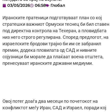
03/05/2026
06:58
Глобал
Иранските пратеници подготвуваат план со кој
стратешки важниот Ормуски теснец би бил ставен
под директна контрола на Техеран, а пловидбата
низ него строго регулирана. Според предлогот, на
израелските бродови трајно би им се забранил
премин, додека пловилата од САД и нивните
сојузници би морале да плаќаат воена отштета,
пренесуваат иранските државни медиуми.
Овој потег доаѓа два месеци по почетокот на
конфликтот меѓу Иран, САД и Израел, поради кој