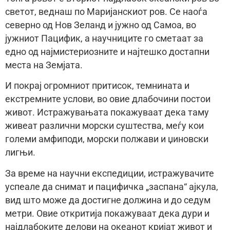
светот, веднаш по Маријанскиот ров. Се наоѓа
северно од Нов Зеланд и јужно од Самоа, во
јужниот Пацифик, а научниците го сметаат за
едно од најмистериозните и најтешко достапни
места на Земјата.
И покрај огромниот притисок, темнината и
екстремните услови, во овие длабочини постои
живот. Истражувањата покажуваат дека таму
живеат различни морски суштества, меѓу кои
големи амфиподи, морски полжави и џиновски
лигњи.
За време на научни експедиции, истражувачите
успеале да снимат и пацифичка „заспана“ ајкула,
вид што може да достигне должина и до седум
метри. Овие откритија покажуваат дека дури и
најдлабоките делови на океанот кријат живот и