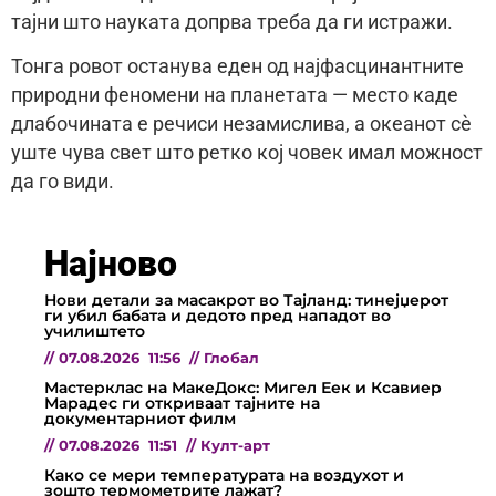
тајни што науката допрва треба да ги истражи.
Тонга ровот останува еден од најфасцинантните
природни феномени на планетата — место каде
длабочината е речиси незамислива, а океанот сè
уште чува свет што ретко кој човек имал можност
да го види.
Најново
Нови детали за масакрот во Тајланд: тинејџерот
ги убил бабата и дедото пред нападот во
училиштето
//
07.08.2026
11:56
//
Глобал
Мастерклас на МакеДокс: Мигел Еек и Ксавиер
Марадес ги откриваат тајните на
документарниот филм
//
07.08.2026
11:51
//
Култ-арт
Како се мери температурата на воздухот и
зошто термометрите лажат?