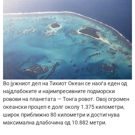
Во јужниот дел на Тихиот Океан се наоѓа еден од
најдлабоките и најимпресивните подморски
ровови на планетата — Тонга ровот. Овој огромен
океански процеп е долг околу 1.375 километри,
широк приближно 80 километри и достигнува
максимална длабочина од 10.882 метри.