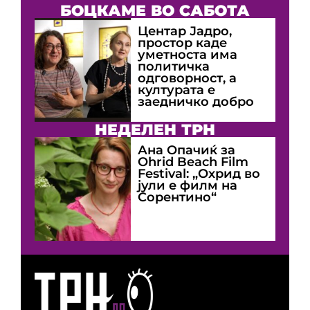
БОЦКАМЕ ВО САБОТА
Центар Јадро,
простор каде
уметноста има
политичка
одговорност, а
културата е
заедничко добро
НЕДЕЛЕН ТРН
Ана Опачиќ за
Оhrid Beach Film
Festival: „Охрид во
јули е филм на
Сорентино“