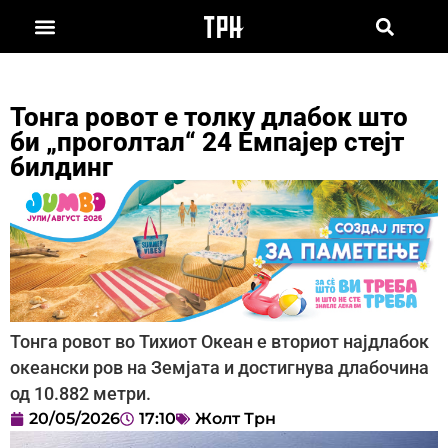
Тонга ровот е толку длабок што
би „проголтал“ 24 Емпајер стејт
билдинг
Тонга ровот во Тихиот Океан е вториот најдлабок
океански ров на Земјата и достигнува длабочина
од 10.882 метри.
20/05/2026
17:10
Жолт Трн