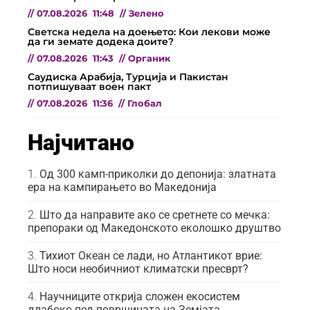
//
07.08.2026
11:48
//
Зелено
Светска недела на доењето: Кои лекови може
да ги земате додека доите?
//
07.08.2026
11:43
//
Органик
Саудиска Арабија, Турција и Пакистан
потпишуваат воен пакт
//
07.08.2026
11:36
//
Глобал
Најчитано
Од 300 камп-приколки до депонија: златната
ера на кампирањето во Македонија
Што да направите ако се сретнете со мечка:
препораки од Македонското еколошко друштво
Тихиот Океан се лади, но Атлантикот врие:
Што носи необичниот климатски пресврт?
Научниците открија сложен екосистем
длабоко под површината на Земјата