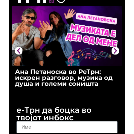
Ана Петаноска во РеТрн:
Ри
искрен разговор, музика од
го
душа и големи соништа
За
и 
е-Трн да боцка во
твојот инбокс