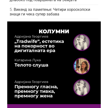
Викенд за паметење: Четири хороскопски
знаци ги чека супер забава
КОЛУМНИ
Адријана Георгиев
„Tradwife“, естетика
на покорност во
дигиталната ера
Катарина Лука
Телото слуша
Адријана Георгиев
Премногу гласна,
премногу тивка,
премногу жена