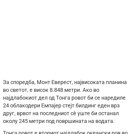
За споредба, Монт Еверест, највисоката планина
во светот, е висок 8.848 метри. Ако во
најдлабокиот дел од Тонга ровот би се наредиле
24 облакодери Емпајер стејт билдинг еден врз
друг, врвот на последниот сè уште би останал
околу 245 метри под површината на водата.
Тонга ровот е вториот најдлабок океански ров во