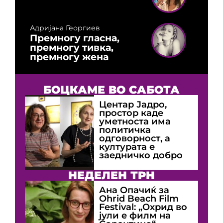
Адријана Георгиев
Премногу гласна,
премногу тивка,
премногу жена
БОЦКАМЕ ВО САБОТА
Центар Јадро,
простор каде
уметноста има
политичка
одговорност, а
културата е
заедничко добро
НЕДЕЛЕН ТРН
Ана Опачиќ за
Оhrid Beach Film
Festival: „Охрид во
јули е филм на