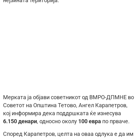
нејзината територија.
Мерката ја објави советникот од ВМРО-ДПМНЕ во
Советот на Општина Тетово, Ангел Карапетров,
кој информира дека поддршката ќе изнесува
6.150 денари
, односно околу
100 евра
по прваче.
Според Карапетров, целта на оваа одлука е да им