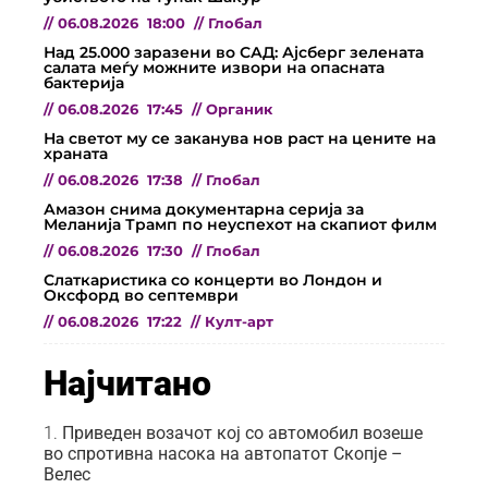
//
06.08.2026
18:00
//
Глобал
Над 25.000 заразени во САД: Ајсберг зелената
салата меѓу можните извори на опасната
бактерија
//
06.08.2026
17:45
//
Органик
На светот му се заканува нов раст на цените на
храната
//
06.08.2026
17:38
//
Глобал
Амазон снима документарна серија за
Меланија Трамп по неуспехот на скапиот филм
//
06.08.2026
17:30
//
Глобал
Слаткаристика со концерти во Лондон и
Оксфорд во септември
//
06.08.2026
17:22
//
Култ-арт
Најчитано
Приведен возачот кој со автомобил возеше
во спротивна насока на автопатот Скопје –
Велес