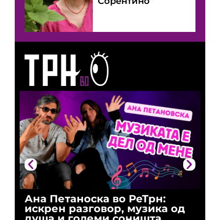
Сорентино“
Ана Петаноска во РеТрн:
Ри
искрен разговор, музика од
го
душа и големи соништа
За