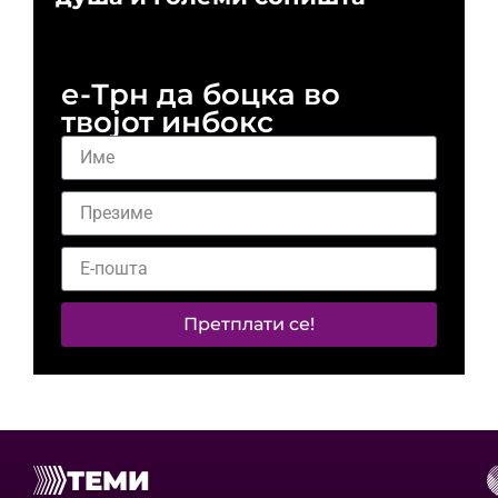
и 
е-Трн да боцка во
твојот инбокс
Претплати се!
ТЕМИ