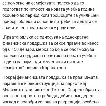
се помогне на семејствата полесно да го
подготват почетокот на новата учебна година,
особено во период кога трошоците за училишен
прибор, облека и основни потреби за децата се
значителен товар за многу родители.
„Првата одлука се однесува на еднократна
финансиска поддршка за секое прваче во износ
од 6.150 денари, мерка со која се овозможува
полесен и поддржан почеток на новата учебна
година за најмладите ученици и нивните
семејства“, напиша Карапетров.
Покрај финансиската поддршка за првачињата,
најавена е и реконструкција на паркот кај
Музичкото училиште во Тетово. Според објавата,
овој јавен простор треба да добие помодерен
изглед и подобри услови за рекреација, особено