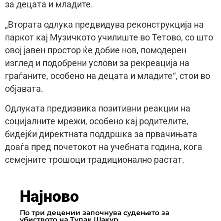
за децата и младите.
„Втората одлука предвидува реконструкција на
паркот кај Музичкото училиште во Тетово, со што
овој јавен простор ќе добие нов, помодерен
изглед и подобрени услови за рекреација на
граѓаните, особено на децата и младите“, стои во
објавата.
Одлуката предизвика позитивни реакции на
социјалните мрежи, особено кај родителите,
бидејќи директната поддршка за првачињата
доаѓа пред почетокот на учебната година, кога
семејните трошоци традиционално растат.
Најново
По три децении започнува судењето за
убиството на Тупак Шакур