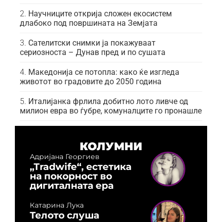
Научниците открија сложен екосистем
длабоко под површината на Земјата
Сателитски снимки ја покажуваат
сериозноста – Дунав пред и по сушата
Македонија се потопла: како ќе изгледа
животот во градовите до 2050 година
Италијанка фрлила добитно лото ливче од
милион евра во ѓубре, комуналците го пронашле
КОЛУМНИ
Адријана Георгиев
„Tradwife“, естетика
на покорност во
дигиталната ера
Катарина Лука
Телото слуша