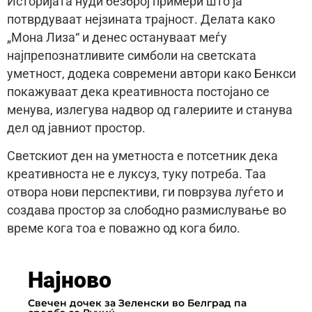
Историјата нуди безброј примери што ја
потврдуваат нејзината трајност. Делата како
„Мона Лиза“ и денес остануваат меѓу
најпрепознатливите симболи на светската
уметност, додека современи автори како Бенкси
покажуваат дека креативноста постојано се
менува, излегува надвор од галериите и станува
дел од јавниот простор.
Светскиот ден на уметноста е потсетник дека
креативноста не е луксуз, туку потреба. Таа
отвора нови перспективи, ги поврзува луѓето и
создава простор за слободно размислување во
време кога тоа е поважно од кога било.
Најново
Свечен дочек за Зеленски во Белград па