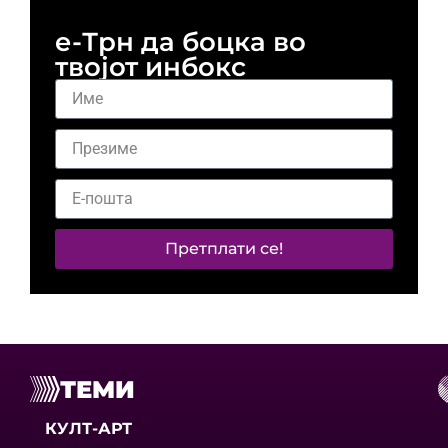
е-Трн да боцка во
твојот инбокс
Претплати се!
ТЕМИ
КУЛТ-АРТ