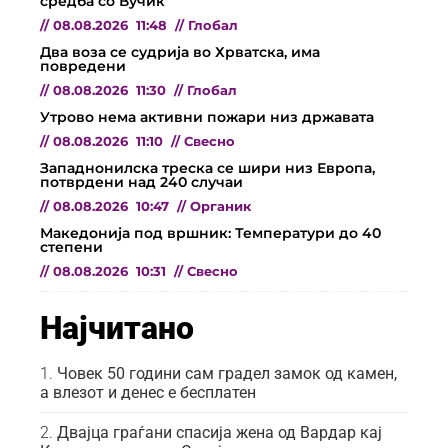
средба со Вучиќ
//
08.08.2026
11:48
//
Глобал
Два воза се судрија во Хрватска, има
повредени
//
08.08.2026
11:30
//
Глобал
Утрово нема активни пожари низ државата
//
08.08.2026
11:10
//
Свесно
Западнонилска треска се шири низ Европа,
потврдени над 240 случаи
//
08.08.2026
10:47
//
Органик
Македонија под вршник: Температури до 40
степени
//
08.08.2026
10:31
//
Свесно
Најчитано
Човек 50 години сам градел замок од камен,
а влезот и денес е бесплатен
Двајца граѓани спасија жена од Вардар кај