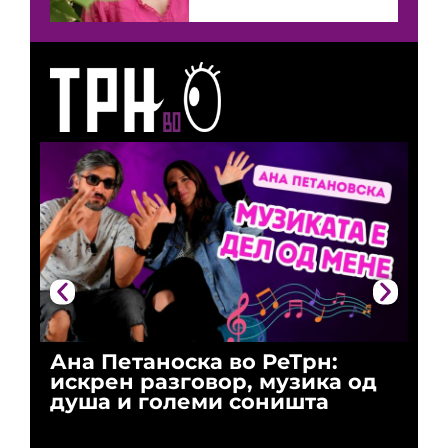
Ана Петаноска во РеТрн:
Ри
искрен разговор, музика од
го
душа и големи соништа
За
и 