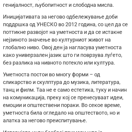
генијалност, љубопитност и слободна мисла.
Иницијативата за негово одбележување доби
поддршка од УНЕСКО во 2012 година, со цел да се
поттикне развојот на уметноста и да се истакне
нејзиното значење во културниот живот на
глобално ниво. Овој ден ја нагласува уметноста
како универзален јазик што ги поврзува луѓето,
без разлика на нивното потекло или култура.
Уметноста постои во многу форми – од
сликарство и скулптура до музика, литература,
танц и филм. Таа не е само естетика, туку и начин
на комуникација, преку кој се пренесуваат идеи,
емоции и општествени пораки. Во секое време,
уметноста била огледало на општеството, но и
алатка за негово преиспитување.