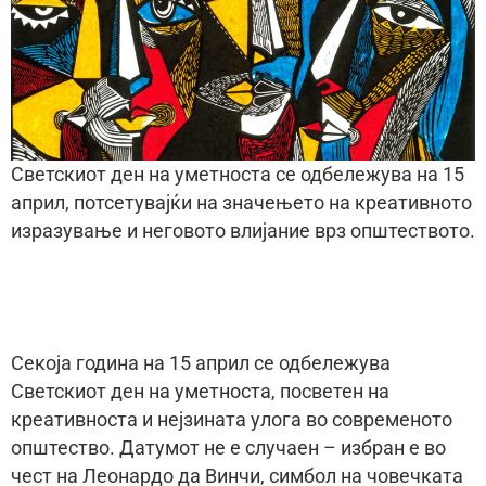
Светскиот ден на уметноста се одбележува на 15
април, потсетувајќи на значењето на креативното
изразување и неговото влијание врз општеството.
Секоја година на 15 април се одбележува
Светскиот ден на уметноста, посветен на
креативноста и нејзината улога во современото
општество. Датумот не е случаен – избран е во
чест на Леонардо да Винчи, симбол на човечката