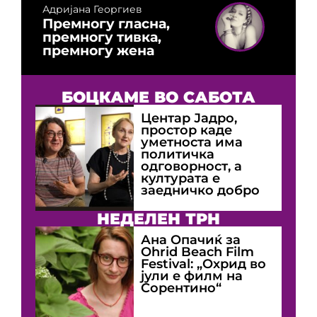
Адријана Георгиев
Премногу гласна,
премногу тивка,
премногу жена
БОЦКАМЕ ВО САБОТА
Центар Јадро,
простор каде
уметноста има
политичка
одговорност, а
културата е
заедничко добро
НЕДЕЛЕН ТРН
Ана Опачиќ за
Оhrid Beach Film
Festival: „Охрид во
јули е филм на
Сорентино“