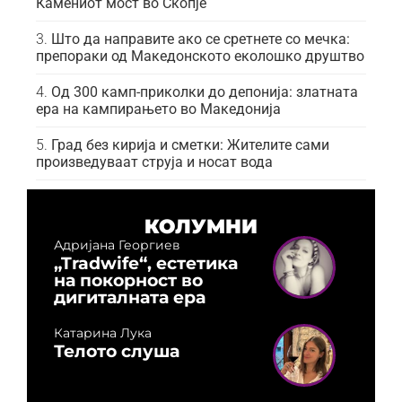
Камениот мост во Скопје
Што да направите ако се сретнете со мечка:
препораки од Македонското еколошко друштво
Од 300 камп-приколки до депонија: златната
ера на кампирањето во Македонија
Град без кирија и сметки: Жителите сами
произведуваат струја и носат вода
КОЛУМНИ
Адријана Георгиев
„Tradwife“, естетика
на покорност во
дигиталната ера
Катарина Лука
Телото слуша